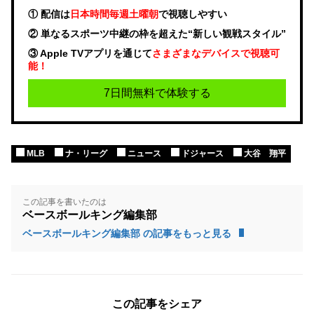
① 配信は
日本時間毎週土曜朝
で視聴しやすい
② 単なるスポーツ中継の枠を超えた“新しい観戦スタイル”
③ Apple TVアプリを通じて
さまざまなデバイスで視聴可
能！
7日間無料で体験する
MLB
ナ・リーグ
ニュース
ドジャース
大谷 翔平
この記事を書いたのは
ベースボールキング編集部
ベースボールキング編集部 の記事をもっと見る
この記事をシェア