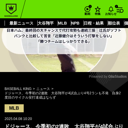
もっと見る
arrow_forward_ios
お知らせ
動画
特集
最新ニュース
大谷翔平
MLB
NPB
日程・結果
順位表
Powered by 
GliaStudios
Mute
BASEBALL KING
ニュース
ドジャース、今季初の2連敗 大谷翔平が4試合ぶり4号2ランも不発 自身2
度目のサイクル安打達成はならず
MLB
2025.04.08 10:20
ドジャース、今季初の2連敗 大谷翔平が4試合ぶり