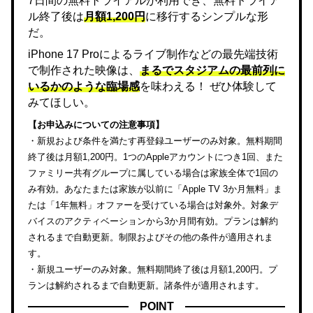
7日間の無料トライアルが利用でき、無料トライア
ル終了後は
月額1,200円
に移行するシンプルな形
だ。
iPhone 17 Proによるライブ制作などの最先端技術
で制作された映像は、
まるでスタジアムの最前列に
いるかのような臨場感
を味わえる！ ぜひ体験して
みてほしい。
【お申込みについての注意事項】
・新規および条件を満たす再登録ユーザーのみ対象。無料期間
終了後は月額1,200円。1つのAppleアカウントにつき1回、また
ファミリー共有グループに属している場合は家族全体で1回の
み有効。あなたまたは家族が以前に「Apple TV 3か月無料」ま
たは「1年無料」オファーを受けている場合は対象外。対象デ
バイスのアクティベーションから3か月間有効。プランは解約
されるまで自動更新。制限およびその他の条件が適用されま
す。
・新規ユーザーのみ対象。無料期間終了後は月額1,200円。プ
ランは解約されるまで自動更新。諸条件が適用されます。
POINT