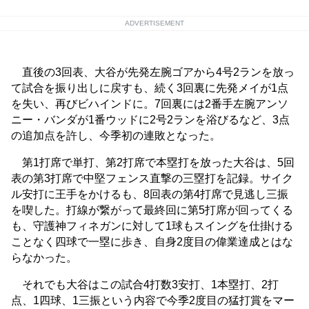
ADVERTISEMENT
直後の3回表、大谷が先発左腕ゴアから4号2ランを放っ
て試合を振り出しに戻すも、続く3回裏に先発メイが1点
を失い、再びビハインドに。7回裏には2番手左腕アンソ
ニー・バンダが1番ウッドに2号2ランを浴びるなど、3点
の追加点を許し、今季初の連敗となった。
第1打席で単打、第2打席で本塁打を放った大谷は、5回
表の第3打席で中堅フェンス直撃の三塁打を記録。サイク
ル安打に王手をかけるも、8回表の第4打席で見逃し三振
を喫した。打線が繋がって最終回に第5打席が回ってくる
も、守護神フィネガンに対して1球もスイングを仕掛ける
ことなく四球で一塁に歩き、自身2度目の偉業達成とはな
らなかった。
それでも大谷はこの試合4打数3安打、1本塁打、2打
点、1四球、1三振という内容で今季2度目の猛打賞をマー