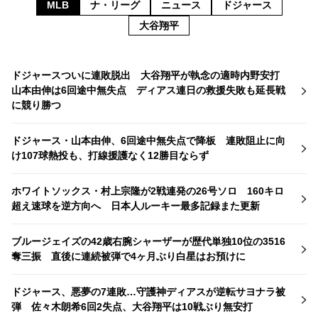
MLB
ナ・リーグ
ニュース
ドジャース
大谷翔平
ドジャースついに連敗脱出 大谷翔平が執念の適時内野安打
山本由伸は6回途中無失点 ディアス連日の救援失敗も延長戦
に競り勝つ
ドジャース・山本由伸、6回途中無失点で降板 連敗阻止に向
け107球熱投も、打線援護なく12勝目ならず
ホワイトソックス・村上宗隆が2戦連発の26号ソロ 160キロ
超え速球を逆方向へ 日本人ルーキー最多記録また更新
ブルージェイズの42歳右腕シャーザーが歴代単独10位の3516
奪三振 直後に連続被弾で4ヶ月ぶり白星はお預けに
ドジャース、悪夢の7連敗…守護神ディアスが逆転サヨナラ被
弾 佐々木朗希6回2失点、大谷翔平は10戦ぶり無安打