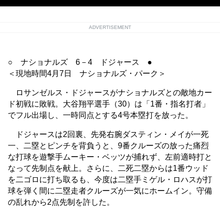
ADVERTISEMENT
○ ナショナルズ 6－4 ドジャース ●
＜現地時間4月7日 ナショナルズ・パーク＞
ロサンゼルス・ドジャースがナショナルズとの敵地カー
ド初戦に敗戦。大谷翔平選手（30）は「1番・指名打者」
でフル出場し、一時同点とする4号本塁打を放った。
ドジャースは2回裏、先発右腕ダスティン・メイが一死
一、二塁とピンチを背負うと、9番クルーズの放った痛烈
な打球を遊撃手ムーキー・ベッツが捕れず、左前適時打と
なって先制点を献上。さらに、二死二塁からは1番ウッド
を二ゴロに打ち取るも、今度は二塁手ミゲル・ロハスが打
球を弾く間に二塁走者クルーズが一気にホームイン。守備
の乱れから2点先制を許した。