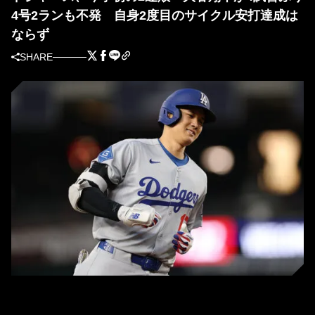
4号2ランも不発 自身2度目のサイクル安打達成は
ならず
SHARE
4号本塁打を放ったドジャース・大谷翔平（写真＝GettyImages）