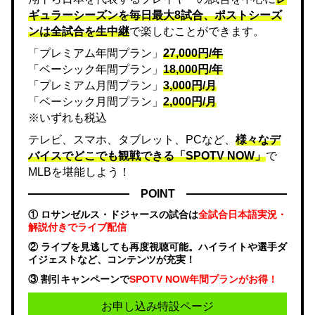
ギュラーシーズンを毎日最大8試合、ポストシーズ
ンは全試合を生中継
で楽しむことができます。
「プレミアム年間プラン」
27,000円/年
「ベーシック年間プラン」
18,000円/年
「プレミアム月間プラン」
3,000円/月
「ベーシック月間プラン」
2,000円/月
※いずれも税込
テレビ、スマホ、タブレット、PCなど、
様々なデ
バイスでどこでも観戦できる「SPOTV NOW」
で
MLBを堪能しよう！
POINT
① ロサンゼルス・ドジャースの試合は
全試合日本語実況・
解説付きでライブ配信
② ライブを見逃しても再度視聴可能。ハイライトや選手ダ
イジェストなど、コンテンツが充実！
③ 割引キャンペーンで
SPOTV NOW年間プランがお得！
お申し込み特設ページ