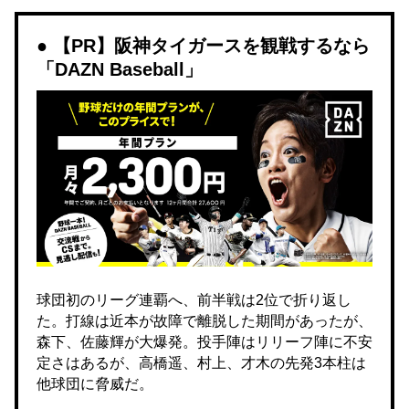
【PR】阪神タイガースを観戦するなら
「DAZN Baseball」
球団初のリーグ連覇へ、前半戦は2位で折り返し
た。打線は近本が故障で離脱した期間があったが、
森下、佐藤輝が大爆発。投手陣はリリーフ陣に不安
定さはあるが、高橋遥、村上、才木の先発3本柱は
他球団に脅威だ。