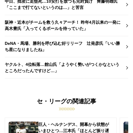
中日、拙攻に走塁死…10安打を放つも完封負け 齊藤明雄氏
「ここまで打てないというのは…」と苦言
阪神・近本がチームを救う久々アーチ！ 昨年4月以来の一発に
高木豊氏「入ってくるボールを待っていた」
DeNA・馬場、勝利を呼び込む好リリーフ 辻発彦氏「いい勝
ち星になりましたね」
ヤクルト、4位転落…館山氏「ようやく勢いがつくかなという
ところだったんですけど…」
セ・リーグの関連記事
巨人・ヘルナンデス、開幕から状態が
いまひとつ…江本氏「ほとんど振り遅