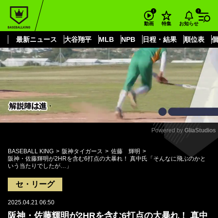
もっと見る
arrow_forward_ios
お知らせ
動画
特集
最新ニュース
大谷翔平
MLB
NPB
日程・結果
順位表
Powered by 
GliaStudios
Mute
BASEBALL KING
阪神タイガース
佐藤 輝明
阪神・佐藤輝明が2HRを含む6打点の大暴れ！ 真中氏「そんなに飛ぶのかと
いう当たりでしたが…」
セ・リーグ
2025.04.21 06:50
阪神・佐藤輝明が2HRを含む6打点の大暴れ！ 真中