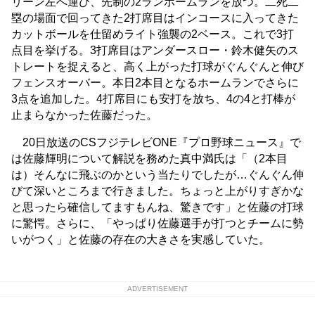
リーン左へ運び、先制の2ランホームランを放つ。二死二
塁の場面で回ってきた2打席目はインコースに入ってきた
カットボールを仕留めライト強襲の2ベース。これで3打
点目を挙げる。3打席目はアンダースロー・鈴木健矢のス
トレートを捉えると、高く上がった打球がぐんぐんと伸び
フェンスオーバー。本日2本目となるホームランでさらに
3点を追加した。4打席目にも安打を放ち、4の4と打棒が
止まらなかった佐藤だった。
20日放送のCSフジテレビONE『プロ野球ニュース』で
は佐藤輝明について解説を務めた真中満氏は「（2本目
は）そんなに飛ぶのかという当たりでしたが…ぐんぐん伸
びて深いところまで行きました。ちょっと上がりすぎかな
と思ったら確信してますもんね、驚きです」と佐藤の打球
に驚愕。さらに、「やっぱり佐藤選手が打つとチームに勢
いがつく」と佐藤の存在の大きさを実感していた。
ADVERTISEMENT