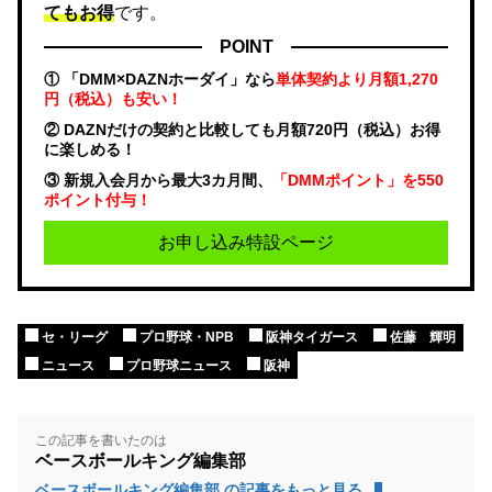
てもお得
です。
POINT
① 「DMM×DAZNホーダイ」なら
単体契約より月額1,270
円（税込）も安い！
② DAZNだけの契約と比較しても月額720円（税込）お得
に楽しめる！
③ 新規入会月から最大3カ月間、
「DMMポイント」を550
ポイント付与！
お申し込み特設ページ
セ・リーグ
プロ野球・NPB
阪神タイガース
佐藤 輝明
ニュース
プロ野球ニュース
阪神
この記事を書いたのは
ベースボールキング編集部
ベースボールキング編集部 の記事をもっと見る