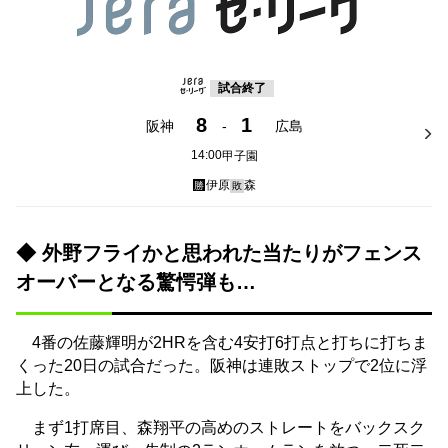
試合終了
8
1
阪神
-
広島
14:00
甲子園
伊原
森
勝
敗
◆ 外野フライかと思われた当たりがフェンス
オーバーとなる驚愕弾も…
4番の佐藤輝明が2HRを含む4安打6打点と打ちに打ちま
くった20日の試合だった。阪神は連敗ストップで2位に浮
上した。
まず1打席目、森翔平の高めのストレートをバックスク