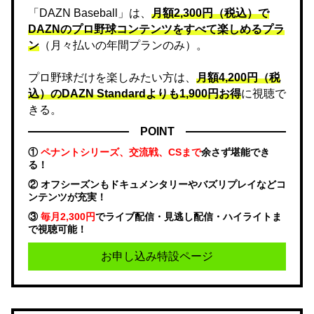
「DAZN Baseball」は、
月額2,300円（税込）で
DAZNのプロ野球コンテンツをすべて楽しめるプラ
ン
（月々払いの年間プランのみ）。
プロ野球だけを楽しみたい方は、
月額4,200円（税
込）のDAZN Standard​よりも1,900円お得
に視聴で
きる。
POINT
①
ペナントシリーズ、交流戦、CSまで
余さず堪能でき
る！
② オフシーズンもドキュメンタリーやバズリプレイなどコ
ンテンツが充実！
③
毎月2,300円
でライブ配信・見逃し配信・ハイライトま
で視聴可能！
お申し込み特設ページ