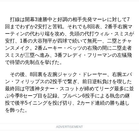
打線は開幕3連勝中と好調の相手先発マーレに対して7
回までわずか2安打と苦戦。それでも8回表、2番手右腕マ
ーティンの代わり端を攻め、先頭の代打ウィル・スミスが
安打、1番の大谷翔平が四球で続いて無死一、二塁とチャ
ンスメイク。2番ムーキー・ベッツの右飛の間に二塁走者
スミスが三塁へ進み、3番フレディ・フリーマンの左犠飛
で待望の先制点を挙げた。
その後、8回裏を左腕ジャック・ドレーヤー、右腕エバ
ン・フィリップスの2投手で繋ぎ、前日逆転負けを喫した
最終回は守護神タナー・スコットが締めてリーグ最多に並
ぶ今季8セーブ目を記録。ブルペン6投手による執念の継
投で後半5イニングを投げ切り、2カード連続の勝ち越し
を飾った。
ADVERTISEMENT