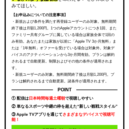
みてほしい。
【お申込みについての注意事項】
・新規および条件を満たす再登録ユーザーのみ対象。無料期間
終了後は月額1,200円。1つのAppleアカウントにつき1回、また
ファミリー共有グループに属している場合は家族全体で1回の
み有効。あなたまたは家族が以前に「Apple TV 3か月無料」ま
たは「1年無料」オファーを受けている場合は対象外。対象デ
バイスのアクティベーションから3か月間有効。プランは解約
されるまで自動更新。制限およびその他の条件が適用されま
す。
・新規ユーザーのみ対象。無料期間終了後は月額1,200円。プ
ランは解約されるまで自動更新。諸条件が適用されます。
POINT
① 配信は
日本時間毎週土曜朝
で視聴しやすい
② 単なるスポーツ中継の枠を超えた“新しい観戦スタイル”
③ Apple TVアプリを通じて
さまざまなデバイスで視聴可
能！