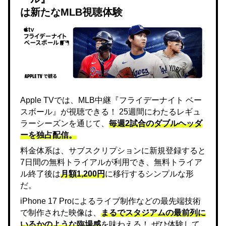
は新たなMLB視聴体験
Apple TVでは、MLB中継『フライデーナイト ベー
スボール』が視聴できる！ 25週間にわたるレギュ
ラーシーズンを通じて、
毎週2試合のダブルヘッダ
ーを独占配信。
料金体系は、サブスクリプションに新規登録すると
7日間の無料トライアルが利用でき、無料トライア
ル終了後は
月額1,200円
に移行するシンプルな形
だ。
iPhone 17 Proによるライブ制作などの最先端技術
で制作された映像は、
まるでスタジアムの最前列に
いるかのような臨場感
を味わえる！ ぜひ体験して