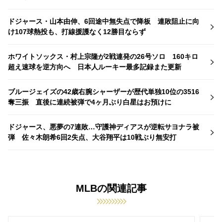
ドジャース・山本由伸、6回途中無失点で降板 連敗阻止に向
け107球熱投も、打線援護なく12勝目ならず
ホワイトソックス・村上宗隆が2戦連発の26号ソロ 160キロ
超え速球を逆方向へ 日本人ルーキー最多記録また更新
ブルージェイズの42歳右腕シャーザーが歴代単独10位の3516
奪三振 直後に連続被弾で4ヶ月ぶり白星はお預けに
ドジャース、悪夢の7連敗…守護神ディアスが逆転サヨナラ被
弾 佐々木朗希6回2失点、大谷翔平は10戦ぶり無安打
MLBの関連記事