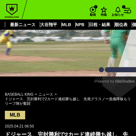
もっと見る
arrow_forward_ios
お知らせ
動画
特集
最新ニュース
大谷翔平
MLB
NPB
日程・結果
順位表
Powered by 
GliaStudios
Mute
BASEBALL KING
ニュース
ドジャース、完封勝利で2カード連続勝ち越し 先発グラスノー負傷降板もリ
リーフ陣が奮闘
MLB
2025.04.21 06:50
ドジャース、完封勝利で2カード連続勝ち越し 先