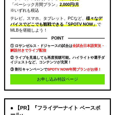
「ベーシック月間プラン」
2,000円/月
※いずれも税込
テレビ、スマホ、タブレット、PCなど、
様々なデ
バイスでどこでも観戦できる「SPOTV NOW」
で
MLBを堪能しよう！
POINT
① ロサンゼルス・ドジャースの試合は
全試合日本語実況・
解説付きでライブ配信
② ライブを見逃しても再度視聴可能。ハイライトや選手ダ
イジェストなど、コンテンツが充実！
③ 割引キャンペーンで
SPOTV NOW年間プランがお得！
お申し込み特設ページ
【PR】『フライデーナイト ベースボ
ール』