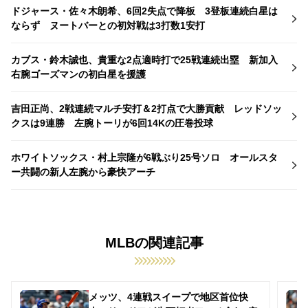
ドジャース・佐々木朗希、6回2失点で降板 3登板連続白星は
ならず ヌートバーとの初対戦は3打数1安打
カブス・鈴木誠也、貴重な2点適時打で25戦連続出塁 新加入
右腕ゴーズマンの初白星を援護
吉田正尚、2戦連続マルチ安打＆2打点で大勝貢献 レッドソッ
クスは9連勝 左腕トーリが6回14Kの圧巻投球
ホワイトソックス・村上宗隆が6戦ぶり25号ソロ オールスタ
ー共闘の新人左腕から豪快アーチ
MLBの関連記事
メッツ、4連戦スイープで地区首位快