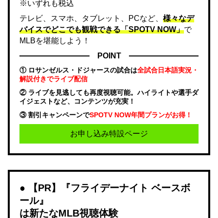
※いずれも税込
テレビ、スマホ、タブレット、PCなど、
様々なデ
バイスでどこでも観戦できる「SPOTV NOW」
で
MLBを堪能しよう！
POINT
① ロサンゼルス・ドジャースの試合は
全試合日本語実況・
解説付きでライブ配信
② ライブを見逃しても再度視聴可能。ハイライトや選手ダ
イジェストなど、コンテンツが充実！
③ 割引キャンペーンで
SPOTV NOW年間プランがお得！
お申し込み特設ページ
【PR】『フライデーナイト ベースボ
ール』
は新たなMLB視聴体験