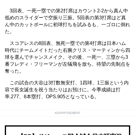
3回表、一死一塁での第2打席はカウント2-2から真ん中
低めのスライダーで空振り三振。5回表の第3打席はど真
ん中のカットボールに初球打ちを試みるも、一ゴロに倒れ
た。
スコアレスの8回表、無死一塁での第4打席は日本ハム
時代にチームメイトだった右腕クリス・マーティンから四
球を選んでチャンスメイク。その後、一死一、三塁から3
番フレディ・フリーマンが左犠飛を放ち、待望の先制点を
奪った。
この試合の大谷は3打数無安打、1四球、1三振という内
容で長女誕生を祝う当たりはお預けに。今季成績は打
率.277、6本塁打、OPS.905となっている。
ADVERTISEMENT