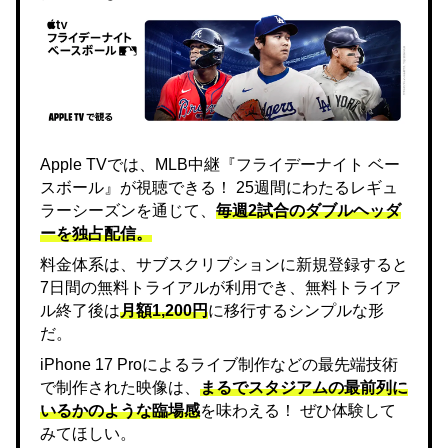
Apple TVでは、MLB中継『フライデーナイト ベー
スボール』が視聴できる！ 25週間にわたるレギュ
ラーシーズンを通じて、
毎週2試合のダブルヘッダ
ーを独占配信。
料金体系は、サブスクリプションに新規登録すると
7日間の無料トライアルが利用でき、無料トライア
ル終了後は
月額1,200円
に移行するシンプルな形
だ。
iPhone 17 Proによるライブ制作などの最先端技術
で制作された映像は、
まるでスタジアムの最前列に
いるかのような臨場感
を味わえる！ ぜひ体験して
みてほしい。