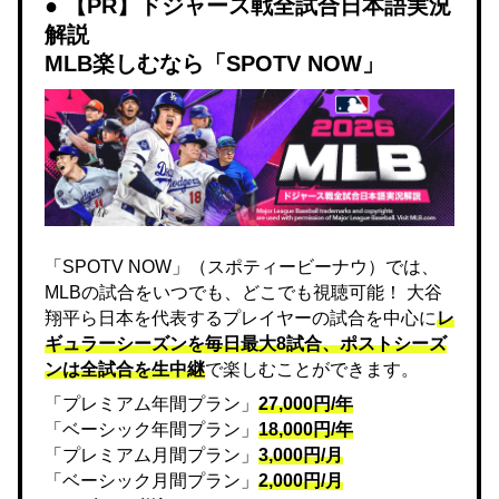
【PR】ドジャース戦全試合日本語実況
解説
MLB楽しむなら「SPOTV NOW」
「SPOTV NOW」（スポティービーナウ）では、
MLBの試合をいつでも、どこでも視聴可能！ 大谷
翔平ら日本を代表するプレイヤーの試合を中心に
レ
ギュラーシーズンを毎日最大8試合、ポストシーズ
ンは全試合を生中継
で楽しむことができます。
「プレミアム年間プラン」
27,000円/年
「ベーシック年間プラン」
18,000円/年
「プレミアム月間プラン」
3,000円/月
「ベーシック月間プラン」
2,000円/月