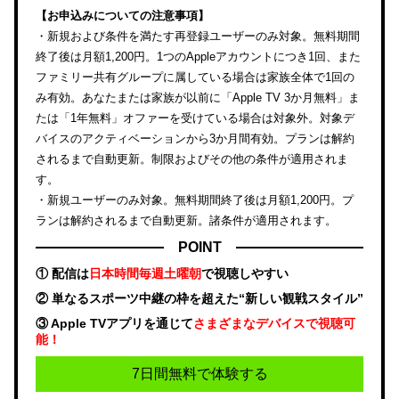
【お申込みについての注意事項】
・新規および条件を満たす再登録ユーザーのみ対象。無料期間
終了後は月額1,200円。1つのAppleアカウントにつき1回、また
ファミリー共有グループに属している場合は家族全体で1回の
み有効。あなたまたは家族が以前に「Apple TV 3か月無料」ま
たは「1年無料」オファーを受けている場合は対象外。対象デ
バイスのアクティベーションから3か月間有効。プランは解約
されるまで自動更新。制限およびその他の条件が適用されま
す。
・新規ユーザーのみ対象。無料期間終了後は月額1,200円。プ
ランは解約されるまで自動更新。諸条件が適用されます。
POINT
① 配信は
日本時間毎週土曜朝
で視聴しやすい
② 単なるスポーツ中継の枠を超えた“新しい観戦スタイル”
③ Apple TVアプリを通じて
さまざまなデバイスで視聴可
能！
7日間無料で体験する