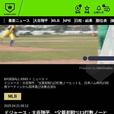
もっと見る
arrow_forward_ios
お知らせ
動画
特集
最新ニュース
大谷翔平
MLB
NPB
日程・結果
順位表
Powered by 
GliaStudios
Mute
BASEBALL KING
ニュース
ドジャース・大谷翔平、“父親初戦”は3打数ノーヒットも 日本ハム時代の同
僚マーティンから四球選び決勝点演出
MLB
2025.04.21 06:12
ドジャース・大谷翔平、“父親初戦”は3打数ノーヒ