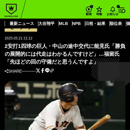
BASEBALL KING
読売ジャイアンツ
中山 礼都
2安打1四球の巨人・中山の途中交代に能見氏「勝負の展開的には代走はわか
お知らせ
動画
特集
るんですけど」…福留氏「先ほどの回の守備だと思うんですよ」
最新ニュース
大谷翔平
MLB
NPB
日程・結果
順位表
セ・リーグ
2025.05.21 21:12
2安打1四球の巨人・中山の途中交代に能見氏「勝負
の展開的には代走はわかるんですけど」…福留氏
「先ほどの回の守備だと思うんですよ」
SHARE