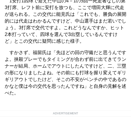
1安打1四球で迎えた中山の4－1の5回一死走者なしの第
3打席、レフト前に安打を放つも、ここで増田大輝に代走
が送られる。この交代に能見氏は「これでも、勝負の展開
的には代走はわかるんですけど、中山選手はまだ若いでし
ょう。3打席で交代ですよ。これどうなんですか、ヒット
2本打っていて、四球を選んで3出塁しているんですけ
ど」とこの交代に疑問に感じた様子。
すかさず、福留氏は「先ほどの回の守備だと思うんです
よ。挟殺プレーでもタイミングが合わず前に出てきてラン
ナーが結局、ホームでアウトにしたんですけど、二、三塁
の形になりましたよね。その前にも打球を握り変えてギリ
ギリアウトでしたけど、そこの不安がベンチの中であるの
かなと僕は今の交代を思ったんですね」と自身の見解を述
べた。
ADVERTISEMENT