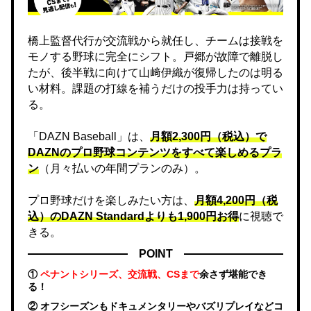
橋上監督代行が交流戦から就任し、チームは接戦を
モノする野球に完全にシフト。戸郷が故障で離脱し
たが、後半戦に向けて山﨑伊織が復帰したのは明る
い材料。課題の打線を補うだけの投手力は持ってい
る。
「DAZN Baseball」は、
月額2,300円（税込）で
DAZNのプロ野球コンテンツをすべて楽しめるプラ
ン
（月々払いの年間プランのみ）。
プロ野球だけを楽しみたい方は、
月額4,200円（税
込）のDAZN Standard​よりも1,900円お得
に視聴で
きる。
POINT
①
ペナントシリーズ、交流戦、CSまで
余さず堪能でき
る！
② オフシーズンもドキュメンタリーやバズリプレイなどコ