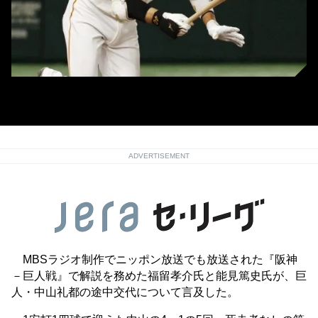
巨人の中山礼都(C)Kyodo News
ADVERTISEMENT
MBSラジオ制作でニッポン放送でも放送された『阪神
－巨人戦』で解説を務めた福留孝介氏と能見篤史氏が、巨
人・中山礼都の途中交代について言及した。