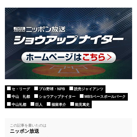
セ・リーグ
プロ野球・NPB
読売ジャイアンツ
中山 礼都
ショウアップナイター
MBSベースボールパーク
中山礼都
巨人
福留孝介
能見篤史
この記事を書いたのは
ニッポン放送