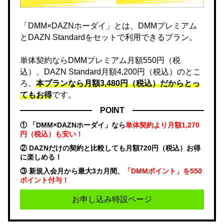
「DMM×DAZNホーダイ」とは、DMMプレミアム
とDAZN Standardをセットで利用できるプラン。
単体契約ならDMMプレミアム月額550円（税
込）、DAZN Standard月額4,200円（税込）のとこ
ろ、
本プランなら月額3,480円（税込）だからとっ
てもお得
です。
POINT
① 「DMM×DAZNホーダイ」なら
単体契約より月額1,270
円（税込）も安い！
② DAZNだけの契約と比較しても月額720円（税込）お得
に楽しめる！
③ 新規入会月から最大3カ月間、
「DMMポイント」を550
ポイント付与！
お申し込み特設ページ