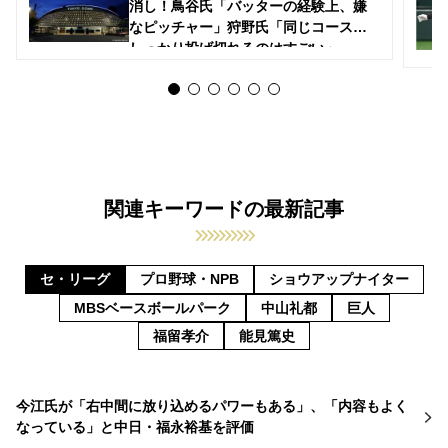
消し！鳥谷氏「バッターの経験上、嫌
なピッチャー」狩野氏「同じコースに
しっかり投げ切れるのはすごい」
関連キーワードの最新記事
セ・リーグ
プロ野球・NPB
ショウアップナイター
MBSベースボールパーク
中山礼都
巨人
福留孝介
能見篤史
今江氏が「右中間に放り込めるパワーもある」、「内容もよく
なっている」と中日・福永裕基を評価