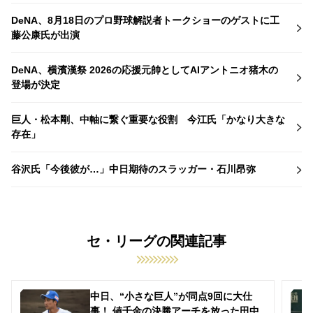
DeNA、8月18日のプロ野球解説者トークショーのゲストに工
藤公康氏が出演
DeNA、横濱漢祭 2026の応援元帥としてAIアントニオ猪木の
登場が決定
巨人・松本剛、中軸に繋ぐ重要な役割 今江氏「かなり大きな
存在」
谷沢氏「今後彼が…」中日期待のスラッガー・石川昂弥
セ・リーグの関連記事
中日、“小さな巨人”が同点9回に大仕
事！ 値千金の決勝アーチを放った田中