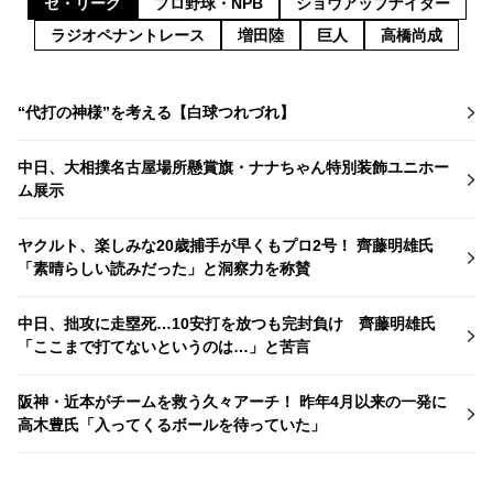
セ・リーグ
プロ野球・NPB
ショウアップナイター
ラジオペナントレース
増田陸
巨人
高橋尚成
“代打の神様”を考える【白球つれづれ】
中日、大相撲名古屋場所懸賞旗・ナナちゃん特別装飾ユニホー
ム展示
ヤクルト、楽しみな20歳捕手が早くもプロ2号！ 齊藤明雄氏
「素晴らしい読みだった」と洞察力を称賛
中日、拙攻に走塁死…10安打を放つも完封負け 齊藤明雄氏
「ここまで打てないというのは…」と苦言
阪神・近本がチームを救う久々アーチ！ 昨年4月以来の一発に
高木豊氏「入ってくるボールを待っていた」