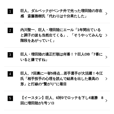
巨人、ダルベックがベンチ外で光った増田陸の存在
感 斎藤雅樹氏「代わりは十分果たした」
内川聖一、巨人・増田陸にエール「1年間出ている
と調子の波も当然出てくる」、「そうやってみんな
階段をあがっていく」
巨人・増田陸の適正打順は何番！？巨人OB「7番に
いると嫌ですね」
巨人、7回裏に一挙5得点…若手選手が大活躍！今江
氏「相手投手の心理を読んで結果を出した最高の
形」と打線の“繋がり”に着目
【イースタン】巨人、6対0でロッテを下し4連勝 8
回に増田陸が1号ソロ