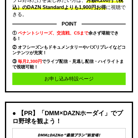
プロ野球だけを楽しみたい方は、
月額4,200円（税
込）のDAZN Standard​よりも1,900円お得
に視聴で
きる。
POINT
①
ペナントシリーズ、交流戦、CSまで
余さず堪能でき
る！
② オフシーズンもドキュメンタリーやバズリプレイなどコ
ンテンツが充実！
③
毎月2,300円
でライブ配信・見逃し配信・ハイライトま
で視聴可能！
お申し込み特設ページ
【PR】「DMM×DAZNホーダイ」でプ
ロ野球を観よう！