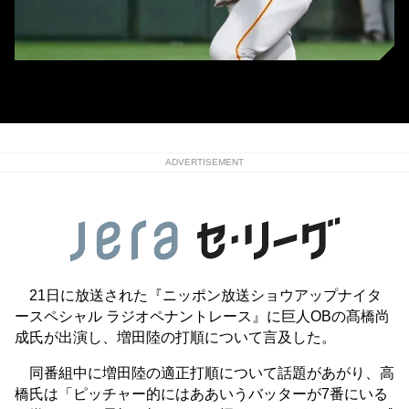
巨人・増田陸 (C) Kyodo News
ADVERTISEMENT
21日に放送された『ニッポン放送ショウアップナイタ
ースペシャル ラジオペナントレース』に巨人OBの髙橋尚
成氏が出演し、増田陸の打順について言及した。
同番組中に増田陸の適正打順について話題があがり、高
橋氏は「ピッチャー的にはああいうバッターが7番にいる