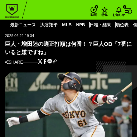
BASEBALL KING
読売ジャイアンツ
増田 陸
巨人・増田陸の適正打順は何番！？巨人OB「7番にいると嫌ですね」
お知らせ
動画
特集
セ・リーグ
最新ニュース
大谷翔平
MLB
NPB
日程・結果
順位表
2025.06.21 19:34
巨人・増田陸の適正打順は何番！？巨人OB「7番に
いると嫌ですね」
SHARE