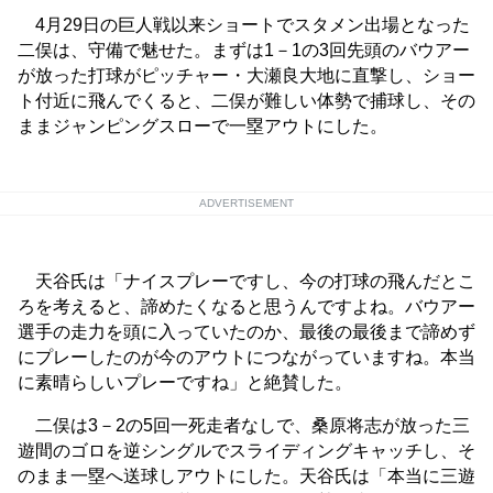
4月29日の巨人戦以来ショートでスタメン出場となった
二俣は、守備で魅せた。まずは1－1の3回先頭のバウアー
が放った打球がピッチャー・大瀬良大地に直撃し、ショー
ト付近に飛んでくると、二俣が難しい体勢で捕球し、その
ままジャンピングスローで一塁アウトにした。
ADVERTISEMENT
天谷氏は「ナイスプレーですし、今の打球の飛んだとこ
ろを考えると、諦めたくなると思うんですよね。バウアー
選手の走力を頭に入っていたのか、最後の最後まで諦めず
にプレーしたのが今のアウトにつながっていますね。本当
に素晴らしいプレーですね」と絶賛した。
二俣は3－2の5回一死走者なしで、桑原将志が放った三
遊間のゴロを逆シングルでスライディングキャッチし、そ
のまま一塁へ送球しアウトにした。天谷氏は「本当に三遊