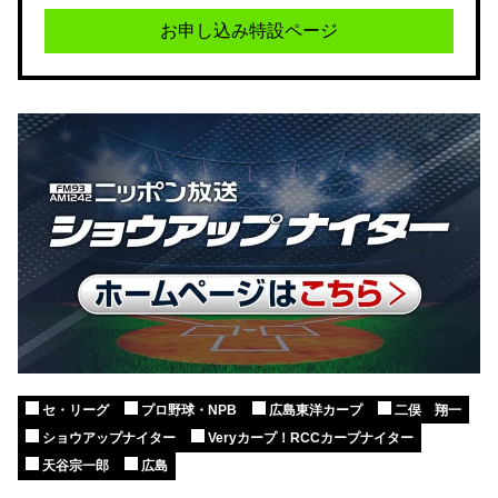
お申し込み特設ページ
セ・リーグ
プロ野球・NPB
広島東洋カープ
二俣 翔一
ショウアップナイター
Veryカープ！RCCカープナイター
天谷宗一郎
広島