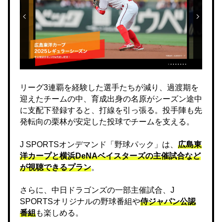
リーグ3連覇を経験した選手たちが減り、過渡期を
迎えたチームの中、育成出身の名原がシーズン途中
に支配下登録すると、打線を引っ張る。投手陣も先
発転向の栗林が安定した投球でチームを支える。
J SPORTSオンデマンド「野球パック」は、
広島東
洋カープと横浜DeNAベイスターズの主催試合など
が視聴できるプラン
。
さらに、中日ドラゴンズの一部主催試合、J
SPORTSオリジナルの野球番組や
侍ジャパン公認
番組
も楽しめる。