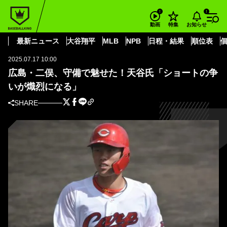
BASEBALL KING
広島東洋カープ
二俣 翔一
広島・二俣、守備で魅せた！天谷氏「ショートの争いが熾烈になる」
お知らせ
動画
特集
セ・リーグ
最新ニュース
大谷翔平
MLB
NPB
日程・結果
順位表
2025.07.17 10:00
広島・二俣、守備で魅せた！天谷氏「ショートの争
いが熾烈になる」
SHARE