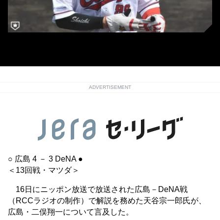
広島・二俣翔一
ADVERTISEMENT
○ 広島 4 － 3 DeNA ●
＜13回戦・マツダ＞
16日にニッポン放送で放送された広島－DeNA戦
（RCCラジオの制作）で解説を務めた天谷宗一郎氏が、
広島・二俣翔一について言及した。