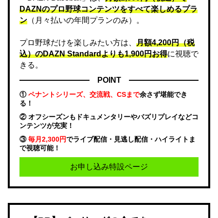
DAZNのプロ野球コンテンツをすべて楽しめるプラ
ン
（月々払いの年間プランのみ）。
プロ野球だけを楽しみたい方は、
月額4,200円（税
込）のDAZN Standard​よりも1,900円お得
に視聴で
きる。
POINT
①
ペナントシリーズ、交流戦、CSまで
余さず堪能でき
る！
② オフシーズンもドキュメンタリーやバズリプレイなどコ
ンテンツが充実！
③
毎月2,300円
でライブ配信・見逃し配信・ハイライトま
で視聴可能！
お申し込み特設ページ