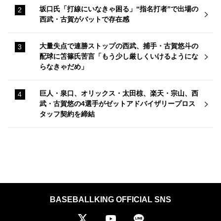
坂口氏「打線にいなきゃ困る」“指名打者”で出場の
西武・古賀がバットで存在感
大量失点で連勝ストップの西武、捕手・古賀悠斗の
配球に笘篠氏苦言「もう少し厳しくいけるようにな
らなきゃだめ」
巨人・泉口、オリックス・太田椋、楽天・宗山、西
武・古賀悠の4選手がゼットアドバイザリープロス
タッフ契約を締結
BASEBALLKING OFFICIAL SNS