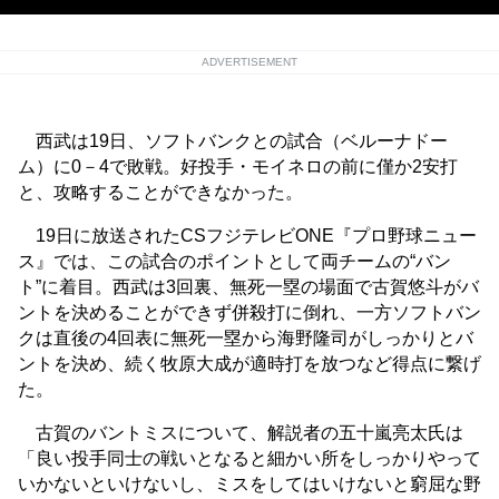
ADVERTISEMENT
西武は19日、ソフトバンクとの試合（ベルーナドー
ム）に0－4で敗戦。好投手・モイネロの前に僅か2安打
と、攻略することができなかった。
19日に放送されたCSフジテレビONE『プロ野球ニュー
ス』では、この試合のポイントとして両チームの“バン
ト”に着目。西武は3回裏、無死一塁の場面で古賀悠斗がバ
ントを決めることができず併殺打に倒れ、一方ソフトバン
クは直後の4回表に無死一塁から海野隆司がしっかりとバ
ントを決め、続く牧原大成が適時打を放つなど得点に繋げ
た。
古賀のバントミスについて、解説者の五十嵐亮太氏は
「良い投手同士の戦いとなると細かい所をしっかりやって
いかないといけないし、ミスをしてはいけないと窮屈な野