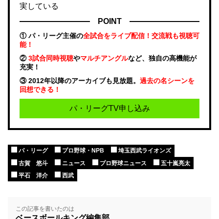
実している
POINT
① パ・リーグ主催の
全試合をライブ配信！交流戦も視聴可
能！
②
3試合同時視聴
や
マルチアングル
など、独自の高機能が
充実！
③ 2012年以降のアーカイブも見放題。
過去の名シーンを
回想できる！
パ・リーグTV申し込み
パ・リーグ
プロ野球・NPB
埼玉西武ライオンズ
古賀 悠斗
ニュース
プロ野球ニュース
五十嵐亮太
平石 洋介
西武
この記事を書いたのは
ベースボールキング編集部