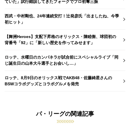
ていた」試行錯誤してきたフォークでプロ初奪三振
西武・中村剛也、24年連続安打！辻発彦氏「出ましたね、今季
初ヒット」
【舞洲Heroes】支配下昇格のオリックス・陳睦衡、球団初の
背番号「92」に「新しい歴史を作ってみせます」
ロッテ、水曜日のカンパネラが試合前にスペシャルライブ「同
じ誕生日の山本大斗選手とお会いし…」
ロッテ、8月9日のオリックス戦でAKB48・佐藤綺星さんの
BSWコラボグッズとコラボグルメを発売
パ・リーグの関連記事