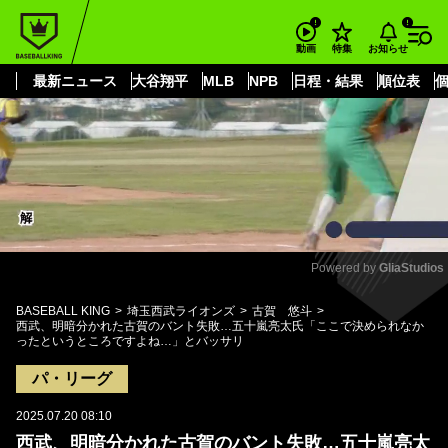
もっと見る
arrow_forward_ios
お知らせ
動画
特集
最新ニュース
大谷翔平
MLB
NPB
日程・結果
順位表
Powered by 
GliaStudios
Mute
BASEBALL KING
埼玉西武ライオンズ
古賀 悠斗
西武、明暗分かれた古賀のバント失敗…五十嵐亮太氏「ここで決められなか
ったというところですよね…」とバッサリ
パ・リーグ
2025.07.20 08:10
西武、明暗分かれた古賀のバント失敗…五十嵐亮太