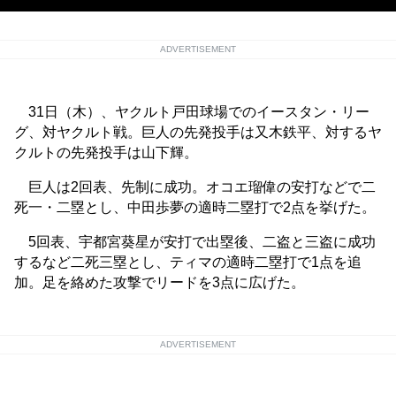
ADVERTISEMENT
31日（木）、ヤクルト戸田球場でのイースタン・リー
グ、対ヤクルト戦。巨人の先発投手は又木鉄平、対するヤ
クルトの先発投手は山下輝。
巨人は2回表、先制に成功。オコエ瑠偉の安打などで二
死一・二塁とし、中田歩夢の適時二塁打で2点を挙げた。
5回表、宇都宮葵星が安打で出塁後、二盗と三盗に成功
するなど二死三塁とし、ティマの適時二塁打で1点を追
加。足を絡めた攻撃でリードを3点に広げた。
ADVERTISEMENT