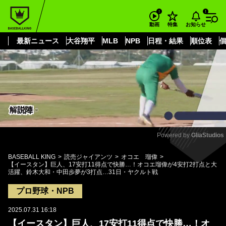
もっと見る
arrow_forward_ios
お知らせ
動画
特集
最新ニュース
大谷翔平
MLB
NPB
日程・結果
順位表
Powered by 
GliaStudios
Mute
BASEBALL KING
読売ジャイアンツ
オコエ 瑠偉
【イースタン】巨人、17安打11得点で快勝…！オコエ瑠偉が4安打2打点と大
活躍、鈴木大和・中田歩夢が3打点…31日・ヤクルト戦
プロ野球・NPB
2025.07.31 16:18
【イースタン】巨人、17安打11得点で快勝…！オ