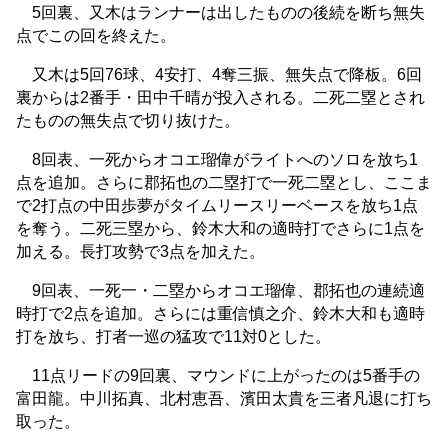
5回裏、又木はランナーは出したものの後続を断ち無失
点でこの回を終えた。
又木は5回76球、4安打、4奪三振、無失点で降板。6回
裏からは2番手・田中千晴が投入される。二死二塁とされ
たものの無失点で切り抜けた。
8回表、一死からオコエ瑠偉がライトへのソロを放ち1
点を追加。さらに郡拓也の二塁打で一死二塁とし、ここま
で2打点の中田歩夢がタイムリースリーベースを放ち1点
を奪う。二死三塁から、鈴木大和の適時打でさらに1点を
加える。長打攻勢で3点を加えた。
9回表、一死一・二塁からオコエ瑠偉、郡拓也の連続適
時打で2点を追加。さらには重信慎之介、鈴木大和も適時
打を放ち、打者一巡の猛攻で11対0とした。
11点リードの9回裏、マウンドに上がったのは5番手の
富田龍。中川拓真、北村恵吾、濱田太貴を三者凡退に打ち
取った。