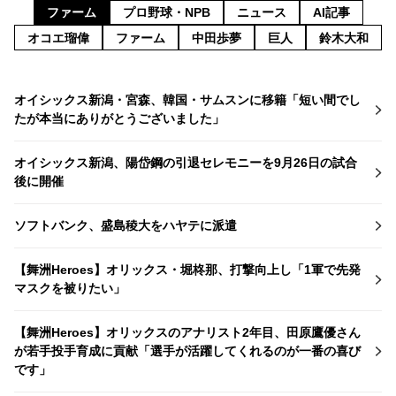
ファーム
プロ野球・NPB
ニュース
AI記事
オコエ瑠偉
ファーム
中田歩夢
巨人
鈴木大和
オイシックス新潟・宮森、韓国・サムスンに移籍「短い間でし
たが本当にありがとうございました」
オイシックス新潟、陽岱鋼の引退セレモニーを9月26日の試合
後に開催
ソフトバンク、盛島稜大をハヤテに派遣
【舞洲Heroes】オリックス・堀柊那、打撃向上し「1軍で先発
マスクを被りたい」
【舞洲Heroes】オリックスのアナリスト2年目、田原鷹優さん
が若手投手育成に貢献「選手が活躍してくれるのが一番の喜び
です」