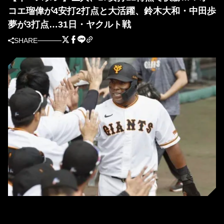
コエ瑠偉が4安打2打点と大活躍、鈴木大和・中田歩
夢が3打点…31日・ヤクルト戦
SHARE
巨人を自由契約となったオコエ瑠偉 (C) Kyodo News