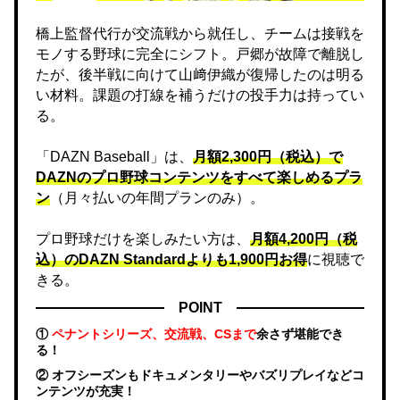
橋上監督代行が交流戦から就任し、チームは接戦を
モノする野球に完全にシフト。戸郷が故障で離脱し
たが、後半戦に向けて山﨑伊織が復帰したのは明る
い材料。課題の打線を補うだけの投手力は持ってい
る。
「DAZN Baseball」は、
月額2,300円（税込）で
DAZNのプロ野球コンテンツをすべて楽しめるプラ
ン
（月々払いの年間プランのみ）。
プロ野球だけを楽しみたい方は、
月額4,200円（税
込）のDAZN Standard​よりも1,900円お得
に視聴で
きる。
POINT
①
ペナントシリーズ、交流戦、CSまで
余さず堪能でき
る！
② オフシーズンもドキュメンタリーやバズリプレイなどコ
ンテンツが充実！