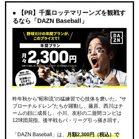
【PR】千葉ロッテマリーンズを観戦す
るなら「DAZN Baseball」
昨年秋から“昭和流”の猛練習で心技体を磨いた。“サ
ブローチルドレン”たちが躍動し、藤原、西川はチ
ームの顔に成長し、小川、友杉の二遊間コンビは
12球団屈指。後半戦もパ・リーグ引っ掻き回す。
「DAZN Baseball」は、
月額2,300円（税込）で