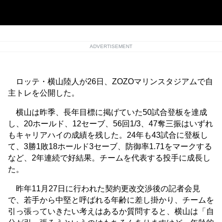
ADVERTISEMENT
ロッテ・横山陸人が26日、ZOZOマリンスタジアムで自
主トレを公開した。
横山は昨季、長年目標に掲げていた50試合登板を達成
し、20ホールド、12セーブ、56回1/3、47奪三振はいずれ
もキャリアハイの成績を残した。24年も43試合に登板し
て、3勝1敗18ホールド3セーブ、防御率1.71をマークする
など、2年連続で好結果。チームを代表する投手に成長し
た。
昨年11月27日に行われた契約更改交渉後の記者会見
で、若手から中堅と呼ばれる年齢に差し掛かり、チームを
引っ張っていきたい考えはあるか質問すると、横山は「自