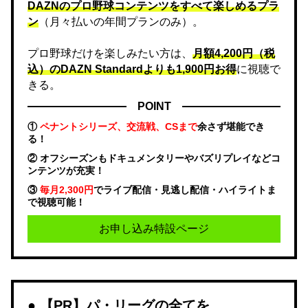
DAZNのプロ野球コンテンツをすべて楽しめるプラ
ン
（月々払いの年間プランのみ）。
プロ野球だけを楽しみたい方は、
月額4,200円（税
込）のDAZN Standard​よりも1,900円お得
に視聴で
きる。
POINT
①
ペナントシリーズ、交流戦、CSまで
余さず堪能でき
る！
② オフシーズンもドキュメンタリーやバズリプレイなどコ
ンテンツが充実！
③
毎月2,300円
でライブ配信・見逃し配信・ハイライトま
で視聴可能！
お申し込み特設ページ
【PR】パ・リーグの全てを