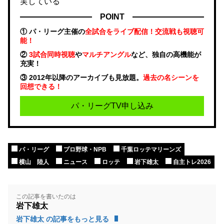
実している
POINT
① パ・リーグ主催の
全試合をライブ配信！交流戦も視聴可
能！
②
3試合同時視聴
や
マルチアングル
など、独自の高機能が
充実！
③ 2012年以降のアーカイブも見放題。
過去の名シーンを
回想できる！
パ・リーグTV申し込み
パ・リーグ
プロ野球・NPB
千葉ロッテマリーンズ
横山 陸人
ニュース
ロッテ
岩下雄太
自主トレ2026
この記事を書いたのは
岩下雄太
岩下雄太 の記事をもっと見る