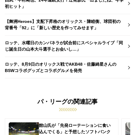
西武・中村剛也、24年連続安打！辻発彦氏「出ましたね、今季
初ヒット」
【舞洲Heroes】支配下昇格のオリックス・陳睦衡、球団初の
背番号「92」に「新しい歴史を作ってみせます」
ロッテ、水曜日のカンパネラが試合前にスペシャルライブ「同
じ誕生日の山本大斗選手とお会いし…」
ロッテ、8月9日のオリックス戦でAKB48・佐藤綺星さんの
BSWコラボグッズとコラボグルメを発売
パ・リーグの関連記事
館山氏が「先発ローテーションに食い
込んでくる」と予想したソフトバンク