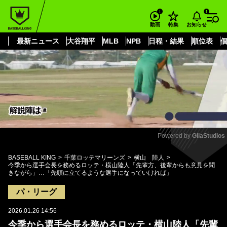
もっと見る
arrow_forward_ios
お知らせ
動画
特集
最新ニュース
大谷翔平
MLB
NPB
日程・結果
順位表
Powered by 
GliaStudios
Mute
BASEBALL KING
千葉ロッテマリーンズ
横山 陸人
今季から選手会長を務めるロッテ・横山陸人「先輩方、後輩からも意見を聞
きながら」…「先頭に立てるような選手になっていければ」
パ・リーグ
2026.01.26 14:56
今季から選手会長を務めるロッテ・横山陸人「先輩