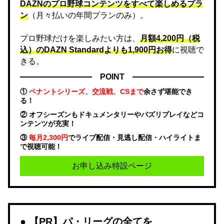
DAZNのプロ野球コンテンツをすべて楽しめるプラ
ン
（月々払いの年間プランのみ）。
プロ野球だけを楽しみたい方は、
月額4,200円（税
込）のDAZN Standard​よりも1,900円お得
に視聴で
きる。
POINT
①
ペナントシリーズ、交流戦、CSまで
余さず堪能でき
る！
② オフシーズンもドキュメンタリーやバズリプレイなどコ
ンテンツが充実！
③
毎月2,300円
でライブ配信・見逃し配信・ハイライトま
で視聴可能！
お申し込み特設ページ
【PR】パ・リーグの全てを