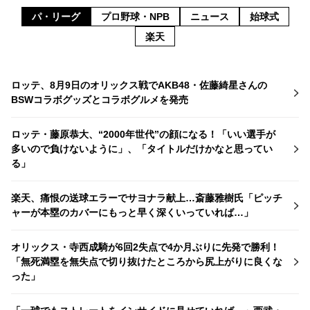
パ・リーグ
プロ野球・NPB
ニュース
始球式
楽天
ロッテ、8月9日のオリックス戦でAKB48・佐藤綺星さんの
BSWコラボグッズとコラボグルメを発売
ロッテ・藤原恭大、“2000年世代”の顔になる！「いい選手が
多いので負けないように」、「タイトルだけかなと思ってい
る」
楽天、痛恨の送球エラーでサヨナラ献上…斎藤雅樹氏「ピッチ
ャーが本塁のカバーにもっと早く深くいっていれば…」
オリックス・寺西成騎が6回2失点で4か月ぶりに先発で勝利！
「無死満塁を無失点で切り抜けたところから尻上がりに良くな
った」