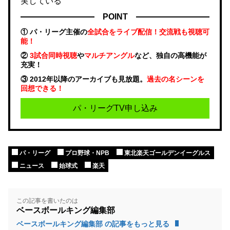
実している
POINT
① パ・リーグ主催の
全試合をライブ配信！交流戦も視聴可
能！
②
3試合同時視聴
や
マルチアングル
など、独自の高機能が
充実！
③ 2012年以降のアーカイブも見放題。
過去の名シーンを
回想できる！
パ・リーグTV申し込み
パ・リーグ
プロ野球・NPB
東北楽天ゴールデンイーグルス
ニュース
始球式
楽天
この記事を書いたのは
ベースボールキング編集部
ベースボールキング編集部 の記事をもっと見る