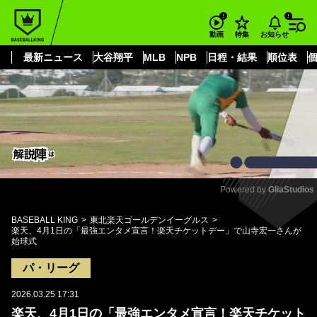
もっと見る
arrow_forward_ios
お知らせ
動画
特集
最新ニュース
大谷翔平
MLB
NPB
日程・結果
順位表
Powered by 
GliaStudios
Mute
BASEBALL KING
東北楽天ゴールデンイーグルス
楽天、4月1日の「最強エンタメ宣言！楽天チケットデー」で山寺宏一さんが
始球式
パ・リーグ
2026.03.25 17:31
楽天、4月1日の「最強エンタメ宣言！楽天チケット