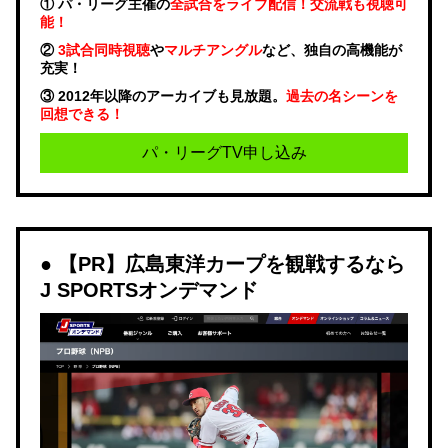
① パ・リーグ主催の
全試合をライブ配信！交流戦も視聴可
能！
②
3試合同時視聴
や
マルチアングル
など、独自の高機能が
充実！
③ 2012年以降のアーカイブも見放題。
過去の名シーンを
回想できる！
パ・リーグTV申し込み
【PR】広島東洋カープを観戦するなら
J SPORTSオンデマンド