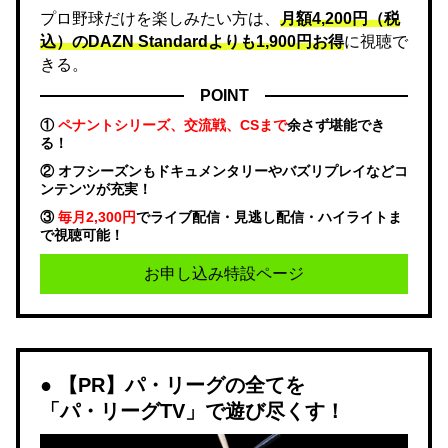
プロ野球だけを楽しみたい方は、
月額4,200円（税
込）のDAZN Standard​よりも1,900円お得
に視聴で
きる。
POINT
①
ペナントシリーズ、交流戦、CSまで
余さず堪能でき
る！
② オフシーズンもドキュメンタリーやバズリプレイなどコ
ンテンツが充実！
③
毎月2,300円
でライブ配信・見逃し配信・ハイライトま
で視聴可能！
お申し込み特設ページ
【PR】パ・リーグの全てを
「パ・リーグTV」で遊び尽くす！