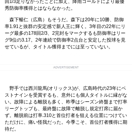
回1/3足りなかったことに加え、降雨コールドにより最優
秀防御率獲得とはならなかった。
森下暢仁（広島）もそうだ。森下は20年に10勝、防御
率1.91と抜群の安定感で新人王に輝く。3年目の22年にリ
ーグ最多の178回2/3、2完封をマークするも防御率はリー
グ9位の3.17。2年連続で防御率2点台と安定した投球を見
せているが、タイトル獲得までには至っていない。
ADVERTISEMENT
野手では西川龍馬(オリックス)が、広島時代の23年にベ
ストナインを受賞するも、意外にも個人タイトルに縁がな
い。故障による離脱も多く、昨季はシーズン終盤まで打率
リーグトップも、最終盤に故障で離脱し規定打席に届か
ず。離脱前は打率.310と首位打者を狙える位置につけてい
ただけに、痛い怪我だった。今季こそ、首位打者獲得に期
待だ。