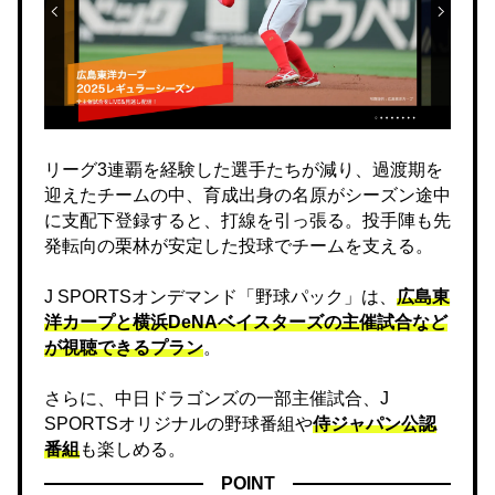
リーグ3連覇を経験した選手たちが減り、過渡期を
迎えたチームの中、育成出身の名原がシーズン途中
に支配下登録すると、打線を引っ張る。投手陣も先
発転向の栗林が安定した投球でチームを支える。
J SPORTSオンデマンド「野球パック」は、
広島東
洋カープと横浜DeNAベイスターズの主催試合など
が視聴できるプラン
。
さらに、中日ドラゴンズの一部主催試合、J
SPORTSオリジナルの野球番組や
侍ジャパン公認
番組
も楽しめる。
POINT