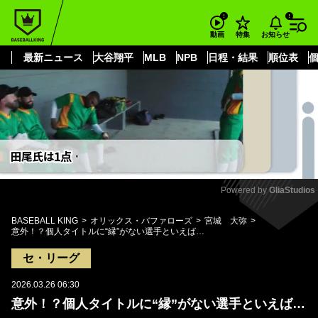
もっと見る
arrow_forward_ios
お知らせ
動画
特集
最新ニュース
大谷翔平
MLB
NPB
日程・結果
順位表
Powered by 
GliaStudios
Mute
BASEBALL KING
オリックス・バファローズ
宮城 大弥
意外！？個人タイトルに“縁”がない選手といえば…
セ・リーグ
2026.03.26 06:30
意外！？個人タイトルに“縁”がない選手といえば…