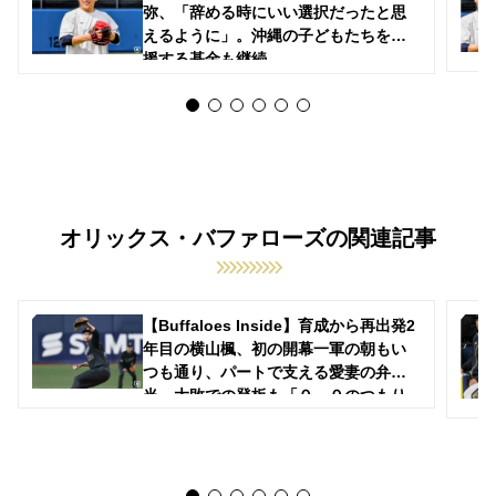
弥、「辞める時にいい選択だったと思
えるように」。沖縄の子どもたちを支
援する基金も継続
オリックス・バファローズの関連記事
【Buffaloes Inside】育成から再出発2
年目の横山楓、初の開幕一軍の朝もい
つも通り、パートで支える愛妻の弁
当。大敗での登板も「０－０のつもり
で投げた」