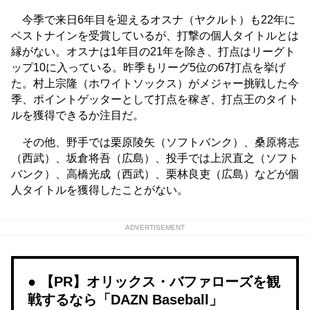
今季で来日6年目を迎えるオスナ（ヤクルト）も22年に
ベストナインを受賞しているが、打撃の個人タイトルとは
縁がない。オスナは1年目の21年を除き、打点はリーグト
ップ10に入っている。昨季もリーグ5位の67打点を挙げ
た。村上宗隆（ホワイトソックス）がメジャー挑戦した今
季、ポイントゲッターとして打点を稼ぎ、打点王のタイト
ルを獲得できるか注目だ。
その他、野手では栗原陵矢（ソフトバンク）、桑原将志
（西武）、坂倉将吾（広島）、投手では上沢直之（ソフト
バンク）、高橋光成（西武）、栗林良吏（広島）などが個
人タイトルを獲得したことがない。
ADVERTISEMENT
【PR】オリックス・バファローズを観
戦するなら「DAZN Baseball」