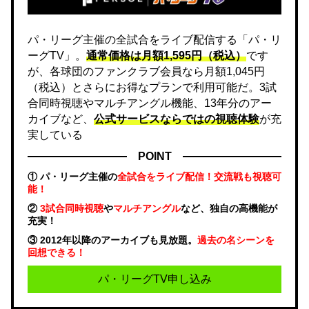
パ・リーグ主催の全試合をライブ配信する「パ・リ
ーグTV」。
通常価格は月額1,595円（税込）
です
が、各球団のファンクラブ会員なら月額1,045円
（税込）とさらにお得なプランで利用可能だ。3試
合同時視聴やマルチアングル機能、13年分のアー
カイブなど、
公式サービスならではの視聴体験
が充
実している
POINT
① パ・リーグ主催の
全試合をライブ配信！交流戦も視聴可
能！
②
3試合同時視聴
や
マルチアングル
など、独自の高機能が
充実！
③ 2012年以降のアーカイブも見放題。
過去の名シーンを
回想できる！
パ・リーグTV申し込み