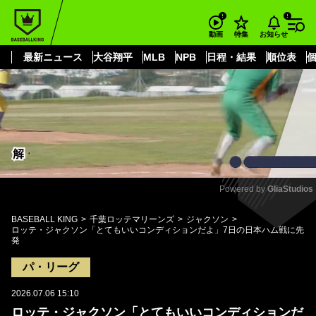
もっと見る
arrow_forward_ios
お知らせ
動画
特集
最新ニュース
大谷翔平
MLB
NPB
日程・結果
順位表
Powered by 
GliaStudios
Mute
BASEBALL KING
千葉ロッテマリーンズ
ジャクソン
ロッテ・ジャクソン「とてもいいコンディションだよ」7日の日本ハム戦に先
発
パ・リーグ
2026.07.06 15:10
ロッテ・ジャクソン「とてもいいコンディションだ