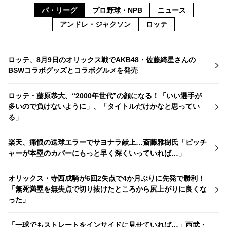
パ・リーグ
プロ野球・NPB
ニュース
アンドレ・ジャクソン
ロッテ
ロッテ、8月9日のオリックス戦でAKB48・佐藤綺星さんの
BSWコラボグッズとコラボグルメを発売
ロッテ・藤原恭大、“2000年世代”の顔になる！「いい選手が
多いので負けないように」、「タイトルだけかなと思ってい
る」
楽天、痛恨の送球エラーでサヨナラ献上…斎藤雅樹氏「ピッチ
ャーが本塁のカバーにもっと早く深くいっていれば…」
オリックス・寺西成騎が6回2失点で4か月ぶりに先発で勝利！
「無死満塁を無失点で切り抜けたところから尻上がりに良くな
った」
「一球でもストレートをインサイドに見せていれば…」西武・