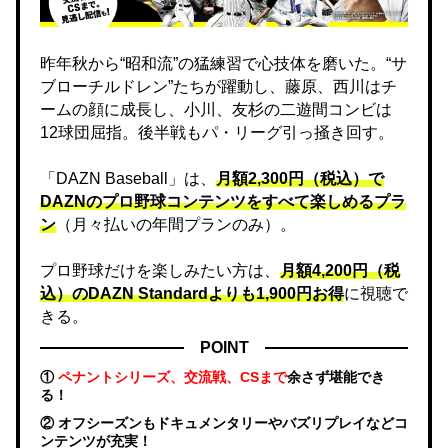
昨年秋から“昭和流”の猛練習で心技体を磨いた。“サ
ブローチルドレン”たちが躍動し、藤原、西川はチ
ームの顔に成長し、小川、友杉の二遊間コンビは
12球団屈指。後半戦もパ・リーグ引っ掻き回す。
「DAZN Baseball」は、
月額2,300円（税込）で
DAZNのプロ野球コンテンツをすべて楽しめるプラ
ン
（月々払いの年間プランのみ）。
プロ野球だけを楽しみたい方は、
月額4,200円（税
込）のDAZN Standard​よりも1,900円お得
に視聴で
きる。
POINT
①
ペナントシリーズ、交流戦、CSまで
余さず堪能でき
る！
② オフシーズンもドキュメンタリーやバズリプレイなどコ
ンテンツが充実！