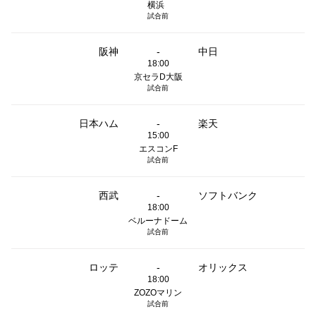
横浜
試合前
阪神
-
中日
18:00
京セラD大阪
試合前
日本ハム
-
楽天
15:00
エスコンF
試合前
西武
-
ソフトバンク
18:00
ベルーナドーム
試合前
ロッテ
-
オリックス
18:00
ZOZOマリン
試合前