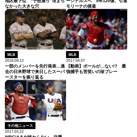
ージナルスへ 5年120億、引退
地区最下位 “予想通り”埋まら
モリーナの後釜
なかった大きな穴
MLB
MLB
2018.09.12
2017.04.07
一部のメンバーを先行発表…過
【動画】ボールが…ない!? 最
去の日米野球で来日したスーパ
強捕手も苦笑いの珍プレー
ースターを振り返る
その他ニュース
2017.03.22