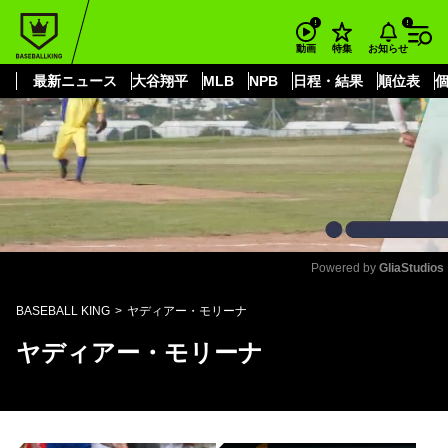
もっと見る
arrow_forward_ios
お知らせ
動画
特集
最新ニュース
大谷翔平
MLB
NPB
日程・結果
順位表
Powered by 
GliaStudios
Mute
BASEBALL KING
ヤディアー・モリーナ
ヤディアー・モリーナ