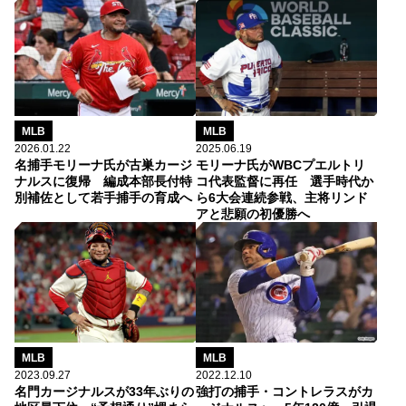
MLB
MLB
2026.01.22
2025.06.19
名捕手モリーナ氏が古巣カージ
モリーナ氏がWBCプエルトリ
ナルスに復帰 編成本部長付特
コ代表監督に再任 選手時代か
別補佐として若手捕手の育成へ
ら6大会連続参戦、主将リンド
アと悲願の初優勝へ
MLB
MLB
2022.12.10
2023.09.27
強打の捕手・コントレラスがカ
名門カージナルスが33年ぶりの