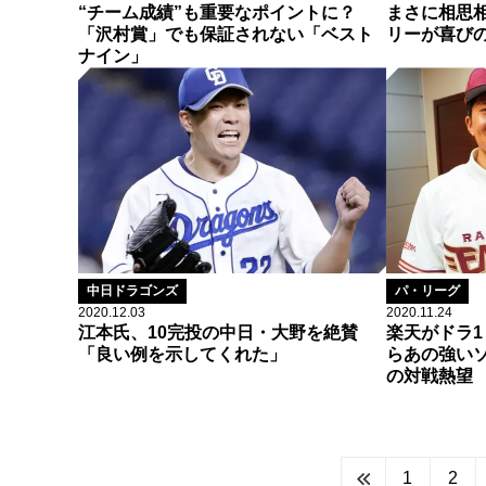
“チーム成績”も重要なポイントに？
まさに相思相
「沢村賞」でも保証されない「ベスト
リーが喜び
ナイン」
中日ドラゴンズ
パ・リーグ
2020.12.03
2020.11.24
江本氏、10完投の中日・大野を絶賛
楽天がドラ
「良い例を示してくれた」
らあの強い
の対戦熱望
1
2