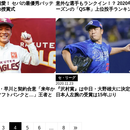
愛！ セパの最優秀バッテ
意外な選手もランクイン！？ 2020
の授賞式
ーズンの「QS率」上位投手ランキ
セ・リーグ
2020.11.23
1・早川と契約合意「来年か
『沢村賞』は中日・大野雄大に決
ソフトバンクと…」王者と
日本人左腕の受賞は15年ぶり
3
4
5
6
…
8