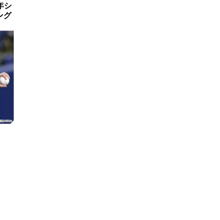
年シ
ング
定