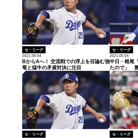
セ・リーグ
セ・リーグ
2021.06.04
2021.05.04
BからAへ！ 交流戦での浮上を目論む強
中日・根尾
竜と猛牛の矛盾対決に注目
たので」 
セ・リーグ
セ・リーグ