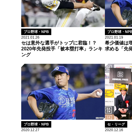
プロ野球・NPB
プロ野球・NP
2021.01.26
2021.01.19
セは意外な選手がトップに君臨！？
希少価値は増
2020年先発投手「被本塁打率」ランキ
求める「先
ング
プロ野球・NPB
セ・リーグ
2020.12.27
2020.12.16