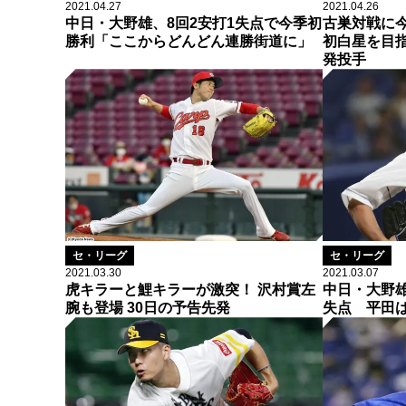
2021.04.27
2021.04.26
中日・大野雄、8回2安打1失点で今季初
古巣対戦に
勝利「ここからどんどん連勝街道に」
初白星を目指
発投手
セ・リーグ
セ・リーグ
2021.03.30
2021.03.07
虎キラーと鯉キラーが激突！ 沢村賞左
中日・大野雄
腕も登場 30日の予告先発
失点 平田