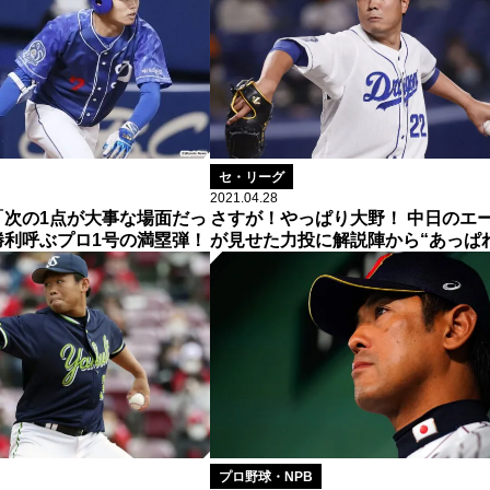
セ・リーグ
2021.04.28
「次の1点が大事な場面だっ
さすが！やっぱり大野！ 中日のエ
勝利呼ぶプロ1号の満塁弾！
が見せた力投に解説陣から“あっぱ
プロ野球・NPB