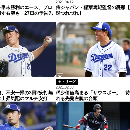
2021.04.12
今季未勝利のエース、プロ
侍ジャパン・稲葉篤紀監督の憂鬱【
す右腕も 27日の予告先
球つれづれ】
セ・リーグ
2021.02.08
、不安一掃の3回2安打無
稀少価値高まる「サウスポー」 待
は上昇気配のマルチ安打
れる先発左腕の台頭