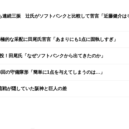
も連続三振 辻氏がソフトバンクと比較して苦言「近藤健介は
消極的な采配に田尾氏苦言「あまりにも1点に固執しすぎ」
快投！田尾氏「なぜソフトバンクから出てきたのか」
3回の守備隊形「簡単に1点を与えてしまうのは…」
流戦が隠していた阪神と巨人の差