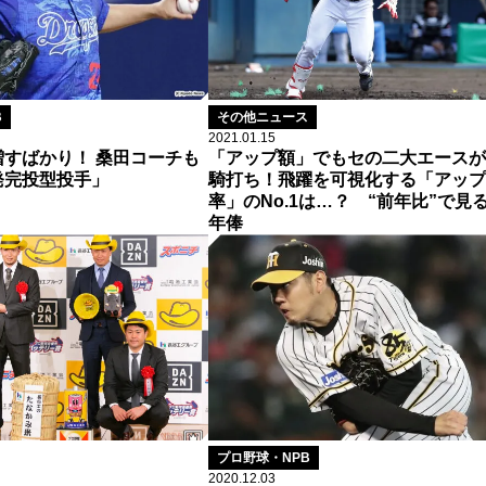
B
その他ニュース
2021.01.15
すばかり！ 桑田コーチも
「アップ額」でもセの二大エースが
発完投型投手」
騎打ち！飛躍を可視化する「アップ
率」のNo.1は…？ “前年比”で見
年俸
プロ野球・NPB
2020.12.03