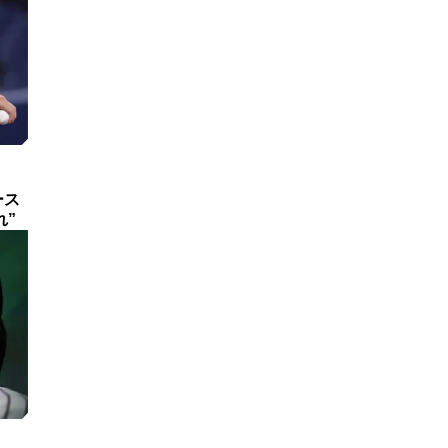
ース
れ”