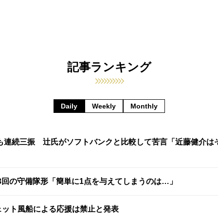
記事ランキング
Daily
Weekly
Monthly
も連続三振 辻氏がソフトバンクと比較して苦言「近藤健介は
3回の守備隊形「簡単に1点を与えてしまうのは…」
ェット風船による応援は禁止と発表