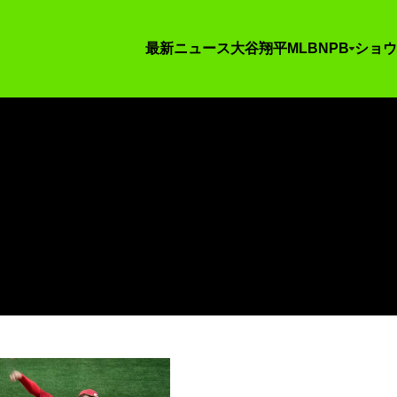
最新ニュース
大谷翔平
MLB
NPB
ショウ