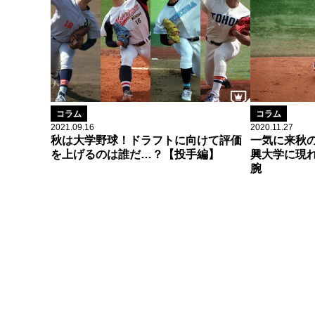
コラム
コラム
2021.09.16
2020.11.27
秋は大学野球！ドラフトに向けて評価
一気に来秋
を上げるのは誰だ…？【投手編】
興大学に現
腕