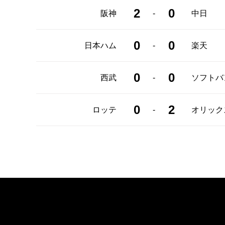
2
0
-
阪神
中日
0
0
-
日本ハム
楽天
0
0
-
西武
ソフトバ
0
2
-
ロッテ
オリック