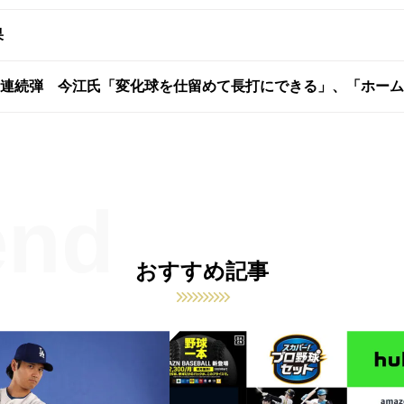
果
試合連続弾 今江氏「変化球を仕留めて長打にできる」、「ホー
おすすめ記事