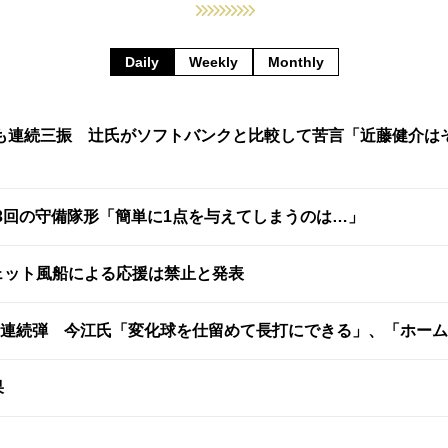
Daily
Weekly
Monthly
も連続三振 辻氏がソフトバンクと比較して苦言「近藤健介は
3回の守備隊形「簡単に1点を与えてしまうのは…」
ェット風船による応援は禁止と発表
試合連続弾 今江氏「変化球を仕留めて長打にできる」、「ホー
果