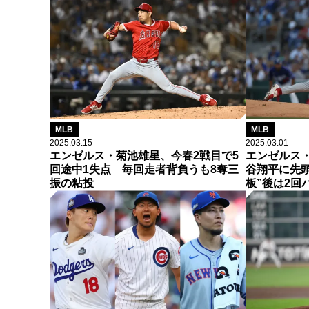
MLB
MLB
2025.03.15
2025.03.01
エンゼルス・菊池雄星、今春2戦目で5
エンゼルス
回途中1失点 毎回走者背負うも8奪三
谷翔平に先頭
振の粘投
板”後は2回