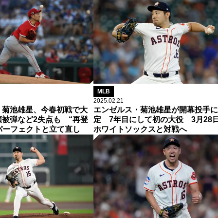
MLB
2025.02.21
・菊池雄星、今春初戦で大
エンゼルス・菊池雄星が開幕投手に
被弾など2失点も “再登
定 7年目にして初の大役 3月28
パーフェクトと立て直し
ホワイトソックスと対戦へ