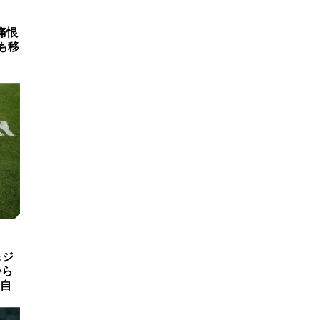
痛恨
も移
＆ジ
から
自