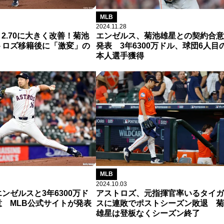
MLB
2024.11.28
→2.70に大きく改善！菊池
エンゼルス、菊池雄星との契約合意
トロズ移籍後に「激変」の
発表 3年6300万ドル、球団6人目
本人選手獲得
MLB
2024.10.03
ンゼルスと3年6300万ド
アストロズ、元指揮官率いるタイガ
 MLB公式サイトが発表
スに連敗でポストシーズン敗退 菊
雄星は登板なくシーズン終了