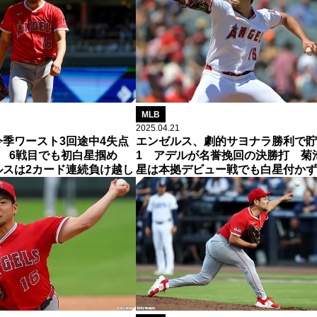
MLB
2025.04.21
季ワースト3回途中4失点
エンゼルス、劇的サヨナラ勝利で貯
 6戦目でも初白星掴め
1 アデルが名誉挽回の決勝打 菊
ルスは2カード連続負け越し
星は本拠デビュー戦でも白星付かず