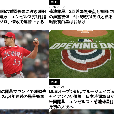
MLB
2025.04.10
回の満塁被弾に泣き6回4
菊池雄星、2回以降無失点も初回に
2連敗…エンゼルス打線は計
の満塁被弾…6回6安打4失点と粘る
てソロ、惜敗で連勝止まる
籍後初白星はお預け
MLB
2025.03.26
の開幕マウンドで6回3失
MLBオープン戦はブルージェイズ
ルスは4年連続の黒星発進
ャイアンツが優勝 日本時間28日
米国開幕 エンゼルス・菊池雄星は
身初の大役へ