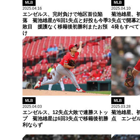
MLB
MLB
2025.04.16
2025.04.10
エンゼルス、完封負けで地区首位陥
菊池雄星、初
落 菊池雄星が6回1失点と好投も今季3
失点で開幕
敗目 援護なく移籍後初勝利またお預
4発もすべ
け
MLB
MLB
2025.04.03
2025.03.28
エンゼルス、12失点大敗で連勝ストッ
菊池雄星、初
プ 菊池雄星は6回3失点で移籍後初勝
点 エンゼ
利ならず