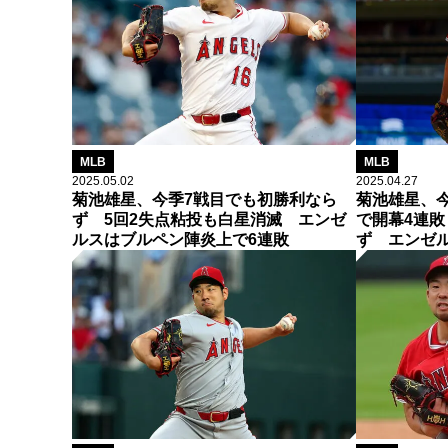
MLB
MLB
2025.05.02
2025.04.27
菊池雄星、今季7戦目でも初勝利なら
菊池雄星、今
ず 5回2失点粘投も白星消滅 エンゼ
で開幕4連敗
ルスはブルペン陣炎上で6連敗
ず エンゼ