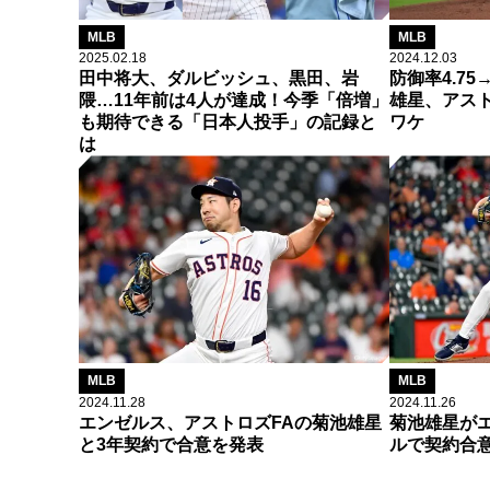
MLB
MLB
2025.02.18
2024.12.03
田中将大、ダルビッシュ、黒田、岩
防御率4.75
隈…11年前は4人が達成！今季「倍増」
雄星、アス
も期待できる「日本人投手」の記録と
ワケ
は
MLB
MLB
2024.11.28
2024.11.26
エンゼルス、アストロズFAの菊池雄星
菊池雄星がエ
と3年契約で合意を発表
ルで契約合意