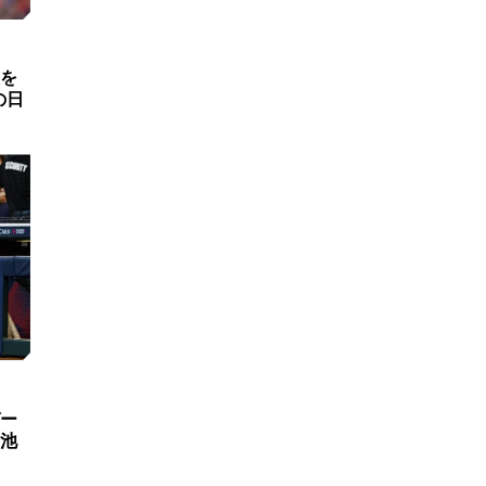
を
の日
ー
池