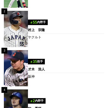
2
55
内野手
＃
村上 宗隆
ヤクルト
3
35
投手
＃
才木 浩人
阪神
4
2
内野手
＃