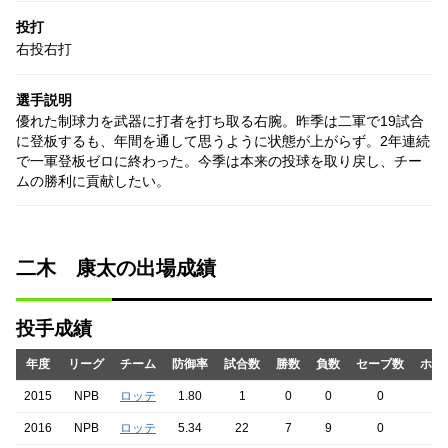
投打
右投右打
選手説明
優れた制球力を武器に打者を打ち取る右腕。昨季は二軍で19試合
に登板するも、年間を通して思うように状態が上がらず。2年連続
で一軍登板ゼロに終わった。今季は本来の投球を取り戻し、チー
ムの勝利に貢献したい。
二木 康太の出場成績
投手成績
年度
リーグ
チーム
防御率
試合数
勝数
負数
セーブ数
ホー
2015
NPB
ロッテ
1.80
1
0
0
0
2016
NPB
ロッテ
5.34
22
7
9
0