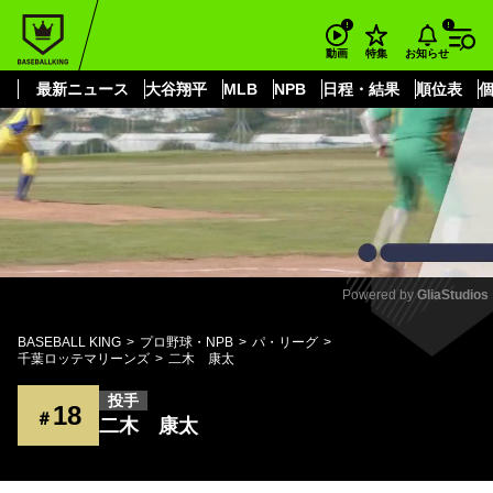
もっと見る
arrow_forward_ios
お知らせ
動画
特集
最新ニュース
大谷翔平
MLB
NPB
日程・結果
順位表
Powered by 
GliaStudios
Mute
BASEBALL KING
プロ野球・NPB
パ・リーグ
千葉ロッテマリーンズ
二木 康太
投手
18
＃
二木 康太