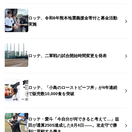
ロッテ、令和8年熊本地震義援金寄付と募金活動
実施
ロッテ、二軍戦の試合開始時間変更を発表
ロッテ、「小島のローストビーフ丼」が4年連続
で販売数10,000食を突破
ロッテ・愛斗「今自分が何できると考えて…」益
田が通算250S達成した8月4日――。攻走守で勝
利に貢献する働き