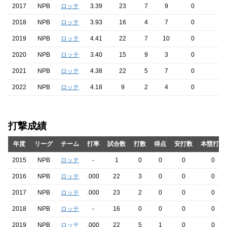
2017
NPB
ロッテ
3.39
23
7
9
0
2018
NPB
ロッテ
3.93
16
4
7
0
2019
NPB
ロッテ
4.41
22
7
10
0
2020
NPB
ロッテ
3.40
15
9
3
0
2021
NPB
ロッテ
4.38
22
5
7
0
1
2022
NPB
ロッテ
4.18
9
2
4
0
打撃成績
年度
リーグ
チーム
打率
試合数
打数
得点
安打数
本塁打数
2015
NPB
ロッテ
-
1
0
0
0
0
2016
NPB
ロッテ
.000
22
3
0
0
0
2017
NPB
ロッテ
.000
23
2
0
0
0
2018
NPB
ロッテ
-
16
0
0
0
0
2019
NPB
ロッテ
.000
22
5
1
0
0