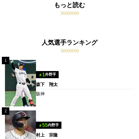
もっと読む
人気選手ランキング
1
1
外野手
＃
森下 翔太
阪神
2
55
内野手
＃
村上 宗隆