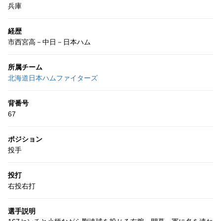
兵庫
経歴
市西宮高－中日－日本ハム
所属チーム
北海道日本ハムファイターズ
背番号
67
ポジション
投手
投打
右投右打
選手説明