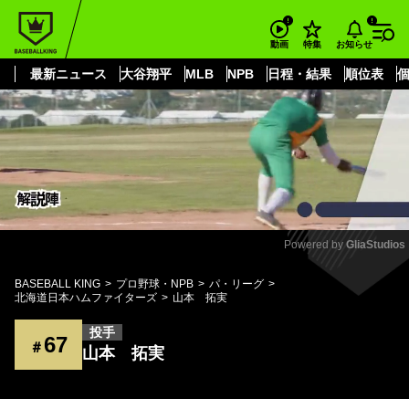
もっと見る
arrow_forward_ios
お知らせ
動画
特集
最新ニュース
大谷翔平
MLB
NPB
日程・結果
順位表
Powered by 
GliaStudios
Mute
BASEBALL KING
プロ野球・NPB
パ・リーグ
北海道日本ハムファイターズ
山本 拓実
投手
67
＃
山本 拓実