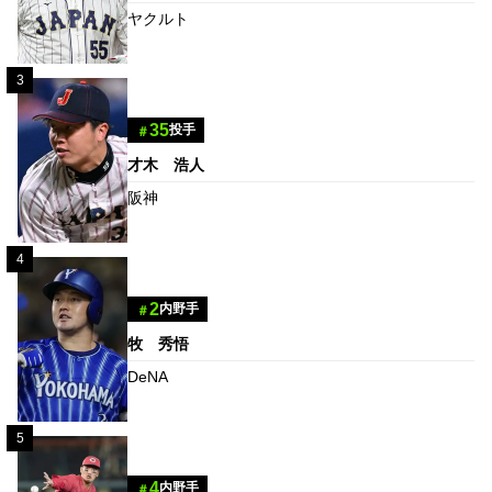
ヤクルト
3
35
投手
＃
才木 浩人
阪神
4
2
内野手
＃
牧 秀悟
DeNA
5
4
内野手
＃