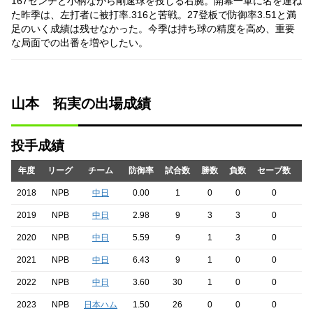
167センチと小柄ながら剛速球を投じる右腕。開幕一軍に名を連ね
た昨季は、左打者に被打率.316と苦戦。27登板で防御率3.51と満
足のいく成績は残せなかった。今季は持ち球の精度を高め、重要
な局面での出番を増やしたい。
山本 拓実の出場成績
投手成績
年度
リーグ
チーム
防御率
試合数
勝数
負数
セーブ数
ホ
2018
NPB
中日
0.00
1
0
0
0
2019
NPB
中日
2.98
9
3
3
0
2020
NPB
中日
5.59
9
1
3
0
2021
NPB
中日
6.43
9
1
0
0
2022
NPB
中日
3.60
30
1
0
0
2023
NPB
日本ハム
1.50
26
0
0
0