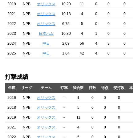
2019
NPB
オリックス
10.29
11
0
0
0
2021
NPB
オリックス
10.13
4
0
0
0
2022
NPB
オリックス
6.75
5
0
0
0
2023
NPB
日本ハム
10.80
4
1
0
0
2024
NPB
中日
2.09
56
4
3
0
2025
NPB
中日
1.64
42
4
0
0
打撃成績
年度
リーグ
チーム
打率
試合数
打数
得点
安打数
本塁
2016
NPB
オリックス
-
1
0
0
0
0
2018
NPB
オリックス
-
5
0
0
0
0
2019
NPB
オリックス
-
11
0
0
0
0
2021
NPB
オリックス
-
4
0
0
0
0
2022
NPB
オリックス
-
5
0
0
0
0