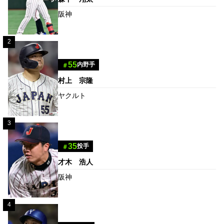
阪神
2
55
内野手
＃
村上 宗隆
ヤクルト
3
35
投手
＃
才木 浩人
阪神
4