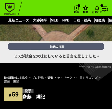
もっと見る
arrow_forward_ios
お知らせ
動画
特集
最新ニュース
大谷翔平
MLB
NPB
日程・結果
順位表
Powered by 
GliaStudios
Mute
BASEBALL KING
プロ野球・NPB
セ・リーグ
中日ドラゴンズ
齋藤 綱記
投手
59
＃
齋藤 綱記