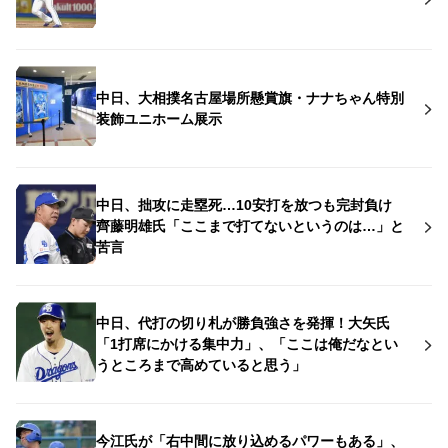
中日、大相撲名古屋場所懸賞旗・ナナちゃん特別
装飾ユニホーム展示
中日、拙攻に走塁死…10安打を放つも完封負け
齊藤明雄氏「ここまで打てないというのは…」と
苦言
中日、代打の切り札が勝負強さを発揮！大矢氏
「1打席にかける集中力」、「ここは俺だなとい
うところまで高めていると思う」
今江氏が「右中間に放り込めるパワーもある」、