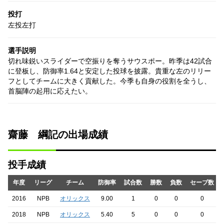
投打
左投左打
選手説明
切れ味鋭いスライダーで空振りを奪うサウスポー。昨季は42試合
に登板し、防御率1.64と安定した投球を披露。貴重な左のリリー
フとしてチームに大きく貢献した。今季も自身の役割を全うし、
首脳陣の起用に応えたい。
齋藤 綱記の出場成績
投手成績
年度
リーグ
チーム
防御率
試合数
勝数
負数
セーブ数
2016
NPB
オリックス
9.00
1
0
0
0
2018
NPB
オリックス
5.40
5
0
0
0