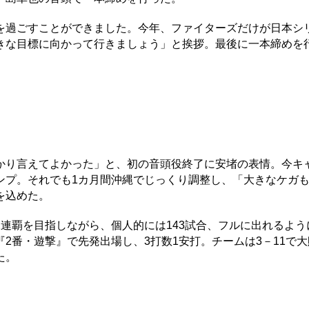
過ごすことができました。今年、ファイターズだけが日本シ
きな目標に向かって行きましょう」と挨拶。最後に一本締めを
り言えてよかった」と、初の音頭役終了に安堵の表情。今キ
ンプ。それでも1カ月間沖縄でじっくり調整し、「大きなケガ
を込めた。
連覇を目指しながら、個人的には143試合、フルに出れるよう
2番・遊撃』で先発出場し、3打数1安打。チームは3－11で
た。