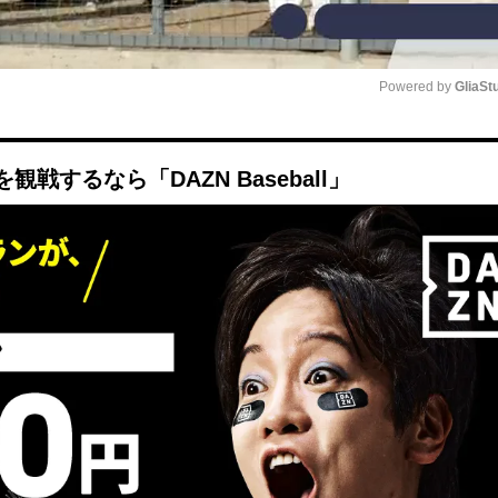
Powered by 
GliaSt
Mute
するなら「DAZN Baseball」