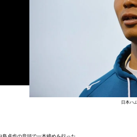
日本ハ
中島卓也の音頭で一本締めを行った。