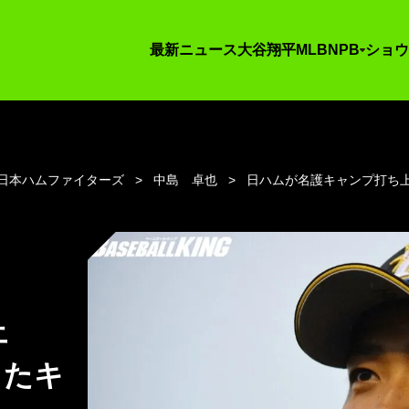
最新ニュース
大谷翔平
MLB
NPB
ショウ
日本ハムファイターズ
中島 卓也
日ハムが名護キャンプ打ち
上
したキ