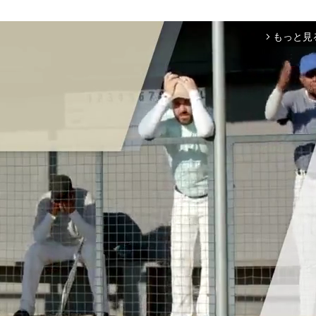
もっと見
arrow_forward_ios