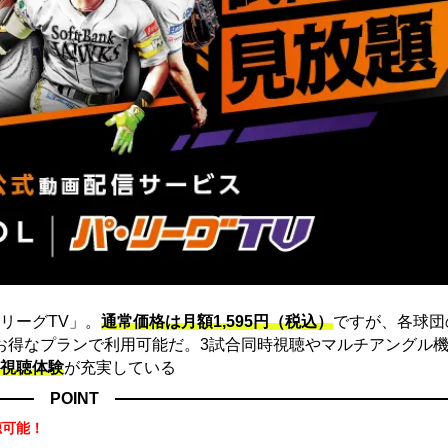
リーグTV」。
通常価格は月額1,595円（税込）
ですが、各球団
にお得なプランで利用可能だ。3試合同時視聴やマルチアングル機
視聴体験
が充実している
POINT
聴可能！