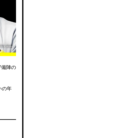
守備陣の
いの年