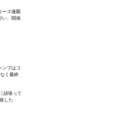
リーズ連覇
行い、関係
ャンプはコ
もなく最終
に頑張って
大敗した