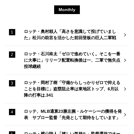
Monthly
ロッテ・奥村頼人「高さを意識して投げていまし
た」松川の助言を活かした前回登板の巨人二軍戦
ロッテ・石川柊太「ゼロで進めていく。そこを一番
に大事に」リリーフ配置転換後は一、二軍で無失点
投球継続
ロッテ・岡村了樹「守備からしっかりゼロで抑える
ことを目標に」盗塁阻止率は東地区トップ、6月以
降の打率は.341
ロッテ、MLB通算23勝左腕・ルケーシーの獲得を発
表 サブロー監督「先発として期待をしています」
ロッテ・横山陸人「嬉しい気持ち」監督選抜でオー