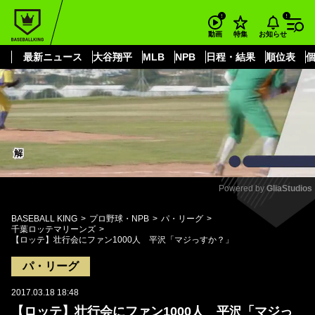
もっと見る
arrow_forward_ios
お知らせ
動画
特集
最新ニュース
大谷翔平
MLB
NPB
日程・結果
順位表
Powered by 
GliaStudios
Mute
BASEBALL KING
プロ野球・NPB
パ・リーグ
千葉ロッテマリーンズ
【ロッテ】壮行会にファン1000人 平沢「マジっすか？」
パ・リーグ
2017.03.18 18:48
【ロッテ】壮行会にファン1000人 平沢「マジっ