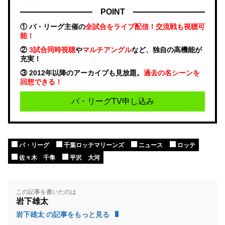
POINT
① パ・リーグ主催の
全試合をライブ配信！交流戦も視聴可
能！
②
3試合同時視聴
や
マルチアングル
など、独自の高機能が
充実！
③ 2012年以降のアーカイブも見放題。
過去の名シーンを
回想できる！
パ・リーグTV申し込み
パ・リーグ
千葉ロッテマリーンズ
ニュース
ロッテ
佐々木 千隼
平沢 大河
この記事を書いたのは
岩下雄太
岩下雄太 の記事をもっと見る