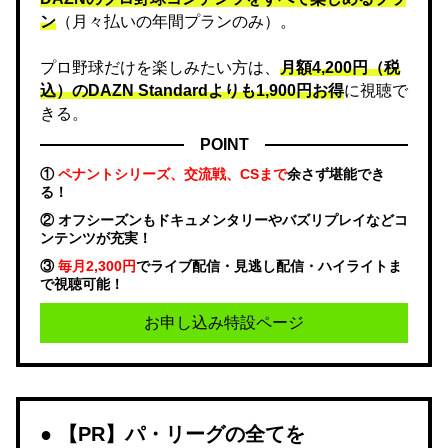
ン
（月々払いの年間プランのみ）。
プロ野球だけを楽しみたい方は、
月額4,200円（税
込）のDAZN Standard​よりも1,900円お得
に視聴で
きる。
POINT
①
ペナントシリーズ、交流戦、CSまで
余さず堪能でき
る！
② オフシーズンもドキュメンタリーやバズリプレイなどコ
ンテンツが充実！
③
毎月2,300円
でライブ配信・見逃し配信・ハイライトま
で視聴可能！
お申し込み特設ページ
【PR】パ・リーグの全てを