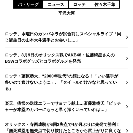
パ・リーグ
ニュース
ロッテ
佐々木千隼
平沢大河
ロッテ、水曜日のカンパネラが試合前にスペシャルライブ「同
じ誕生日の山本大斗選手とお会いし…」
ロッテ、8月9日のオリックス戦でAKB48・佐藤綺星さんの
BSWコラボグッズとコラボグルメを発売
ロッテ・藤原恭大、“2000年世代”の顔になる！「いい選手が
多いので負けないように」、「タイトルだけかなと思ってい
る」
楽天、痛恨の送球エラーでサヨナラ献上…斎藤雅樹氏「ピッチ
ャーが本塁のカバーにもっと早く深くいっていれば…」
オリックス・寺西成騎が6回2失点で4か月ぶりに先発で勝利！
「無死満塁を無失点で切り抜けたところから尻上がりに良くな