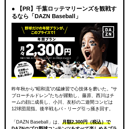
【PR】千葉ロッテマリーンズを観戦す
るなら「DAZN Baseball」
昨年秋から“昭和流”の猛練習で心技体を磨いた。“サ
ブローチルドレン”たちが躍動し、藤原、西川はチ
ームの顔に成長し、小川、友杉の二遊間コンビは
12球団屈指。後半戦もパ・リーグ引っ掻き回す。
「DAZN Baseball」は、
月額2,300円（税込）で
DAZNのプロ野球コンテンツをすべて楽しめるプラ