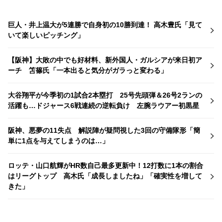
巨人・井上温大が5連勝で自身初の10勝到達！ 高木豊氏「見て
いて楽しいピッチング」
【阪神】大敗の中でも好材料、新外国人・ガルシアが来日初ア
ーチ 笘篠氏「一本出ると気分がガラっと変わる」
大谷翔平が今季初の1試合2本塁打 25号先頭弾＆26号2ランの
活躍も…ドジャース6戦連続の逆転負け 左腕ラウアー初黒星
阪神、悪夢の11失点 解説陣が疑問視した3回の守備隊形「簡
単に1点を与えてしまうのは…」
ロッテ・山口航輝がHR数自己最多更新中！12打数に1本の割合
はリーグトップ 高木氏「成長しましたね」「確実性を増して
きた」