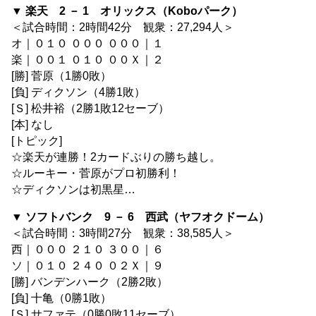
▼ 楽天 2 － 1 オリックス（Koboパーク）
＜試合時間：2時間42分 観衆：27,294人＞
オ｜０１０ ０００ ０００｜１
楽｜００１ ０１０ ００Ｘ｜２
[勝] 菅原（1勝0敗）
[負] ディクソン（4勝1敗）
[Ｓ] 松井裕（2勝1敗12セーブ）
[本] なし
[トピック]
☆楽天が連勝！2カードぶりの勝ち越し。
☆ルーキー・菅原がプロ初勝利！
☆ディクソンは初黒星…
▼ ソフトバンク 9 － 6 西武（ヤフオクドーム）
＜試合時間：3時間27分 観衆：38,585人＞
西｜０００ ２１０ ３００｜６
ソ｜０１０ ２４０ ０２Ｘ｜９
[勝] バンデンハーク（2勝2敗）
[負] 十亀（0勝1敗）
[Ｓ] サファテ（0勝0敗11セーブ）