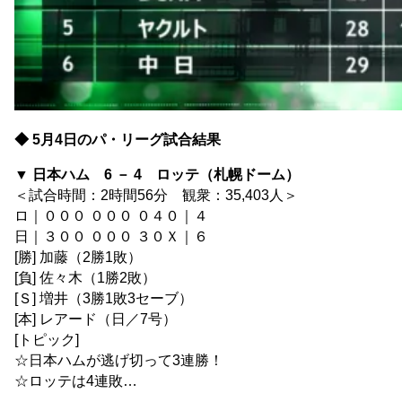
◆ 5月4日のパ・リーグ試合結果
▼ 日本ハム 6 － 4 ロッテ（札幌ドーム）
＜試合時間：2時間56分 観衆：35,403人＞
ロ｜０００ ０００ ０４０｜４
日｜３００ ０００ ３０Ｘ｜６
[勝] 加藤（2勝1敗）
[負] 佐々木（1勝2敗）
[Ｓ] 増井（3勝1敗3セーブ）
[本] レアード（日／7号）
[トピック]
☆日本ハムが逃げ切って3連勝！
☆ロッテは4連敗…