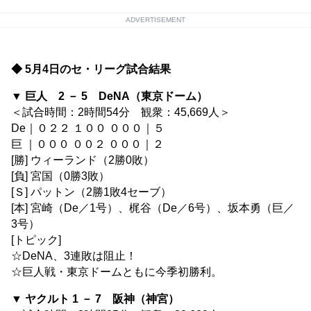
ADVERTISEMENT
◆ 5月4日のセ・リーグ試合結果
▼ 巨人 2 － 5 DeNA（東京ドーム）
＜試合時間：2時間54分 観衆：45,669人＞
De｜０２２ １００ ０００｜５
巨 ｜０００ ００２ ０００｜２
[勝] ウィーランド（2勝0敗）
[負] 宮国（0勝3敗）
[Ｓ] パットン（2勝1敗4セーブ）
[本] 宮崎（De／1号）、梶谷（De／6号）、坂本勇（巨／
3号）
[トピック]
☆DeNA、3連敗は阻止！
☆巨人戦・東京ドームともに今季初勝利。
▼ ヤクルト 1 － 7 阪神（神宮）