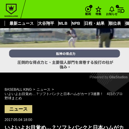
もっと見る
arrow_forward_ios
お知らせ
動画
特集
最新ニュース
大谷翔平
MLB
NPB
日程・結果
順位表
Powered by 
GliaStudios
Mute
BASEBALL KING
ニュース
いよいよお目覚め…？ソフトバンクと日本ハムがカード3連勝！ 4日のプロ
野球まとめ
ニュース
2017.05.04 18:00
いよいよお目覚め…？ソフトバンクと日本ハムがカ