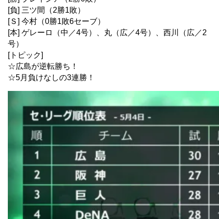
[負] 三ツ間（2勝1敗）
[Ｓ] 今村（0勝1敗6セーブ）
[本] ゲレーロ（中／4号）、丸（広／4号）、西川（広／2
号）
[トピック]
☆広島が逆転勝ち！
☆5月負けなしの3連勝！