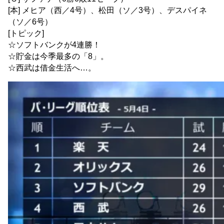
[本] メヒア（西／4号）、松田（ソ／3号）、デスパイネ
（ソ／6号）
[トピック]
☆ソフトバンクが4連勝！
☆貯金は今季最多の「8」。
☆西武は借金生活へ…。