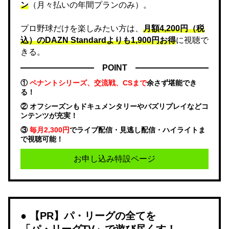
ン
（月々払いの年間プランのみ）。
プロ野球だけを楽しみたい方は、
月額4,200円（税
込）のDAZN Standard​よりも1,900円お得
に視聴で
きる。
POINT
①
ペナントシリーズ、交流戦、CSまで
余さず堪能でき
る！
② オフシーズンもドキュメンタリーやバズリプレイなどコ
ンテンツが充実！
③
毎月2,300円
でライブ配信・見逃し配信・ハイライトま
で視聴可能！
お申し込み特設ページ
【PR】パ・リーグの全てを