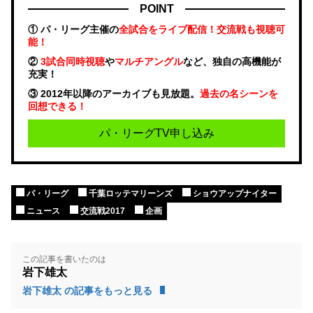
POINT
① パ・リーグ主催の
全試合をライブ配信！交流戦も視聴可
能！
②
3試合同時視聴
や
マルチアングル
など、独自の高機能が
充実！
③ 2012年以降のアーカイブも見放題。
過去の名シーンを
回想できる！
パ・リーグTV申し込み
パ・リーグ
千葉ロッテマリーンズ
ショウアップナイター
ニュース
交流戦2017
企画
この記事を書いたのは
岩下雄太
岩下雄太 の記事をもっと見る