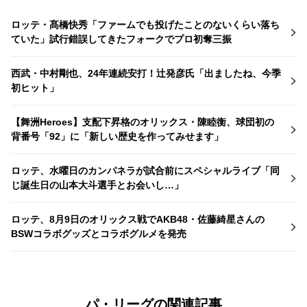
ロッテ・髙橋快秀「ファームでも投げたことのないくらい落ち
ていた」試行錯誤してきたフォークでプロ初奪三振
西武・中村剛也、24年連続安打！辻発彦氏「出ましたね、今季
初ヒット」
【舞洲Heroes】支配下昇格のオリックス・陳睦衡、球団初の
背番号「92」に「新しい歴史を作ってみせます」
ロッテ、水曜日のカンパネラが試合前にスペシャルライブ「同
じ誕生日の山本大斗選手とお会いし…」
ロッテ、8月9日のオリックス戦でAKB48・佐藤綺星さんの
BSWコラボグッズとコラボグルメを発売
パ・リーグの関連記事