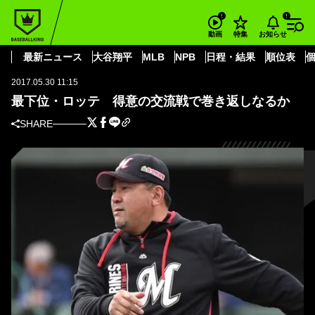
BASEBALL KING
プロ野球・NPB
パ・リーグ
千葉ロッテマリーンズ
最下位・ロッテ 得意の交流戦で巻き返しなるか
お知らせ
動画
特集
パ・リーグ
最新ニュース
大谷翔平
MLB
NPB
日程・結果
順位表
2017.05.30 11:15
最下位・ロッテ 得意の交流戦で巻き返しなるか
SHARE