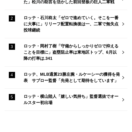
た」松川の助言を活かした前回登板の巨人二軍戦
ロッテ・石川柊太「ゼロで進めていく。そこを一番
に大事に」リリーフ配置転換後は一、二軍で無失点
投球継続
ロッテ・岡村了樹「守備からしっかりゼロで抑える
ことを目標に」盗塁阻止率は東地区トップ、6月以
降の打率は.341
ロッテ、MLB通算23勝左腕・ルケーシーの獲得を発
表 サブロー監督「先発として期待をしています」
ロッテ・横山陸人「嬉しい気持ち」監督選抜でオー
ルスター初出場