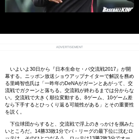
ロッテの伊東勤監督
ADVERTISEMENT
いよいよ30日から『日本生命セ・パ交流戦2017』が開
幕する。ニッポン放送ショウアップナイターで解説を務め
る里崎智也氏は「一昨年のDeNAがガーンとあがって、交
流戦でガクーンと落ちる。交流戦が終わるまでは分からな
い。交流戦で大きく順位変動する。8ゲーム、10ゲーム差
なら下手するとひっくり返る可能性がある」とその重要性
を説く。
下位球団からすると、交流戦で浮上のきっかけを掴みた
いところだ。14勝33敗1分でパ・リーグの最下位に沈むロ
ッテは、そのひとつだろう。ロッテは13勝2敗3分でオー