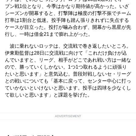
プン戦1位となり、今季はかなり期待値が高かった。いざ
シーズンが開幕すると、打撃陣は極度の打撃不振でチーム
打率は1割台と低迷。投手陣も踏ん張りきれずに失点する
ケースが目立った。投打が噛み合わず、開幕から黒星が先
行し、一時は借金21まで膨れ上がった。
波に乗れないロッテは、交流戦で巻き返したいところ。
伊東勤監督は28日に交流戦に向けて「これだけ負けが込
んでいますと、リーグ、相手がどこであれ戦い方は一緒な
ので、勝っていくしかない。1つ1つ取れるように頑張り
たいと思います」と意気込む。普段対戦しないセ・リーグ
との戦いについても「基本に戻って、センター中心に打っ
ていかないといけないと思います。投手は四球を少なくし
て欲しいと思います」と課題を挙げた。
ADVERTISEMENT