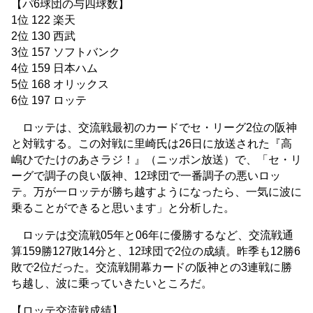
【パ6球団の与四球数】
1位 122 楽天
2位 130 西武
3位 157 ソフトバンク
4位 159 日本ハム
5位 168 オリックス
6位 197 ロッテ
ロッテは、交流戦最初のカードでセ・リーグ2位の阪神
と対戦する。この対戦に里崎氏は26日に放送された『高
嶋ひでたけのあさラジ！』（ニッポン放送）で、「セ・リ
ーグで調子の良い阪神、12球団で一番調子の悪いロッ
テ。万が一ロッテが勝ち越すようになったら、一気に波に
乗ることができると思います」と分析した。
ロッテは交流戦05年と06年に優勝するなど、交流戦通
算159勝127敗14分と、12球団で2位の成績。昨季も12勝6
敗で2位だった。交流戦開幕カードの阪神との3連戦に勝
ち越し、波に乗っていきたいところだ。
【ロッテ交流戦成績】