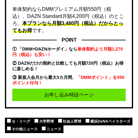
単体契約ならDMMプレミアム月額550円（税
込）、DAZN Standard月額4,200円（税込）のとこ
ろ、
本プランなら月額3,480円（税込）だからとっ
てもお得
です。
POINT
① 「DMM×DAZNホーダイ」なら
単体契約より月額1,270
円（税込）も安い！
② DAZNだけの契約と比較しても月額720円（税込）お得
に楽しめる！
③ 新規入会月から最大3カ月間、
「DMMポイント」を550
ポイント付与！
お申し込み特設ページ
セ・リーグ
大学野球
社会人野球
横浜DeNAベイスターズ
その他ニュース
ニュース