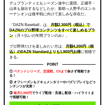
デュプランティエもシーズン途中に退団。正捕手・
山本も放出するなどしたが、新助っ人野手のエンカ
ーナシオンは後半戦に向けて楽しみな存在だ。
「DAZN Baseball」は、
月額2,300円（税込）で
DAZNのプロ野球コンテンツをすべて楽しめるプラ
ン
（月々払いの年間プランのみ）。
プロ野球だけを楽しみたい方は、
月額4,200円（税
込）のDAZN Standard​よりも1,900円お得
に視聴で
きる。
POINT
①
ペナントシリーズ、交流戦、CSまで
余さず堪能でき
る！
② オフシーズンもドキュメンタリーやバズリプレイなどコ
ンテンツが充実！
③
毎月2,300円
でライブ配信・見逃し配信・ハイライトま
で視聴可能！