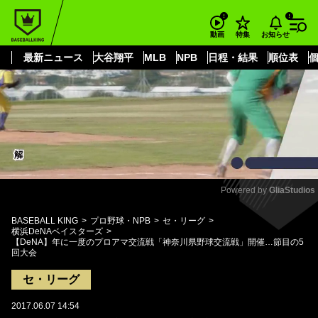
もっと見る
arrow_forward_ios
お知らせ
動画
特集
最新ニュース
大谷翔平
MLB
NPB
日程・結果
順位表
Powered by 
GliaStudios
Mute
BASEBALL KING
プロ野球・NPB
セ・リーグ
横浜DeNAベイスターズ
【DeNA】年に一度のプロアマ交流戦「神奈川県野球交流戦」開催…節目の5
回大会
セ・リーグ
2017.06.07 14:54