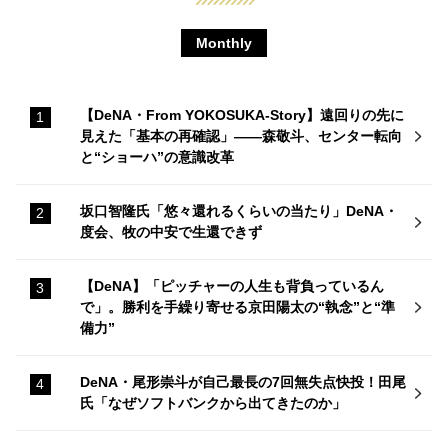
Monthly
【DeNA・From YOKOSUKA-Story】遠回りの先に
見えた「基本の再確認」——森敬斗、センター転向
と“ショーハ”の意識改革
坂口智隆氏「悠々還れるくらいの当たり」DeNA・
度会、牧の中安で生還できず
【DeNA】「ピッチャーの人生も背負っているん
で」。勝利を手繰り寄せる京田陽太の“執念”と“準
備力”
DeNA・尾形崇斗が自己最長の7回無失点快投！田尾
氏「なぜソフトバンクから出てきたのか」