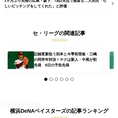
1ヶ月ぶり先発の広島・森下、7回2失点で黒星も…大矢氏「ら
しいピッチングをしてくれた」と評価
セ・リーグの関連記事
記録更新狙う則本と今季初登板・三嶋
の同学年対決！ヤクは新人・中尾が初
先発 8日の予告先発
横浜DeNAベイスターズの記事ランキング