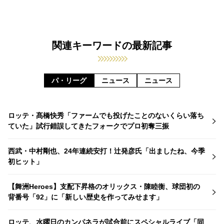
関連キーワードの最新記事
パ・リーグ
ニュース
ニュース
ロッテ・髙橋快秀「ファームでも投げたことのないくらい落ち
ていた」試行錯誤してきたフォークでプロ初奪三振
西武・中村剛也、24年連続安打！辻発彦氏「出ましたね、今季
初ヒット」
【舞洲Heroes】支配下昇格のオリックス・陳睦衡、球団初の
背番号「92」に「新しい歴史を作ってみせます」
ロッテ、水曜日のカンパネラが試合前にスペシャルライブ「同