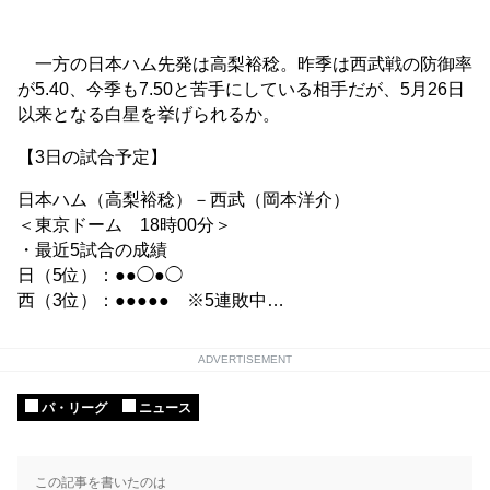
一方の日本ハム先発は高梨裕稔。昨季は西武戦の防御率
が5.40、今季も7.50と苦手にしている相手だが、5月26日
以来となる白星を挙げられるか。
【3日の試合予定】
日本ハム（高梨裕稔）－西武（岡本洋介）
＜東京ドーム 18時00分＞
・最近5試合の成績
日（5位）：●●◯●◯
西（3位）：●●●●● ※5連敗中…
ADVERTISEMENT
パ・リーグ
ニュース
この記事を書いたのは