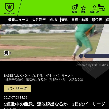
もっと見る
arrow_forward_ios
お知らせ
動画
特集
最新ニュース
大谷翔平
MLB
NPB
日程・結果
順位表
Powered by 
GliaStudios
Mute
BASEBALL KING
プロ野球・NPB
パ・リーグ
5連敗中の西武、連敗脱出なるか 3日のパ・リーグ試合予定
パ・リーグ
2017.07.03 14:09
5連敗中の西武、連敗脱出なるか 3日のパ・リーグ