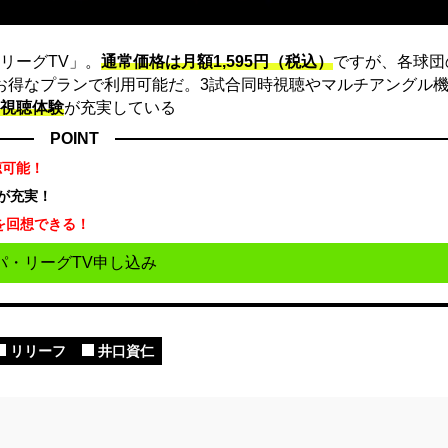
リーグTV」。
通常価格は月額1,595円（税込）
ですが、各球団
にお得なプランで利用可能だ。3試合同時視聴やマルチアングル機
視聴体験
が充実している
POINT
聴可能！
が充実！
を回想できる！
パ・リーグTV申し込み
リリーフ
井口資仁