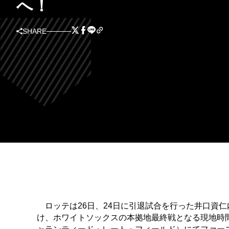
へ！
SHARE
ロッテは26日、24日に引退試合を行った井口資
け、ホワイトソックスの本拠地最終戦となる現地時間