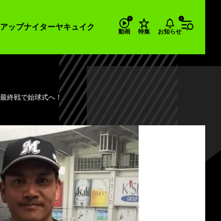
アップナイター
ヤキュイク
お知らせ
動画
特集
地最終戦で始球式へ！