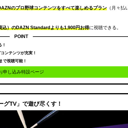
でDAZNのプロ野球コンテンツをすべて楽しめるプラン
（月々払
込）のDAZN Standard​よりも1,900円お得
に視聴できる。
POINT
る！
どコンテンツが充実！
まで視聴可能！
お申し込み特設ページ
ーグTV」で遊び尽くす！