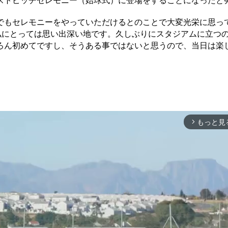
ストピッチセレモニー（始球式）に登場をすることになったと
もセレモニーをやっていただけるとのことで大変光栄に思っ
私にとっては思い出深い地です。久しぶりにスタジアムに立つ
ろん初めてですし、そうある事ではないと思うので、当日は楽
もっと見
arrow_forward_ios