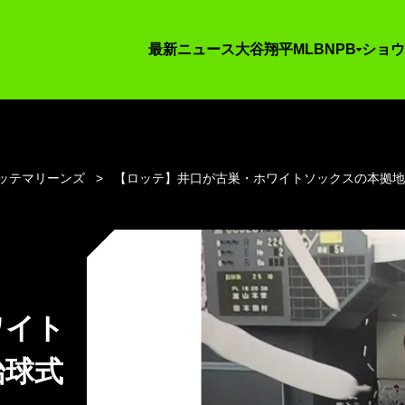
最新ニュース
大谷翔平
MLB
NPB
ショウ
ッテマリーンズ
【ロッテ】井口が古巣・ホワイトソックスの本拠
ワイト
始球式