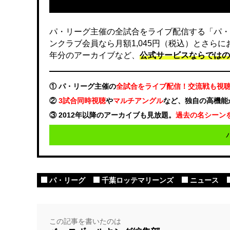
パ・リーグ主催の全試合をライブ配信する「パ・
ンクラブ会員なら月額1,045円（税込）とさら
年分のアーカイブなど、
公式サービスならではの
① パ・リーグ主催の
全試合をライブ配信！交流戦も視
②
3試合同時視聴
や
マルチアングル
など、独自の高機能
③ 2012年以降のアーカイブも見放題。
過去の名シーン
パ・リーグ
千葉ロッテマリーンズ
ニュース
この記事を書いたのは