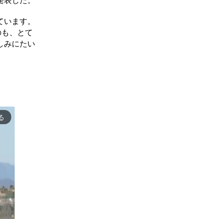
発表した。
ています。
のも、とて
しみにたい
る