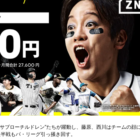
“サブローチルドレン”たちが躍動し、藤原、西川はチームの顔
後半戦もパ・リーグ引っ掻き回す。