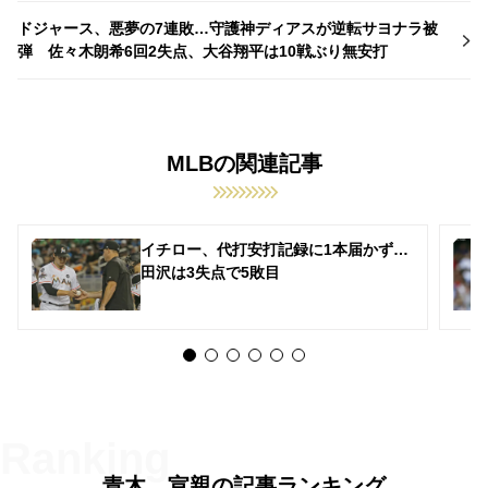
ドジャース、悪夢の7連敗…守護神ディアスが逆転サヨナラ被
弾 佐々木朗希6回2失点、大谷翔平は10戦ぶり無安打
MLBの関連記事
イチロー、代打安打記録に1本届かず…
田沢は3失点で5敗目
青木 宣親の記事ランキング