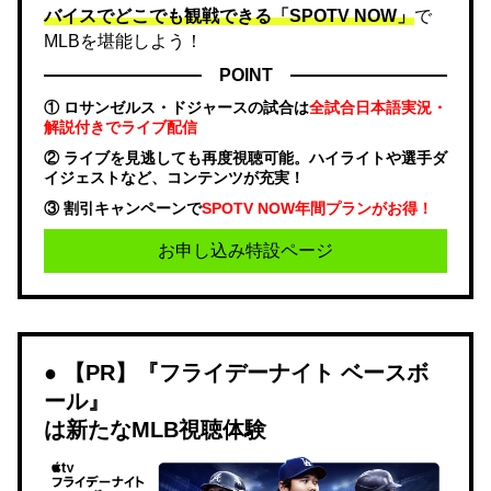
バイスでどこでも観戦できる「SPOTV NOW」
で
MLBを堪能しよう！
POINT
① ロサンゼルス・ドジャースの試合は
全試合日本語実況・
解説付きでライブ配信
② ライブを見逃しても再度視聴可能。ハイライトや選手ダ
イジェストなど、コンテンツが充実！
③ 割引キャンペーンで
SPOTV NOW年間プランがお得！
お申し込み特設ページ
【PR】『フライデーナイト ベースボ
ール』
は新たなMLB視聴体験