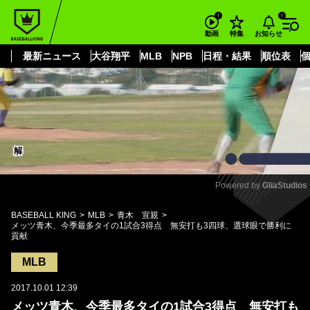
もっと見る
arrow_forward_ios
お知らせ
動画
特集
最新ニュース
大谷翔平
MLB
NPB
日程・結果
順位表
Powered by 
GliaStudios
Mute
BASEBALL KING
MLB
青木 宣親
メッツ青木、今季最多タイの1試合3得点 無安打も3四球、選球眼で勝利に
貢献
MLB
2017.10.01 12:39
メッツ青木、今季最多タイの1試合3得点 無安打も