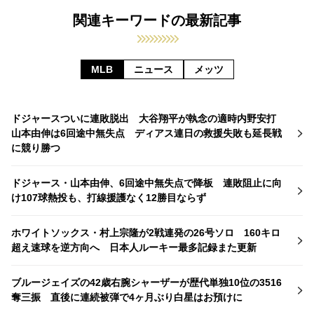
関連キーワードの最新記事
MLB
ニュース
メッツ
ドジャースついに連敗脱出 大谷翔平が執念の適時内野安打
山本由伸は6回途中無失点 ディアス連日の救援失敗も延長戦
に競り勝つ
ドジャース・山本由伸、6回途中無失点で降板 連敗阻止に向
け107球熱投も、打線援護なく12勝目ならず
ホワイトソックス・村上宗隆が2戦連発の26号ソロ 160キロ
超え速球を逆方向へ 日本人ルーキー最多記録また更新
ブルージェイズの42歳右腕シャーザーが歴代単独10位の3516
奪三振 直後に連続被弾で4ヶ月ぶり白星はお預けに