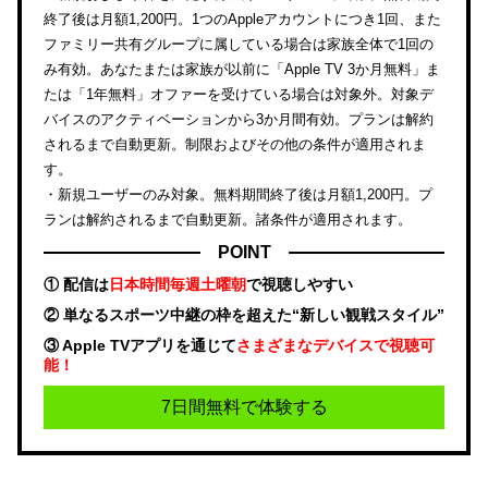
終了後は月額1,200円。1つのAppleアカウントにつき1回、また
ファミリー共有グループに属している場合は家族全体で1回の
み有効。あなたまたは家族が以前に「Apple TV 3か月無料」ま
たは「1年無料」オファーを受けている場合は対象外。対象デ
バイスのアクティベーションから3か月間有効。プランは解約
されるまで自動更新。制限およびその他の条件が適用されま
す。
・新規ユーザーのみ対象。無料期間終了後は月額1,200円。プ
ランは解約されるまで自動更新。諸条件が適用されます。
POINT
① 配信は
日本時間毎週土曜朝
で視聴しやすい
② 単なるスポーツ中継の枠を超えた“新しい観戦スタイル”
③ Apple TVアプリを通じて
さまざまなデバイスで視聴可
能！
7日間無料で体験する