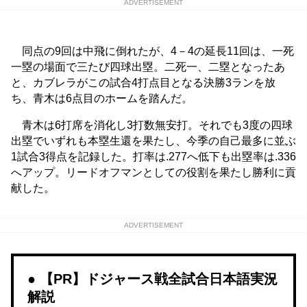
ADVERTISEMENT
同点の9回は中飛に倒れたが、4－4の延長11回は、一死
一塁の場面で三たび四球出塁。二死一、二塁となったあ
と、カブレラがこの試合4打点目となる決勝3ランを放
ち、青木は6点目のホームを踏んだ。
青木は6打席を消化し3打数無安打。それでも3度の四球
出塁でいずれも本塁生還を果たし、今季の自己最多に並ぶ
1試合3得点を記録した。打率は.277へ低下も出塁率は.336
へアップ。リードオフマンとしての役割を果たし勝利に貢
献した。
ADVERTISEMENT
【PR】ドジャース戦全試合日本語実況
解説