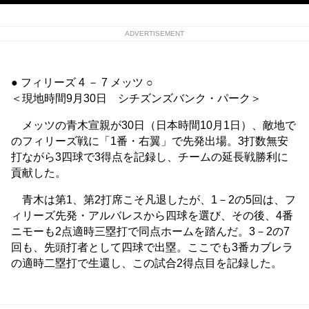
ADVERTISEMENT
● フィリーズ 4 － 7 メッツ ○
＜現地時間9月30日 シチズンズバンク・パーク＞
メッツの青木宣親が30日（日本時間10月1日）、敵地で
のフィリーズ戦に「1番・右翼」で先発出場。3打数無安
打ながら3四球で3得点を記録し、チームの延長戦勝利に
貢献した。
青木は第1、第2打席こそ凡退したが、1－2の5回は、フ
ィリーズ先発・アルバレスから四球を選び、その後、4番
ニモーも2点適時三塁打で同点ホームを踏んだ。3－2の7
回も、先頭打者として四球で出塁。ここでも3番カブレラ
の適時二塁打で生還し、この試合2得点目を記録した。