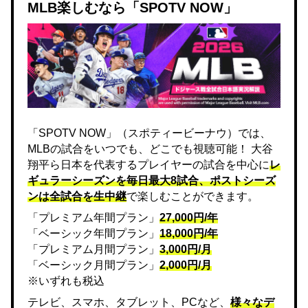
MLB楽しむなら「SPOTV NOW」
「SPOTV NOW」（スポティービーナウ）では、
MLBの試合をいつでも、どこでも視聴可能！ 大谷
翔平ら日本を代表するプレイヤーの試合を中心に
レ
ギュラーシーズンを毎日最大8試合、ポストシーズ
ンは全試合を生中継
で楽しむことができます。
「プレミアム年間プラン」
27,000円/年
「ベーシック年間プラン」
18,000円/年
「プレミアム月間プラン」
3,000円/月
「ベーシック月間プラン」
2,000円/月
※いずれも税込
テレビ、スマホ、タブレット、PCなど、
様々なデ