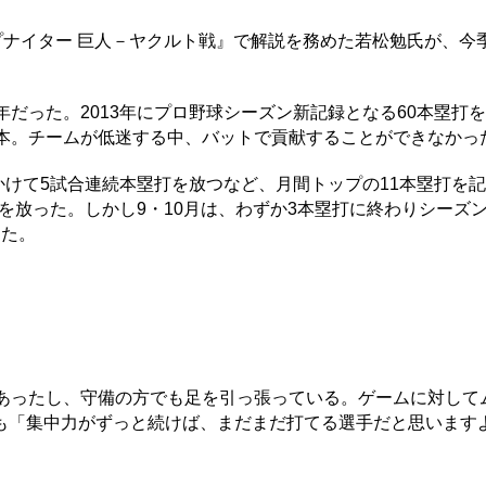
プナイター 巨人－ヤクルト戦』で解説を務めた若松勉氏が、今
だった。2013年にプロ野球シーズン新記録となる60本塁打
9本。チームが低迷する中、バットで貢献することができなかっ
かけて5試合連続本塁打を放つなど、月間トップの11本塁打を記
打を放った。しかし9・10月は、わずか3本塁打に終わりシーズン
った。
あったし、守備の方でも足を引っ張っている。ゲームに対して
も「集中力がずっと続けば、まだまだ打てる選手だと思います