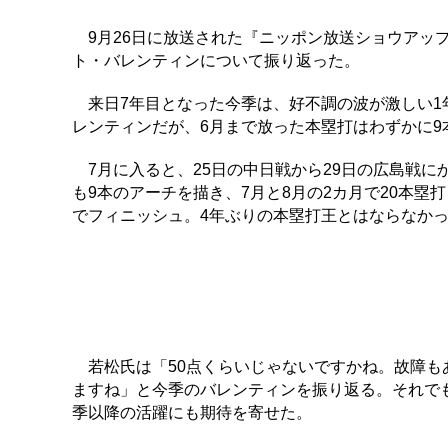
9月26日に放送された『ニッポン放送ショウアッ
ト・バレンティンについて振り返った。
来日7年目となった今季は、好不調の波が激しい1年
レンティンだが、6月まで放った本塁打はわずかに
7月に入ると、25日の中日戦から29日の広島戦に
も9本のアーチを描き、7月と8月の2カ月で20本塁
でフィニッシュ。4年ぶりの本塁打王とはならなか
若松氏は「50点くらいじゃないですかね。故障も
ますね」と今季のバレンティンを振り返る。それで
季以降の活躍にも期待を寄せた。