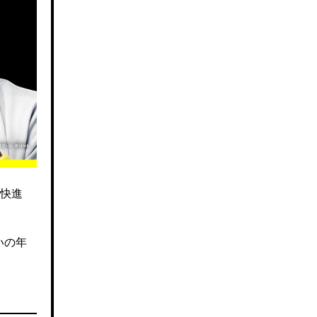
快進
いの年