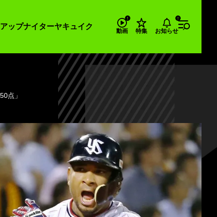
アップナイター
ヤキュイク
お知らせ
動画
特集
50点」