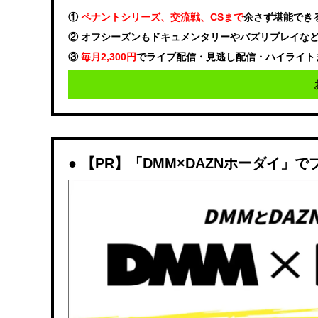
①
ペナントシリーズ、交流戦、CSまで
余さず堪能でき
② オフシーズンもドキュメンタリーやバズリプレイな
③
毎月2,300円
でライブ配信・見逃し配信・ハイライト
【PR】「DMM×DAZNホーダイ」