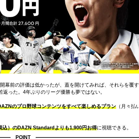
開幕前の評価は低かったが、蓋を開けてみれば、それらを覆す
に若返った。4年ぶりのリーグ優勝も夢ではない。
でDAZNのプロ野球コンテンツをすべて楽しめるプラン
（月々払
込）のDAZN Standard​よりも1,900円お得
に視聴できる。
POINT