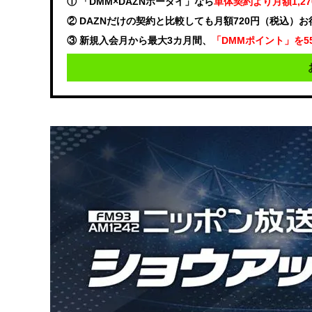
① 「DMM×DAZNホーダイ」なら
単体契約より月額1,2
② DAZNだけの契約と比較しても月額720円（税込）
③ 新規入会月から最大3カ月間、
「DMMポイント」を5