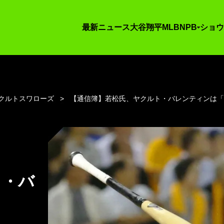
最新ニュース
大谷翔平
MLB
NPB
ショウ
クルトスワローズ
【通信簿】若松氏、ヤクルト・バレンティンは「
ト・バ