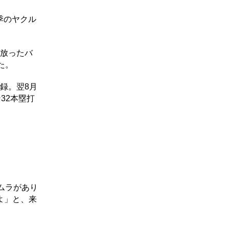
季のヤクル
を放ったバ
た。
録。翌8月
32本塁打
ムラがあり
よ」と、来