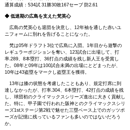
通算成績：534試 31勝30敗167セーブ 防2.61
◆ 低迷期の広島を支えた梵英心
広島の梵英心も退団を決意し、12年袖を通した赤いユ
ニフォームに別れを告げることになった。
梵は05年ドラフト3位で広島に入団。1年目から遊撃の
レギュラーポジションを奪い、123試合に出場して、打
率.289、8本塁打、36打点の成績を残し新人王を受賞し
た。08年と09年は100試合未満の出場にとどまったが、
10年は43盗塁をマークし盗塁王を獲得。
13年は膝の状態を考慮したこともあり、規定打席に到
達しなかったが、打率.304、6本塁打、42打点の成績を残
し、球団初のクライマックスシリーズ進出に大きく貢献し
た。特に、甲子園で行われた阪神とのクライマックスシリ
ーズ1stステージ第2戦で魅せた三塁ベース上でのガッツポ
ーズが記憶に残っているファンも多いのではないだろう
か。