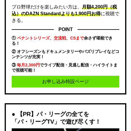
プロ野球だけを楽しみたい方は、
月額4,200円（税
込）のDAZN Standard​よりも1,900円お得
に視聴で
きる。
POINT
①
ペナントシリーズ、交流戦、CSまで
余さず堪能でき
る！
② オフシーズンもドキュメンタリーやバズリプレイなどコ
ンテンツが充実！
③
毎月2,300円
でライブ配信・見逃し配信・ハイライトま
で視聴可能！
お申し込み特設ページ
【PR】パ・リーグの全てを
「パ・リーグTV」で遊び尽くす！