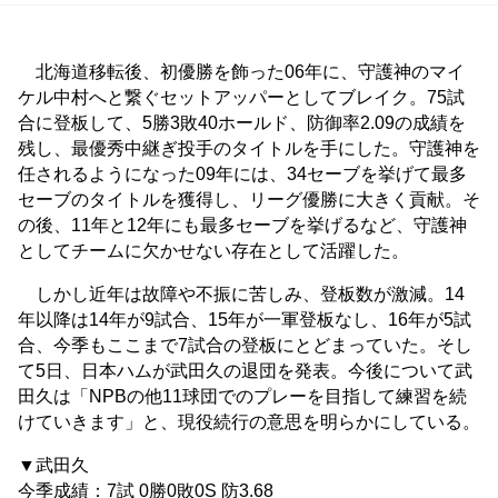
北海道移転後、初優勝を飾った06年に、守護神のマイ
ケル中村へと繋ぐセットアッパーとしてブレイク。75試
合に登板して、5勝3敗40ホールド、防御率2.09の成績を
残し、最優秀中継ぎ投手のタイトルを手にした。守護神を
任されるようになった09年には、34セーブを挙げて最多
セーブのタイトルを獲得し、リーグ優勝に大きく貢献。そ
の後、11年と12年にも最多セーブを挙げるなど、守護神
としてチームに欠かせない存在として活躍した。
しかし近年は故障や不振に苦しみ、登板数が激減。14
年以降は14年が9試合、15年が一軍登板なし、16年が5試
合、今季もここまで7試合の登板にとどまっていた。そし
て5日、日本ハムが武田久の退団を発表。今後について武
田久は「NPBの他11球団でのプレーを目指して練習を続
けていきます」と、現役続行の意思を明らかにしている。
▼武田久
今季成績：7試 0勝0敗0S 防3.68