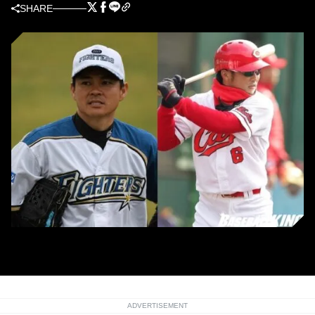
SHARE
日本ハムを退団した武田久（左）、広島を退団した梵英心（右）
ADVERTISEMENT