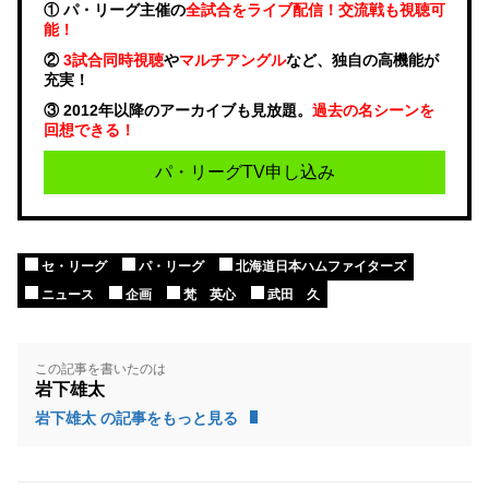
① パ・リーグ主催の
全試合をライブ配信！交流戦も視聴可
能！
②
3試合同時視聴
や
マルチアングル
など、独自の高機能が
充実！
③ 2012年以降のアーカイブも見放題。
過去の名シーンを
回想できる！
パ・リーグTV申し込み
セ・リーグ
パ・リーグ
北海道日本ハムファイターズ
ニュース
企画
梵 英心
武田 久
この記事を書いたのは
岩下雄太
岩下雄太 の記事をもっと見る