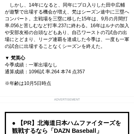
しかし、14年になると、同年にプロ入りした田中広輔
が遊撃で出場する機会が増え、梵はシーズン途中に三塁へ
コンバート。主戦場を三塁に移した15年は、9月の月間打
率.056と苦しむなど打率.237に終わる。16年はルナの加入
や安部友裕の台頭などもあり、自己ワーストの7試合の出
場にとどまり、リーグ連覇を達成した今季は、一度も一軍
の試合に出場することなくシーズンを終えた。
▼ 梵英心
今季成績：一軍出場なし
通算成績：1096試 率.264 本74 点357
※年齢は10月5日時点
ADVERTISEMENT
【PR】北海道日本ハムファイターズを
観戦するなら「DAZN Baseball」