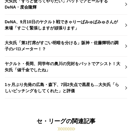
大矢氏「ずっと使ってやりたい」バットでアピールする
DeNA・度会隆輝
DeNA、9月10日のヤクルト戦できゃりーぱみゅぱみゅさんが
来場「すごく緊張しますが頑張ります」
大矢氏「第1打席がすごい明暗を分ける」阪神・佐藤輝明の調
子のバロメーター！？
ヤクルト・長岡、同学年の奥川の完封をバットでアシスト！大
矢氏「値千金でしたね」
1ヶ月ぶり先発の広島・森下、7回2失点で黒星も…大矢氏「ら
しいピッチングをしてくれた」と評価
セ・リーグの関連記事