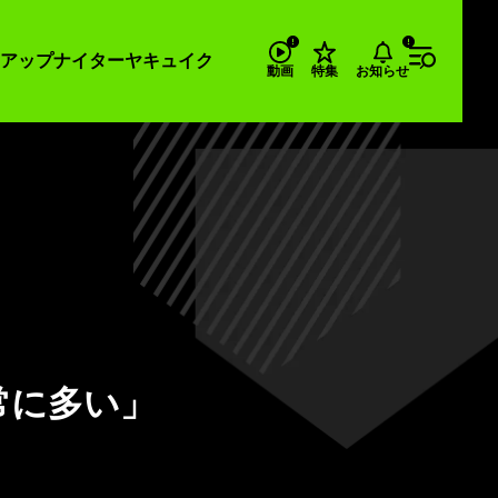
アップナイター
ヤキュイク
お知らせ
動画
特集
常に多い」