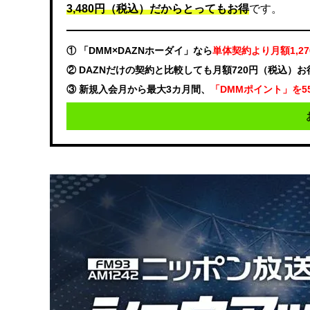
3,480円（税込）だからとってもお得
です。
① 「DMM×DAZNホーダイ」なら
単体契約より月額1,2
② DAZNだけの契約と比較しても月額720円（税込）
③ 新規入会月から最大3カ月間、
「DMMポイント」を5