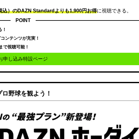
込）のDAZN Standard​よりも1,900円お得
に視聴できる。
POINT
る！
どコンテンツが充実！
まで視聴可能！
お申し込み特設ページ
でプロ野球を観よう！