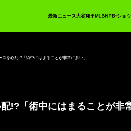
最新ニュース
大谷翔平
MLB
NPB
ショウ
ーロを心配!?「術中にはまることが非常に多い」
配!?「術中にはまることが非