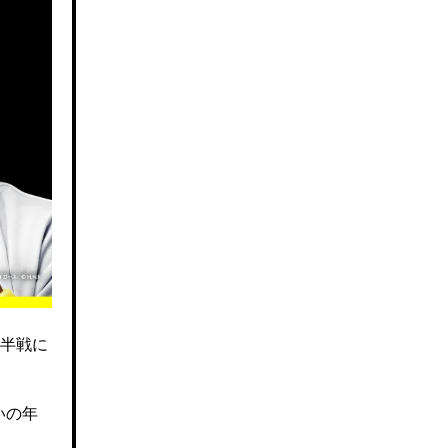
半戦に
いの年