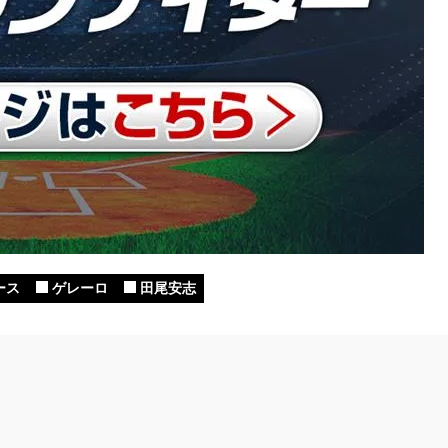
ース
ゲレーロ
田尾安志