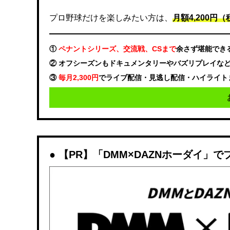
プロ野球だけを楽しみたい方は、
月額4,200円（税
①
ペナントシリーズ、交流戦、CSまで
余さず堪能でき
② オフシーズンもドキュメンタリーやバズリプレイな
③
毎月2,300円
でライブ配信・見逃し配信・ハイライト
【PR】「DMM×DAZNホーダイ」