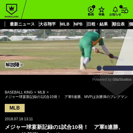
もっと見る
arrow_forward_ios
お知らせ
動画
特集
最新ニュース
大谷翔平
MLB
NPB
日程・結果
順位表
Powered by 
GliaStudios
Mute
BASEBALL KING
MLB
メジャー球宴新記録の1試合10発！ ア軍6連勝、MVPは決勝弾のブレグマン
MLB
2018.07.18 13:11
メジャー球宴新記録の1試合10発！ ア軍6連勝、