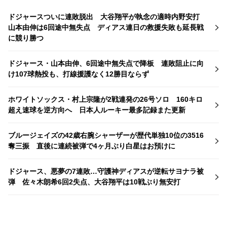
ドジャースついに連敗脱出 大谷翔平が執念の適時内野安打
山本由伸は6回途中無失点 ディアス連日の救援失敗も延長戦
に競り勝つ
ドジャース・山本由伸、6回途中無失点で降板 連敗阻止に向
け107球熱投も、打線援護なく12勝目ならず
ホワイトソックス・村上宗隆が2戦連発の26号ソロ 160キロ
超え速球を逆方向へ 日本人ルーキー最多記録また更新
ブルージェイズの42歳右腕シャーザーが歴代単独10位の3516
奪三振 直後に連続被弾で4ヶ月ぶり白星はお預けに
ドジャース、悪夢の7連敗…守護神ディアスが逆転サヨナラ被
弾 佐々木朗希6回2失点、大谷翔平は10戦ぶり無安打