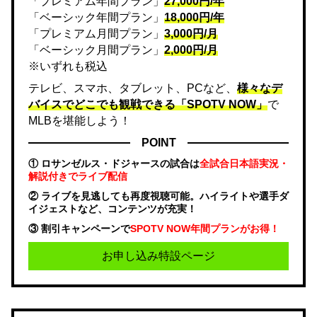
「プレミアム年間プラン」
27,000円/年
「ベーシック年間プラン」
18,000円/年
「プレミアム月間プラン」
3,000円/月
「ベーシック月間プラン」
2,000円/月
※いずれも税込
テレビ、スマホ、タブレット、PCなど、
様々なデ
バイスでどこでも観戦できる「SPOTV NOW」
で
MLBを堪能しよう！
POINT
① ロサンゼルス・ドジャースの試合は
全試合日本語実況・
解説付きでライブ配信
② ライブを見逃しても再度視聴可能。ハイライトや選手ダ
イジェストなど、コンテンツが充実！
③ 割引キャンペーンで
SPOTV NOW年間プランがお得！
お申し込み特設ページ