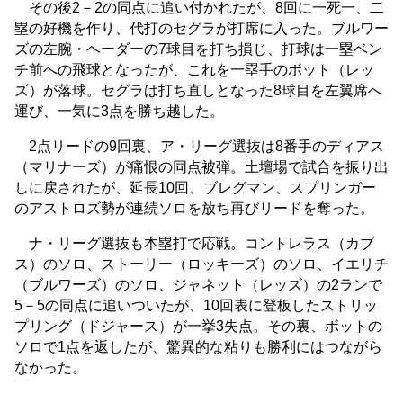
その後2－2の同点に追い付かれたが、8回に一死一、二
塁の好機を作り、代打のセグラが打席に入った。ブルワー
ズの左腕・ヘーダーの7球目を打ち損じ、打球は一塁ベン
チ前への飛球となったが、これを一塁手のボット（レッ
ズ）が落球。セグラは打ち直しとなった8球目を左翼席へ
運び、一気に3点を勝ち越した。
2点リードの9回裏、ア・リーグ選抜は8番手のディアス
（マリナーズ）が痛恨の同点被弾。土壇場で試合を振り出
しに戻されたが、延長10回、ブレグマン、スプリンガー
のアストロズ勢が連続ソロを放ち再びリードを奪った。
ナ・リーグ選抜も本塁打で応戦。コントレラス（カブ
ス）のソロ、ストーリー（ロッキーズ）のソロ、イエリチ
（ブルワーズ）のソロ、ジャネット（レッズ）の2ランで
5－5の同点に追いついたが、10回表に登板したストリッ
プリング（ドジャース）が一挙3失点。その裏、ボットの
ソロで1点を返したが、驚異的な粘りも勝利にはつながら
なかった。