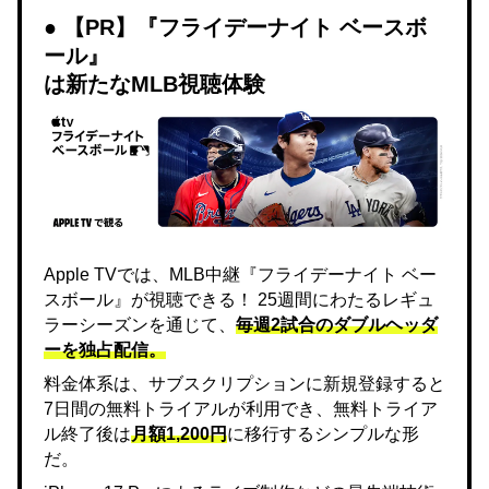
【PR】『フライデーナイト ベースボ
ール』
は新たなMLB視聴体験
Apple TVでは、MLB中継『フライデーナイト ベー
スボール』が視聴できる！ 25週間にわたるレギュ
ラーシーズンを通じて、
毎週2試合のダブルヘッダ
ーを独占配信。
料金体系は、サブスクリプションに新規登録すると
7日間の無料トライアルが利用でき、無料トライア
ル終了後は
月額1,200円
に移行するシンプルな形
だ。