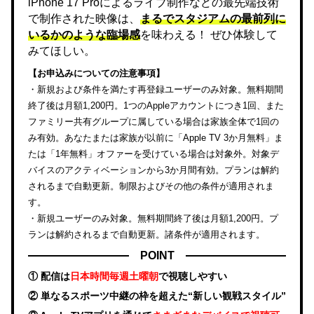
iPhone 17 Proによるライブ制作などの最先端技術
で制作された映像は、
まるでスタジアムの最前列に
いるかのような臨場感
を味わえる！ ぜひ体験して
みてほしい。
【お申込みについての注意事項】
・新規および条件を満たす再登録ユーザーのみ対象。無料期間
終了後は月額1,200円。1つのAppleアカウントにつき1回、また
ファミリー共有グループに属している場合は家族全体で1回の
み有効。あなたまたは家族が以前に「Apple TV 3か月無料」ま
たは「1年無料」オファーを受けている場合は対象外。対象デ
バイスのアクティベーションから3か月間有効。プランは解約
されるまで自動更新。制限およびその他の条件が適用されま
す。
・新規ユーザーのみ対象。無料期間終了後は月額1,200円。プ
ランは解約されるまで自動更新。諸条件が適用されます。
POINT
① 配信は
日本時間毎週土曜朝
で視聴しやすい
② 単なるスポーツ中継の枠を超えた“新しい観戦スタイル”