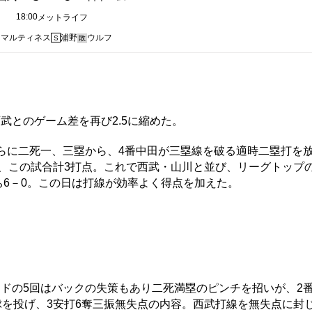
18:00
メットライフ
マルティネス
浦野
ウルフ
S
敗
とのゲーム差を再び2.5に縮めた。
らに二死一、三塁から、4番中田が三塁線を破る適時二塁打を放
び、この試合計3打点。これで西武・山川と並び、リーグトップの
ち6－0。この日は打線が効率よく得点を加えた。
ドの5回はバックの失策もあり二死満塁のピンチを招いが、2
球を投げ、3安打6奪三振無失点の内容。西武打線を無失点に封じ