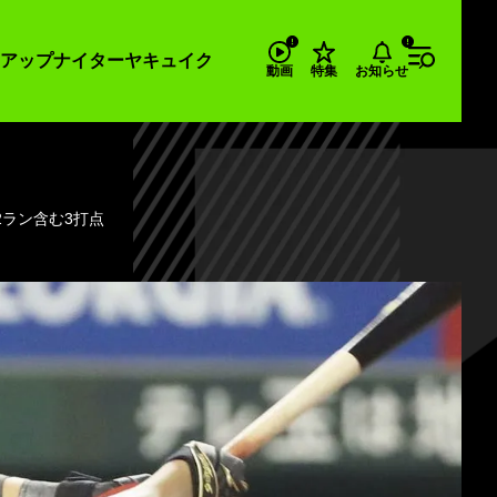
アップナイター
ヤキュイク
お知らせ
動画
特集
2ラン含む3打点