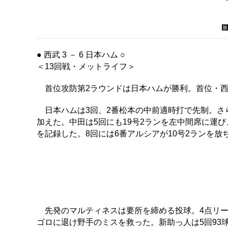
勝
● 西武 3 － 6 日本ハム ○
＜13回戦・メットライフ＞
首位攻防第2ラウンドは日本ハムが勝利。首位・西武
日本ハムは3回、2番松本の中前適時打で先制。さ
加えた。中田は5回にも19号2ランを左中間席に運
を記録した。8回には6番アルシアが10号2ランを放
先発のマルティネスは要所を締める投球。4点リー
ゴロに退け野手のミスを救った。新助っ人は5回93