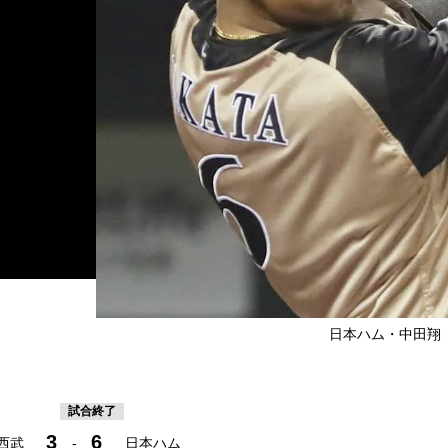
日本ハム・中田翔（C）
試合終了
3
6
西武
-
日本ハム