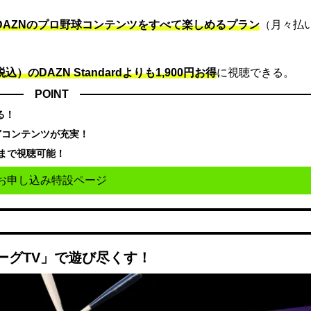
でDAZNのプロ野球コンテンツをすべて楽しめるプラン
（月々払
込）のDAZN Standard​よりも1,900円お得
に視聴できる。
POINT
る！
どコンテンツが充実！
まで視聴可能！
お申し込み特設ページ
ーグTV」で遊び尽くす！