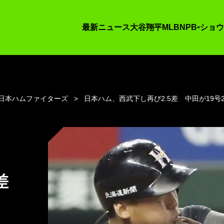
最新ニュース
大谷翔平
MLB
NPB
ショウ
日本ハムファイターズ
日本ハム、西武下し再び2.5差 中田が19号
5差