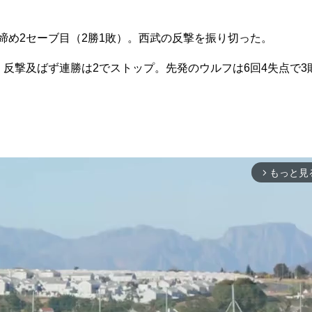
締め2セーブ目（2勝1敗）。西武の反撃を振り切った。
、反撃及ばず連勝は2でストップ。先発のウルフは6回4失点で3
もっと見
arrow_forward_ios