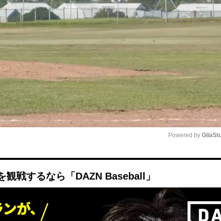
Powered by 
GliaSt
Mute
するなら「DAZN Baseball」