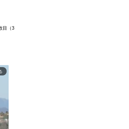
敗目（3
る