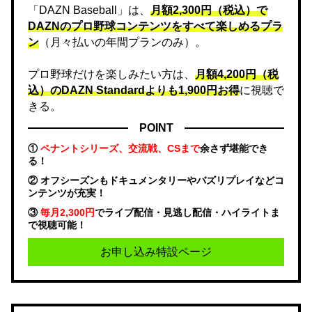
「DAZN Baseball」は、
月額2,300円（税込）で
DAZNのプロ野球コンテンツをすべて楽しめるプラ
ン
（月々払いの年間プランのみ）。
プロ野球だけを楽しみたい方は、
月額4,200円（税
込）のDAZN Standard​よりも1,900円お得
に視聴で
きる。
POINT
①
ペナントシリーズ、交流戦、CSまで
余さず堪能でき
る！
② オフシーズンもドキュメンタリーやバズリプレイなどコ
ンテンツが充実！
③
毎月2,300円
でライブ配信・見逃し配信・ハイライトま
で視聴可能！
お申し込み特設ページ