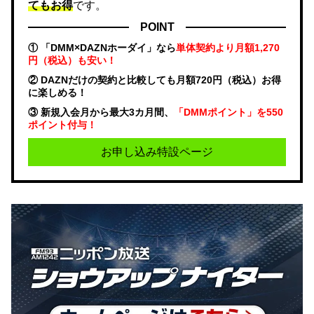
てもお得
です。
POINT
① 「DMM×DAZNホーダイ」なら
単体契約より月額1,270
円（税込）も安い！
② DAZNだけの契約と比較しても月額720円（税込）お得
に楽しめる！
③ 新規入会月から最大3カ月間、
「DMMポイント」を550
ポイント付与！
お申し込み特設ページ