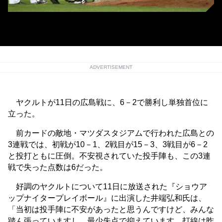
首位に浮上したヤクルト（C）KYODO NEWS IMAGES
ADVERTISEMENT
ヤクルトが11日の広島戦に、6－2で勝利し単独首位に
立った。
前カードの敵地・マツダスタジアムで行われた広島との
3連戦では、初戦が10－1、2戦目が15－3、3戦目が6－2
と投打ともに圧倒。不安視されていた投手陣も、この3連
戦で失った点数は6だった。
好調のヤクルトについて11日に放送された『ショウア
ップナイタープレイボール』に出演した井端弘和氏は、
「当初は投手陣に不安があったと思うんですけど、みんな
踏ん張っていますし、最少失点で抑えています。打線は昨