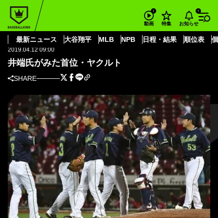
BASEBALL KING
東京ヤクルトスワローズ
井端氏がみた首位・ヤクルト
お知らせ
動画
特集
東京ヤクルトスワローズ
最新ニュース
大谷翔平
MLB
NPB
日程・結果
順位表
2019.04.12 09:00
井端氏がみた首位・ヤクルト
SHARE