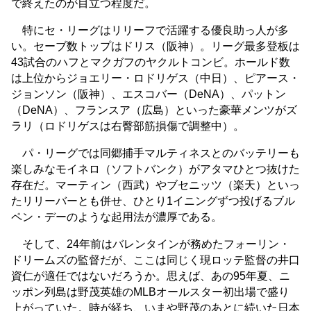
で終えたのが目立つ程度だ。
特にセ・リーグはリリーフで活躍する優良助っ人が多
い。セーブ数トップはドリス（阪神）。リーグ最多登板は
43試合のハフとマクガフのヤクルトコンビ。ホールド数
は上位からジョエリー・ロドリゲス（中日）、ピアース・
ジョンソン（阪神）、エスコバー（DeNA）、パットン
（DeNA）、フランスア（広島）といった豪華メンツがズ
ラリ（ロドリゲスは右臀部筋損傷で調整中）。
パ・リーグでは同郷捕手マルティネスとのバッテリーも
楽しみなモイネロ（ソフトバンク）がアタマひとつ抜けた
存在だ。マーティン（西武）やブセニッツ（楽天）といっ
たリリーバーとも併せ、ひとり1イニングずつ投げるブル
ペン・デーのような起用法が濃厚である。
そして、24年前はバレンタインが務めたフォーリン・
ドリームズの監督だが、ここは同じく現ロッテ監督の井口
資仁が適任ではないだろうか。思えば、あの95年夏、ニ
ッポン列島は野茂英雄のMLBオールスター初出場で盛り
上がっていた。時が経ち、いまや野茂のあとに続いた日本