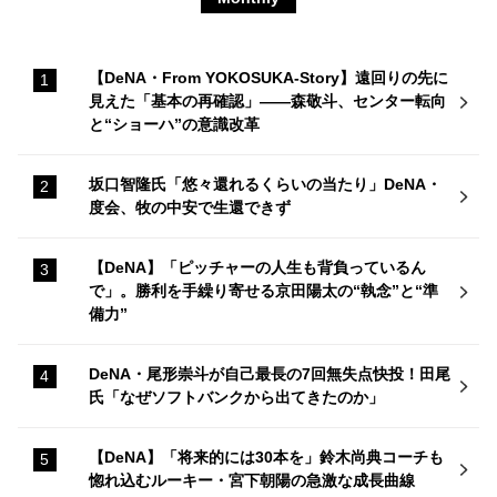
【DeNA・From YOKOSUKA-Story】遠回りの先に
見えた「基本の再確認」——森敬斗、センター転向
と“ショーハ”の意識改革
坂口智隆氏「悠々還れるくらいの当たり」DeNA・
度会、牧の中安で生還できず
【DeNA】「ピッチャーの人生も背負っているん
で」。勝利を手繰り寄せる京田陽太の“執念”と“準
備力”
DeNA・尾形崇斗が自己最長の7回無失点快投！田尾
氏「なぜソフトバンクから出てきたのか」
【DeNA】「将来的には30本を」鈴木尚典コーチも
惚れ込むルーキー・宮下朝陽の急激な成長曲線