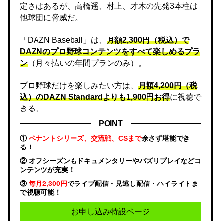
定さはあるが、高橋遥、村上、才木の先発3本柱は
他球団に脅威だ。
「DAZN Baseball」は、
月額2,300円（税込）で
DAZNのプロ野球コンテンツをすべて楽しめるプラ
ン
（月々払いの年間プランのみ）。
プロ野球だけを楽しみたい方は、
月額4,200円（税
込）のDAZN Standard​よりも1,900円お得
に視聴で
きる。
POINT
①
ペナントシリーズ、交流戦、CSまで
余さず堪能でき
る！
② オフシーズンもドキュメンタリーやバズリプレイなどコ
ンテンツが充実！
③
毎月2,300円
でライブ配信・見逃し配信・ハイライトま
で視聴可能！
お申し込み特設ページ