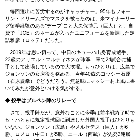
毎回選出に苦労するのがキャッチャー。95年もフォー
リン・ドリームズでマスクを被ったのは、米マイナーリー
グ留学経験のある“デーブ”こと大久保博元（巨人）と、自
費で「JOE」のネームが入ったユニフォームを新調した定
詰雅彦（ロッテ）だった。
2019年は思い切って、中日のキューバ出身育成選手、
23歳のアリエル・マルティネスが昨季二軍で24試合に捕
手として出場しているので大抜擢。もうひとりは、広島で
ジョンソンの女房役を務める、今年40歳のヨッシー石原
（石原慶幸）でどうだろう。無意味にマッシー村上風に書
いてみたが意外といける気がする。
◆ 投手はブルペン陣のリレーで
さて、投手陣だが、意外なことに今季は前半戦終了時で
セ・パともに規定投球回に到達した外国人投手はひとりも
いない。ジョンソン（広島）やメルセデス（巨人）が6
勝、ロメロ（中日）が5勝、ニール（西武）が先発3連勝