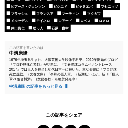
ピアース・ジョンソン
ビシエド
ビヤヌエバ
ブセニッツ
ブラッシュ
フランスア
マーティン
マクガフ
メルセデス
モイネロ
レアード
ロペス
ロメロ
井口資仁
助っ人
石原 慶幸
この記事を書いたのは
中溝康隆
1979年埼玉県生まれ。大阪芸術大学映像学科卒。2010年開始のブログ
『プロ野球死亡遊戯』が話題に。『文春野球コラムペナントレース
2017』では巨人を担当し初代日本一に輝いた。主な著書に『プロ野球
死亡遊戯』（文春文庫）『令和の巨人軍』（新潮社）ほか。新刊『巨人
軍vs.落合博満』（文藝春秋）も絶賛発売中！
中溝康隆 の記事をもっと見る
この記事をシェア