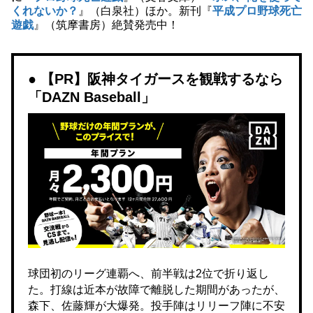
くれないか？
』（白泉社）ほか。新刊『
平成プロ野球死亡
遊戯
』（筑摩書房）絶賛発売中！
【PR】阪神タイガースを観戦するなら
「DAZN Baseball」
球団初のリーグ連覇へ、前半戦は2位で折り返し
た。打線は近本が故障で離脱した期間があったが、
森下、佐藤輝が大爆発。投手陣はリリーフ陣に不安