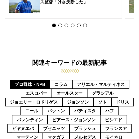
ス監督「けさ決断した」
関連キーワードの最新記事
プロ野球・NPB
コラム
アリエル・マルティネス
エスコバー
オールスター
グラシアル
ジョエリー・ロドリゲス
ジョンソン
ソト
ドリス
ニール
パットン
バティスタ
ハフ
バレンティン
ピアース・ジョンソン
ビシエド
ビヤヌエバ
ブセニッツ
ブラッシュ
フランスア
マーティン
マクガフ
メルセデス
モイネロ