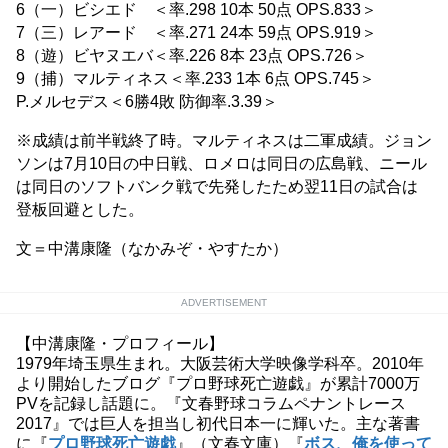
6（一）ビシエド ＜率.298 10本 50点 OPS.833＞
7（三）レアード ＜率.271 24本 59点 OPS.919＞
8（遊）ビヤヌエバ＜率.226 8本 23点 OPS.726＞
9（捕）マルティネス＜率.233 1本 6点 OPS.745＞
P.メルセデス＜6勝4敗 防御率.3.39＞
※成績は前半戦終了時。マルティネスは二軍成績。ジョン
ソンは7月10日の中日戦、ロメロは同日の広島戦、ニール
は同日のソフトバンク戦で先発したため翌11日の試合は
登板回避とした。
文＝中溝康隆（なかみぞ・やすたか）
ADVERTISEMENT
【中溝康隆・プロフィール】
1979年埼玉県生まれ。大阪芸術大学映像学科卒。2010年
より開始したブログ『プロ野球死亡遊戯』が累計7000万
PVを記録し話題に。『文春野球コラムペナントレース
2017』では巨人を担当し初代日本一に輝いた。主な著書
に『
プロ野球死亡遊戯
』（文春文庫）『
ボス、俺を使って