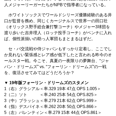
人メジャーリーガーたちがNPBで指導者になっている。
ホワイトソックスでワールドシリーズ優勝経験のある井
口が監督を務め、同じくカージナルスで世界一の田口壮
（オリックス野手総合兼打撃コーチ）やメジャー3球団を
渡り歩いた吉井理人（ロッテ投手コーチ）がベンチに入れ
ば、個性派揃いの助っ人軍団もまとまるはずだ。
セ・パ交流戦や侍ジャパンもすっかり定着し、ここでし
か見れない緊張感とレア感が低下したと言われる昨今のオ
ールスター戦。今こそ、真夏の一夜限りの夢舞台、“ジャ
パン・ドリームズ” vs. “フォーリン・ドリームズ”の一戦
を、復活させてみてはどうだろうか？
▼ 19年版フォーリン・ドリームズのスタメン
1（右）グラシアル＜率.329 19本 47点 OPS 1.005＞
2（二）ソト ＜率.240 25本 54点 OPS.825＞
3（中）ブラッシュ＜率.279 21本 62点 OPS.999＞
4（指）デスパイネ＜率.262 20本 50点 OPS.866＞
5（左）バレンティン＜率.279 15本 44点 OPS.861＞