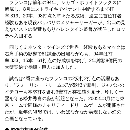
フランコは前年の94年、シカゴ・ホワイトソックスに
所属し、8月にストライキでペナント中断するまで打
率.319、20本、98打点と堂々たる成績。過去に首位打者
経験もある現役バリバリのメジャーリーガーが、出口の見
えないストの影響もありバレンタイン監督が就任したロッ
テへ入団する。
同じくミネソタ・ツインズで世界一経験もあるマックは
右肩手術の影響で81試合の出場ながらも、94年は打
率.333、15本、61打点の好成績を挙げ、2年総額8億円の
大型契約で長嶋・巨人に加入した。
試合は4番に座ったフランコの2安打2打点の活躍もあ
り、“フォーリン・ドリームズ”が5対3で勝利。ジャパンの
イチローも本塁打を含む3安打と存在感を見せ、珍しく一
塁を守る松井秀喜の姿が話題となった。2005年3月にも東
京ドームで同様のチャリティードリームゲームが開催され
たが、近年のNPBでは、いわばなかなか実現しない幻の
企画となっている。
◆ 超強力打線が完成