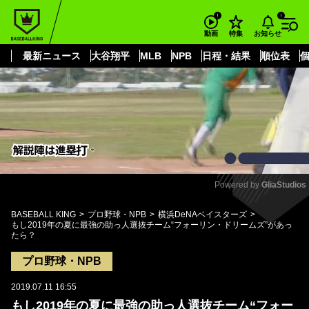
もっと見る
arrow_forward_ios
お知らせ
動画
特集
最新ニュース
大谷翔平
MLB
NPB
日程・結果
順位表
Powered by 
GliaStudios
Mute
BASEBALL KING
プロ野球・NPB
横浜DeNAベイスターズ
もし2019年の夏に最強の助っ人選抜チーム“フォーリン・ドリームズ”があっ
たら？
プロ野球・NPB
2019.07.11 16:55
もし2019年の夏に最強の助っ人選抜チーム“フォー