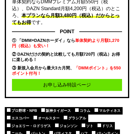
単体契約ならDMMプレミアム月額550円（税
込）、DAZN Standard月額4,200円（税込）のとこ
ろ、
本プランなら月額3,480円（税込）だからとっ
てもお得
です。
POINT
① 「DMM×DAZNホーダイ」なら
単体契約より月額1,270
円（税込）も安い！
② DAZNだけの契約と比較しても月額720円（税込）お得
に楽しめる！
③ 新規入会月から最大3カ月間、
「DMMポイント」を550
ポイント付与！
お申し込み特設ページ
プロ野球・NPB
阪神タイガース
コラム
マルティネス
エスコバー
オールスター
グラシアル
ジョエリー・ロドリゲス
ジョンソン
ソト
ドリス
ニール
パットン
バティスタ
ハフ
バレンティン