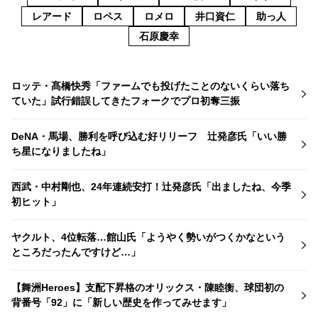
レアード
ロペス
ロメロ
井口資仁
助っ人
石原慶幸
ロッテ・髙橋快秀「ファームでも投げたことのないくらい落ち
ていた」試行錯誤してきたフォークでプロ初奪三振
DeNA・馬場、勝利を呼び込む好リリーフ 辻発彦氏「いい勝
ち星になりましたね」
西武・中村剛也、24年連続安打！辻発彦氏「出ましたね、今季
初ヒット」
ヤクルト、4位転落…館山氏「ようやく勢いがつくかなという
ところだったんですけど…」
【舞洲Heroes】支配下昇格のオリックス・陳睦衡、球団初の
背番号「92」に「新しい歴史を作ってみせます」