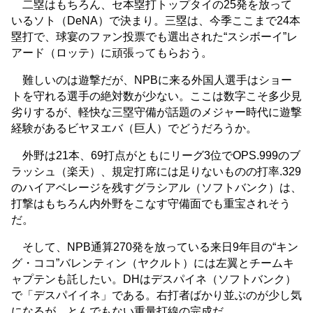
二塁はもちろん、セ本塁打トップタイの25発を放って
いるソト（DeNA）で決まり。三塁は、今季ここまで24本
塁打で、球宴のファン投票でも選出された“スシボーイ”レ
アード（ロッテ）に頑張ってもらおう。
難しいのは遊撃だが、NPBに来る外国人選手はショー
トを守れる選手の絶対数が少ない。ここは数字こそ多少見
劣りするが、軽快な三塁守備が話題のメジャー時代に遊撃
経験があるビヤヌエバ（巨人）でどうだろうか。
外野は21本、69打点がともにリーグ3位でOPS.999のブ
ラッシュ（楽天）、規定打席には足りないものの打率.329
のハイアベレージを残すグラシアル（ソフトバンク）は、
打撃はもちろん内外野をこなす守備面でも重宝されそう
だ。
そして、NPB通算270発を放っている来日9年目の“キン
グ・ココ”バレンティン（ヤクルト）には左翼とチームキ
ャプテンも託したい。DHはデスパイネ（ソフトバンク）
で「デスパイイネ」である。右打者ばかり並ぶのが少し気
になるが、とんでもない重量打線の完成だ。