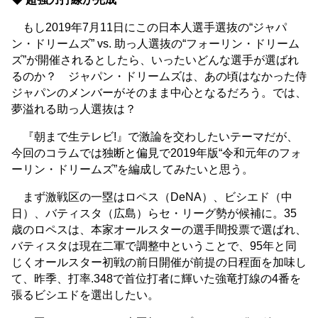
もし2019年7月11日にこの日本人選手選抜の“ジャパ
ン・ドリームズ” vs. 助っ人選抜の“フォーリン・ドリーム
ズ”が開催されるとしたら、いったいどんな選手が選ばれ
るのか？ ジャパン・ドリームズは、あの頃はなかった侍
ジャパンのメンバーがそのまま中心となるだろう。では、
夢溢れる助っ人選抜は？
『朝まで生テレビ!』で激論を交わしたいテーマだが、
今回のコラムでは独断と偏見で2019年版“令和元年のフォ
ーリン・ドリームズ”を編成してみたいと思う。
まず激戦区の一塁はロペス（DeNA）、ビシエド（中
日）、バティスタ（広島）らセ・リーグ勢が候補に。35
歳のロペスは、本家オールスターの選手間投票で選ばれ、
バティスタは現在二軍で調整中ということで、95年と同
じくオールスター初戦の前日開催が前提の日程面を加味し
て、昨季、打率.348で首位打者に輝いた強竜打線の4番を
張るビシエドを選出したい。