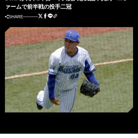
ァームで前半戦の投手二冠
SHARE
DeNAの中川虎大投手 [写真＝萩原孝弘]