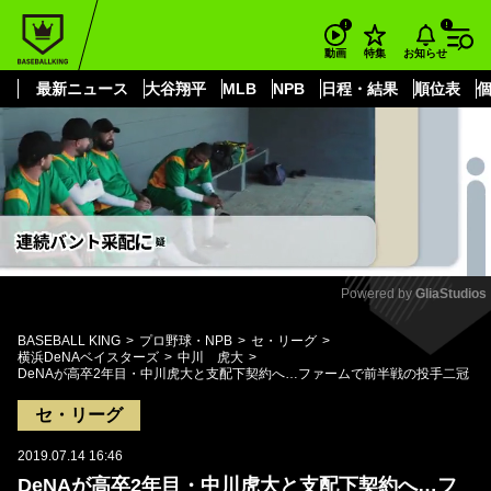
もっと見る
arrow_forward_ios
お知らせ
動画
特集
最新ニュース
大谷翔平
MLB
NPB
日程・結果
順位表
Powered by 
GliaStudios
Mute
BASEBALL KING
プロ野球・NPB
セ・リーグ
横浜DeNAベイスターズ
中川 虎大
DeNAが高卒2年目・中川虎大と支配下契約へ…ファームで前半戦の投手二冠
セ・リーグ
2019.07.14 16:46
DeNAが高卒2年目・中川虎大と支配下契約へ…フ