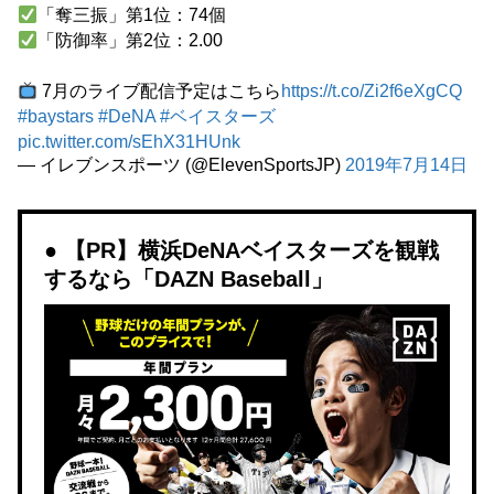
「奪三振」第1位：74個
「防御率」第2位：2.00
7月のライブ配信予定はこちら
https://t.co/Zi2f6eXgCQ
#baystars
#DeNA
#ベイスターズ
pic.twitter.com/sEhX31HUnk
— イレブンスポーツ (@ElevenSportsJP)
2019年7月14日
【PR】横浜DeNAベイスターズを観戦
するなら「DAZN Baseball」