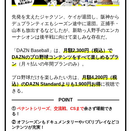
先発を支えたジャクソン、ケイが退団し、阪神から
デュプランティエもシーズン途中に退団。正捕手・
山本も放出するなどしたが、新助っ人野手のエンカ
ーナシオンは後半戦に向けて楽しみな存在だ。
「DAZN Baseball」は、
月額2,300円（税込）で
DAZNのプロ野球コンテンツをすべて楽しめるプラ
ン
（月々払いの年間プランのみ）。
プロ野球だけを楽しみたい方は、
月額4,200円（税
込）のDAZN Standard​よりも1,900円お得
に視聴で
きる。
POINT
①
ペナントシリーズ、交流戦、CSまで
余さず堪能でき
る！
② オフシーズンもドキュメンタリーやバズリプレイなどコ
ンテンツが充実！