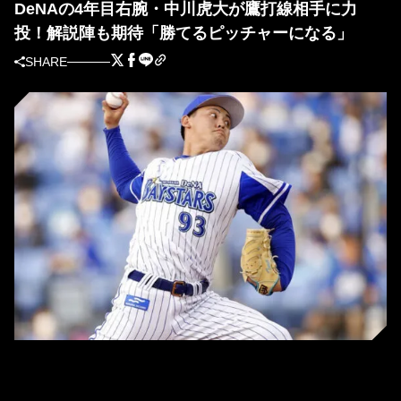
DeNAの4年目右腕・中川虎大が鷹打線相手に力
投！解説陣も期待「勝てるピッチャーになる」
SHARE
DeNAの中川虎大 (C) Kyodo News