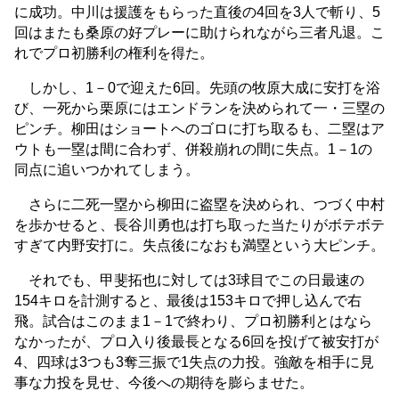
に成功。中川は援護をもらった直後の4回を3人で斬り、5
回はまたも桑原の好プレーに助けられながら三者凡退。こ
れでプロ初勝利の権利を得た。
しかし、1－0で迎えた6回。先頭の牧原大成に安打を浴
び、一死から栗原にはエンドランを決められて一・三塁の
ピンチ。柳田はショートへのゴロに打ち取るも、二塁はア
ウトも一塁は間に合わず、併殺崩れの間に失点。1－1の
同点に追いつかれてしまう。
さらに二死一塁から柳田に盗塁を決められ、つづく中村
を歩かせると、長谷川勇也は打ち取った当たりがボテボテ
すぎて内野安打に。失点後になおも満塁という大ピンチ。
それでも、甲斐拓也に対しては3球目でこの日最速の
154キロを計測すると、最後は153キロで押し込んで右
飛。試合はこのまま1－1で終わり、プロ初勝利とはなら
なかったが、プロ入り後最長となる6回を投げて被安打が
4、四球は3つも3奪三振で1失点の力投。強敵を相手に見
事な力投を見せ、今後への期待を膨らませた。