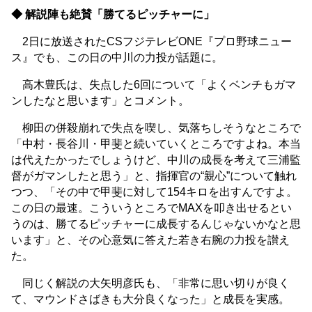
◆ 解説陣も絶賛「勝てるピッチャーに」
2日に放送されたCSフジテレビONE『プロ野球ニュー
ス』でも、この日の中川の力投が話題に。
高木豊氏は、失点した6回について「よくベンチもガマ
ンしたなと思います」とコメント。
柳田の併殺崩れで失点を喫し、気落ちしそうなところで
「中村・長谷川・甲斐と続いていくところですよね。本当
は代えたかったでしょうけど、中川の成長を考えて三浦監
督がガマンしたと思う」と、指揮官の“親心”について触れ
つつ、「その中で甲斐に対して154キロを出すんですよ。
この日の最速。こういうところでMAXを叩き出せるとい
うのは、勝てるピッチャーに成長するんじゃないかなと思
います」と、その心意気に答えた若き右腕の力投を讃え
た。
同じく解説の大矢明彦氏も、「非常に思い切りが良く
て、マウンドさばきも大分良くなった」と成長を実感。