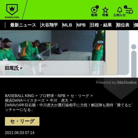
もっと見る
arrow_forward_ios
お知らせ
動画
特集
最新ニュース
大谷翔平
MLB
NPB
日程・結果
順位表
Powered by 
GliaStudios
Mute
BASEBALL KING
プロ野球・NPB
セ・リーグ
横浜DeNAベイスターズ
中川 虎大
DeNAの4年目右腕・中川虎大が鷹打線相手に力投！解説陣も期待「勝てるピ
ッチャーになる」
セ・リーグ
2021.06.03 07:14