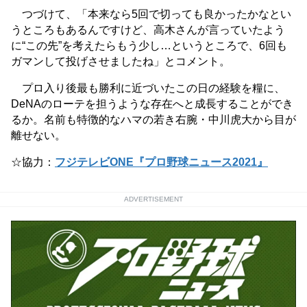
つづけて、「本来なら5回で切っても良かったかなとい
うところもあるんですけど、高木さんが言っていたよう
に“この先”を考えたらもう少し…というところで、6回も
ガマンして投げさせましたね」とコメント。
プロ入り後最も勝利に近づいたこの日の経験を糧に、
DeNAのローテを担うような存在へと成長することができ
るか。名前も特徴的なハマの若き右腕・中川虎大から目が
離せない。
☆協力：
フジテレビONE『プロ野球ニュース2021』
ADVERTISEMENT