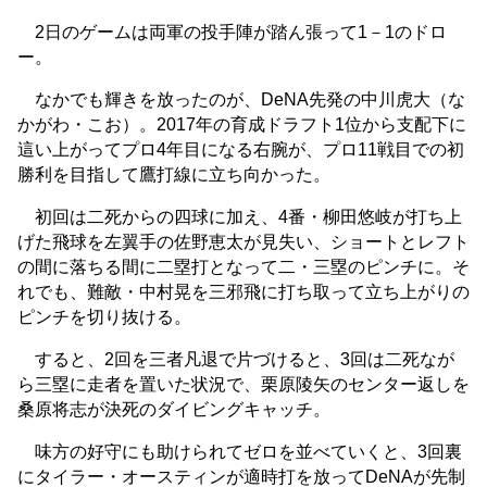
2日のゲームは両軍の投手陣が踏ん張って1－1のドロ
ー。
なかでも輝きを放ったのが、DeNA先発の中川虎大（な
かがわ・こお）。2017年の育成ドラフト1位から支配下に
這い上がってプロ4年目になる右腕が、プロ11戦目での初
勝利を目指して鷹打線に立ち向かった。
初回は二死からの四球に加え、4番・柳田悠岐が打ち上
げた飛球を左翼手の佐野恵太が見失い、ショートとレフト
の間に落ちる間に二塁打となって二・三塁のピンチに。そ
れでも、難敵・中村晃を三邪飛に打ち取って立ち上がりの
ピンチを切り抜ける。
すると、2回を三者凡退で片づけると、3回は二死なが
ら三塁に走者を置いた状況で、栗原陵矢のセンター返しを
桑原将志が決死のダイビングキャッチ。
味方の好守にも助けられてゼロを並べていくと、3回裏
にタイラー・オースティンが適時打を放ってDeNAが先制