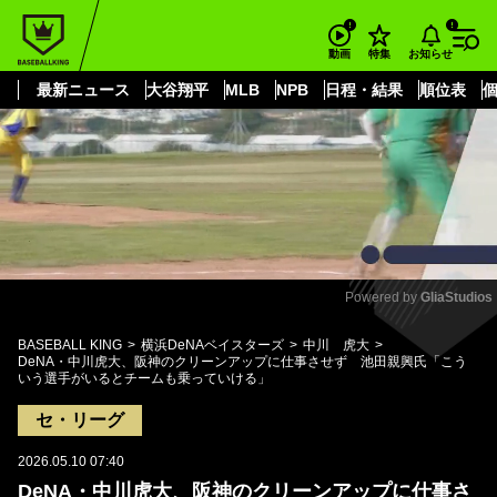
もっと見る
arrow_forward_ios
お知らせ
動画
特集
最新ニュース
大谷翔平
MLB
NPB
日程・結果
順位表
Powered by 
GliaStudios
Mute
BASEBALL KING
横浜DeNAベイスターズ
中川 虎大
DeNA・中川虎大、阪神のクリーンアップに仕事させず 池田親興氏「こう
いう選手がいるとチームも乗っていける」
セ・リーグ
2026.05.10 07:40
DeNA・中川虎大、阪神のクリーンアップに仕事さ