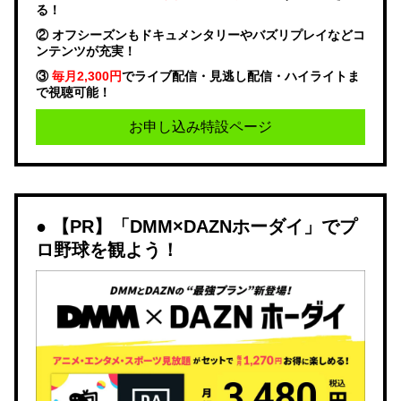
る！
② オフシーズンもドキュメンタリーやバズリプレイなどコ
ンテンツが充実！
③
毎月2,300円
でライブ配信・見逃し配信・ハイライトま
で視聴可能！
お申し込み特設ページ
【PR】「DMM×DAZNホーダイ」でプ
ロ野球を観よう！