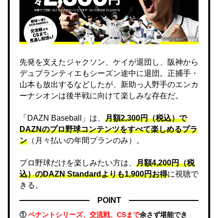
先発を支えたジャクソン、ケイが退団し、阪神から
デュプランティエもシーズン途中に退団。正捕手・
山本も放出するなどしたが、新助っ人野手のエンカ
ーナシオンは後半戦に向けて楽しみな存在だ。
「DAZN Baseball」は、
月額2,300円（税込）で
DAZNのプロ野球コンテンツをすべて楽しめるプラ
ン
（月々払いの年間プランのみ）。
プロ野球だけを楽しみたい方は、
月額4,200円（税
込）のDAZN Standard​よりも1,900円お得
に視聴で
きる。
POINT
①
ペナントシリーズ、交流戦、CSまで
余さず堪能でき