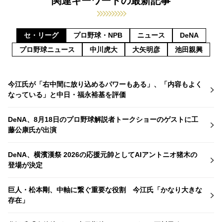
関連キーワードの最新記事
セ・リーグ
プロ野球・NPB
ニュース
DeNA
プロ野球ニュース
中川虎大
大矢明彦
池田親興
今江氏が「右中間に放り込めるパワーもある」、「内容もよく
なっている」と中日・福永裕基を評価
DeNA、8月18日のプロ野球解説者トークショーのゲストに工
藤公康氏が出演
DeNA、横濱漢祭 2026の応援元帥としてAIアントニオ猪木の
登場が決定
巨人・松本剛、中軸に繋ぐ重要な役割 今江氏「かなり大きな
存在」