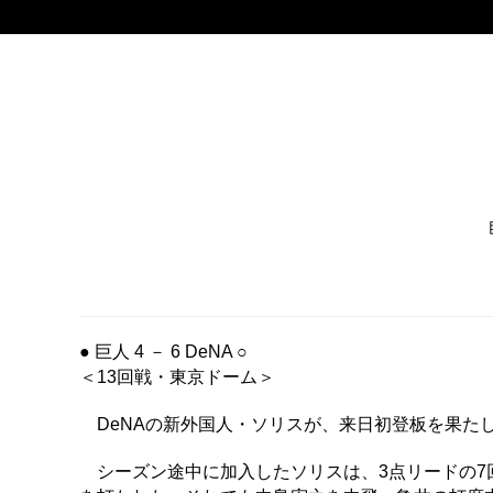
● 巨人 4 － 6 DeNA ○
＜13回戦・東京ドーム＞
DeNAの新外国人・ソリスが、来日初登板を果た
シーズン途中に加入したソリスは、3点リードの7