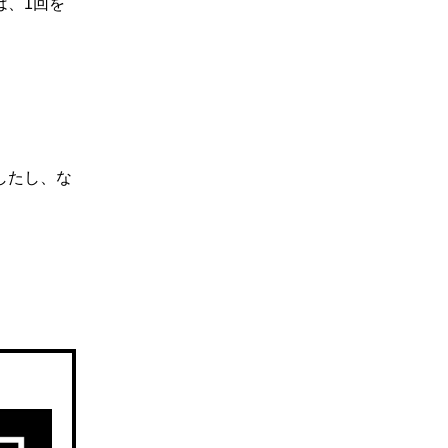
は、1回を
したし、な