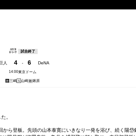
試合終了
4
6
巨人
-
DeNA
14:00
東京ドーム
三嶋
山崎
鍬原
勝
S
敗
した。
回から登板。先頭の山本泰寛にいきなり一発を浴び、続く陽岱