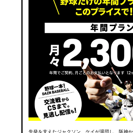
先発を支えたジャクソン、ケイが退団し、阪神か