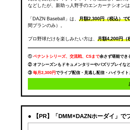
などしたが、新助っ人野手のエンカーナシオンは
「DAZN Baseball」は、
月額2,300円（税込）
間プランのみ）。
プロ野球だけを楽しみたい方は、
月額4,200円（税
①
ペナントシリーズ、交流戦、CSまで
余さず堪能でき
② オフシーズンもドキュメンタリーやバズリプレイな
③
毎月2,300円
でライブ配信・見逃し配信・ハイライト
【PR】「DMM×DAZNホーダイ」