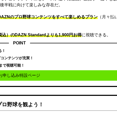
後半戦に向けて楽しみな存在だ。
でDAZNのプロ野球コンテンツをすべて楽しめるプラン
（月々払
込）のDAZN Standard​よりも1,900円お得
に視聴できる。
POINT
る！
どコンテンツが充実！
まで視聴可能！
お申し込み特設ページ
でプロ野球を観よう！