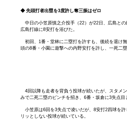
◆ 先頭打者出塁を3度許し奪三振はゼロ
中日の小笠原慎之介投手（22）が22日、広島との
広島打線に8安打を浴びた。
初回、1番・堂林に二塁打を許すも、後続を退け無
頭の8番・小園に遊撃への内野安打を許し、一死二
4回以降も走者を背負う投球が続いたが、スタメン
みで二死二塁のピンチを招き、6番・坂倉に3失点目
小笠原は6回を3失点で凌いだが、8安打2四球を許
リッとしない投球が続いている。