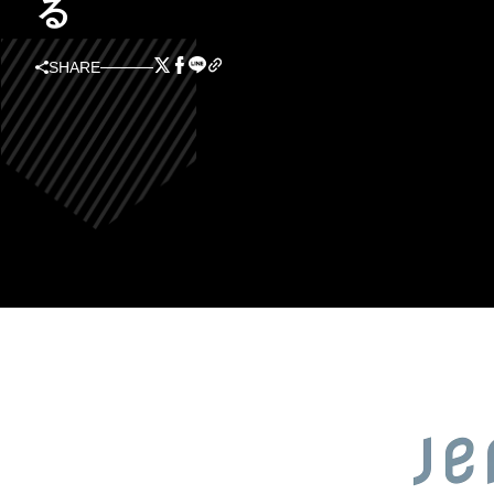
る
SHARE