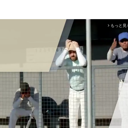
もっと見
arrow_forward_ios