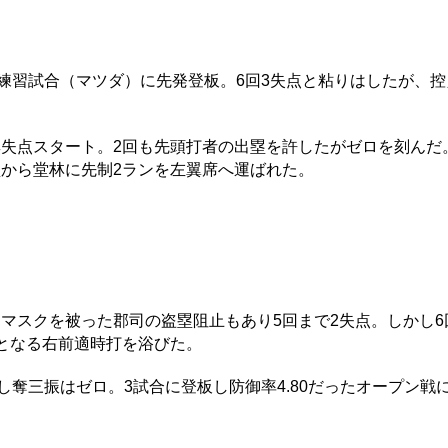
練習試合（マツダ）に先発登板。6回3失点と粘りはしたが、控
失点スタート。2回も先頭打者の出塁を許したがゼロを刻んだ
塁から堂林に先制2ランを左翼席へ運ばれた。
マスクを被った郡司の盗塁阻止もあり5回まで2失点。しかし6
となる右前適時打を浴びた。
し奪三振はゼロ。3試合に登板し防御率4.80だったオープン戦