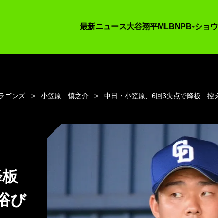
最新ニュース
大谷翔平
MLB
NPB
ショウ
ラゴンズ
小笠原 慎之介
中日・小笠原、6回3失点で降板 控
で降板
浴び