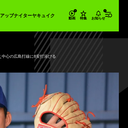
アップナイター
ヤキュイク
お知らせ
動画
特集
え中心の広島打線に8安打浴びる