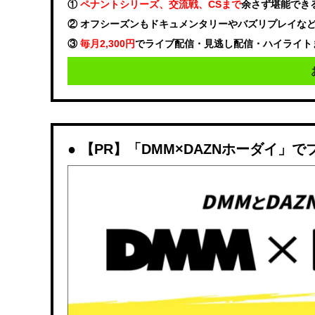
①
ペナントシリーズ、交流戦、CSまで
余さず堪能でき
② オフシーズンもドキュメンタリーやバズリプレイな
③
毎月2,300円
でライブ配信・見逃し配信・ハイライト
【PR】「DMM×DAZNホーダイ」