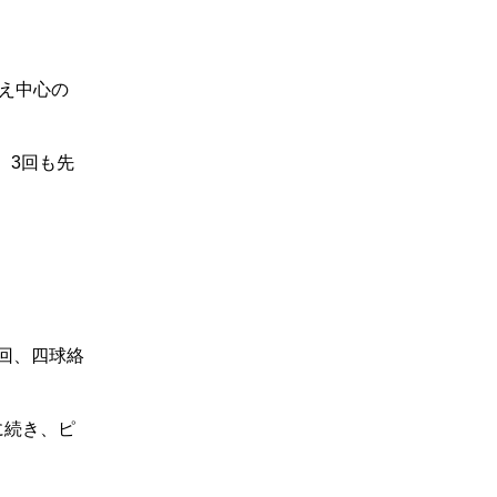
え中心の
。3回も先
回、四球絡
に続き、ピ