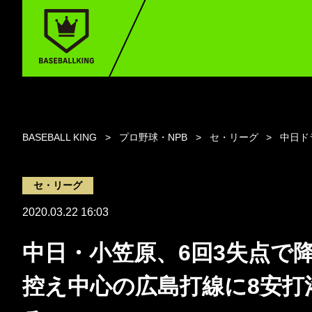
BASEBALL KING
プロ野球・NPB
セ・リーグ
中日ド
セ・リーグ
2020.03.22 16:03
中日・小笠原、6回3失点
控え中心の広島打線に8安打