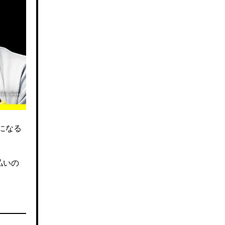
になる
払いの