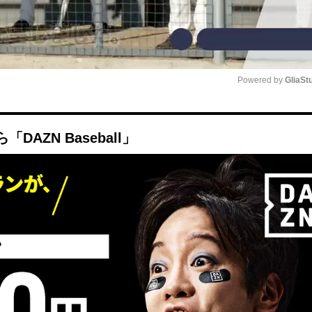
Powered by 
GliaSt
Mute
AZN Baseball」