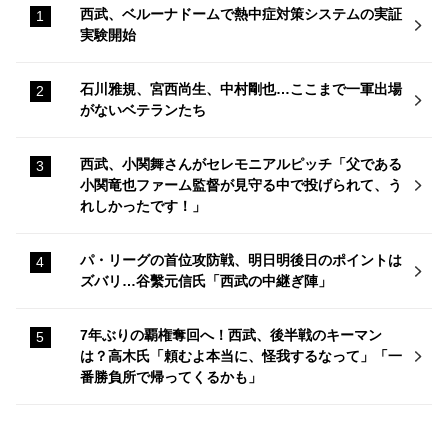
西武、ベルーナドームで熱中症対策システムの実証
実験開始
石川雅規、宮西尚生、中村剛也…ここまで一軍出場
がないベテランたち
西武、小関舞さんがセレモニアルピッチ「父である
小関竜也ファーム監督が見守る中で投げられて、う
れしかったです！」
パ・リーグの首位攻防戦、明日明後日のポイントは
ズバリ…谷繫元信氏「西武の中継ぎ陣」
7年ぶりの覇権奪回へ！西武、後半戦のキーマン
は？高木氏「頼むよ本当に、怪我するなって」「一
番勝負所で帰ってくるかも」