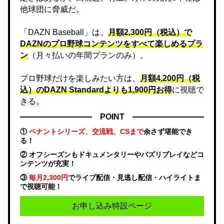
他球団に脅威だ。
「DAZN Baseball」は、
月額2,300円（税込）で
DAZNのプロ野球コンテンツをすべて楽しめるプラ
ン
（月々払いの年間プランのみ）。
プロ野球だけを楽しみたい方は、
月額4,200円（税
込）のDAZN Standard​よりも1,900円お得
に視聴で
きる。
POINT
①
ペナントシリーズ、交流戦、CSまで
余さず堪能でき
る！
② オフシーズンもドキュメンタリーやバズリプレイなどコ
ンテンツが充実！
③
毎月2,300円
でライブ配信・見逃し配信・ハイライトま
で視聴可能！
お申し込み特設ページ