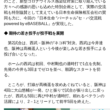
のこと、新型コロナウイルス感染症対策に取り組んでいる
方々への感謝の思いも込めた特別企画として、実際の交流
戦も特別協賛として支えている日本生命保険相互会社の賛
同も力に、今回の『日本生命 “バーチャル”セ・パ交流戦
powered by eBASEBALL』が実現した。
◆ 期待の若き投手が投手戦を展開
第2試合は、西武－阪神の“ネコ科”対決。西武は今井達
也、阪神は髙橋遥人という今後が楽しみな若き投手による
投げ合いとなった。
ホームの西武は初回、中村剛也の適時打で1点を先制。
先発の今井も3回までゼロを並べ、順調なスタートを切
る。
ところが、打線が髙橋遥を攻めあぐねていると、阪神は
4回に大山悠輔が一発。ひと振りで試合が振り出しに戻っ
たが、西武も5回に再び中村が適時打。頼れるベテランの
活躍により、2－1とリードして前半5回を終えた。