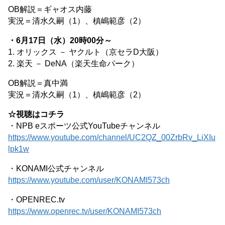
OB解説＝ギャオス内藤
実況＝清水久嗣（1）、槙嶋範彦（2）
・6月17日（水）20時00分～
1. オリックス － ヤクルト（京セラD大阪）
2. 楽天 － DeNA（楽天生命パーク）
OB解説＝真中満
実況＝清水久嗣（1）、槙嶋範彦（2）
☆視聴はコチラ
・NPB eスポーツ公式YouTubeチャンネル
https://www.youtube.com/channel/UC2QZ_00ZrbRv_LiXIu
lpk1w
・KONAMI公式チャンネル
https://www.youtube.com/user/KONAMI573ch
・OPENREC.tv
https://www.openrec.tv/user/KONAMI573ch