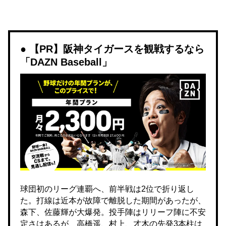
【PR】阪神タイガースを観戦するなら
「DAZN Baseball」
球団初のリーグ連覇へ、前半戦は2位で折り返し
た。打線は近本が故障で離脱した期間があったが、
森下、佐藤輝が大爆発。投手陣はリリーフ陣に不安
定さはあるが、高橋遥、村上、才木の先発3本柱は