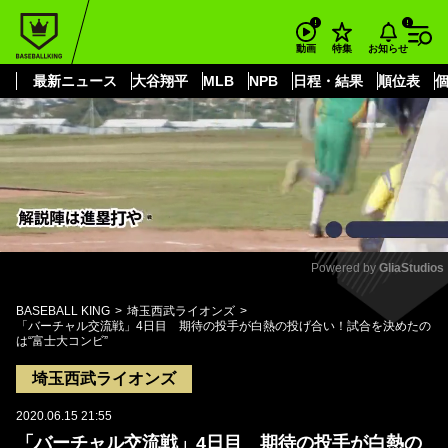
もっと見る
arrow_forward_ios
お知らせ
動画
特集
最新ニュース
大谷翔平
MLB
NPB
日程・結果
順位表
Powered by 
GliaStudios
Mute
BASEBALL KING
埼玉西武ライオンズ
「バーチャル交流戦」4日目 期待の投手が白熱の投げ合い！試合を決めたの
は“富士大コンビ”
埼玉西武ライオンズ
2020.06.15 21:55
「バーチャル交流戦」4日目 期待の投手が白熱の