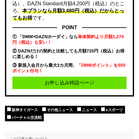
込）、DAZN Standard月額4,200円（税込）のとこ
ろ、
本プランなら月額3,480円（税込）だからとっ
てもお得
です。
POINT
① 「DMM×DAZNホーダイ」なら
単体契約より月額1,270
円（税込）も安い！
② DAZNだけの契約と比較しても月額720円（税込）お得
に楽しめる！
③ 新規入会月から最大3カ月間、
「DMMポイント」を550
ポイント付与！
お申し込み特設ページ
阪神タイガース
その他ニュース
ニュース
eスポーツ
バーチャル交流戦
この記事を書いたのは