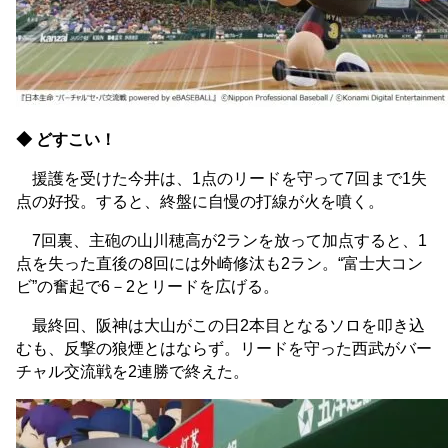
◆ どすこい！
援護を受けた今井は、1点のリードを守って7回まで1失
点の好投。すると、終盤に自慢の打線が火を噴く。
7回裏、主砲の山川穂高が2ランを放って加点すると、1
点を失った直後の8回には外崎修汰も2ラン。“富士大コン
ビ”の奮起で6－2とリードを広げる。
最終回、阪神は大山がこの日2本目となるソロを叩き込
むも、反撃の狼煙とはならず。リードを守った西武がバー
チャル交流戦を2連勝で終えた。