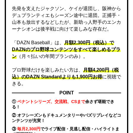
先発を支えたジャクソン、ケイが退団し、阪神から
デュプランティエもシーズン途中に退団。正捕手・
山本も放出するなどしたが、新助っ人野手のエンカ
ーナシオンは後半戦に向けて楽しみな存在だ。
「DAZN Baseball」は、
月額2,300円（税込）で
DAZNのプロ野球コンテンツをすべて楽しめるプラ
ン
（月々払いの年間プランのみ）。
プロ野球だけを楽しみたい方は、
月額4,200円（税
込）のDAZN Standard​よりも1,900円お得
に視聴で
きる。
POINT
①
ペナントシリーズ、交流戦、CSまで
余さず堪能でき
る！
② オフシーズンもドキュメンタリーやバズリプレイなどコ
ンテンツが充実！
③
毎月2,300円
でライブ配信・見逃し配信・ハイライトま