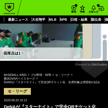
もっと見る
arrow_forward_ios
お知らせ
動画
特集
最新ニュース
大谷翔平
MLB
NPB
日程・結果
順位表
Powered by 
GliaStudios
Mute
BASEBALL KING
プロ野球・NPB
セ・リーグ
横浜DeNAベイスターズ
DeNAが『スターナイト』で完全QRチケット化 全席対象は球団初の試み
セ・リーグ
2020.08.20 19:13
DeNAが『スターナイト』で完全QRチケット化