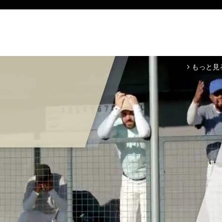
もっと見
arrow_forward_ios