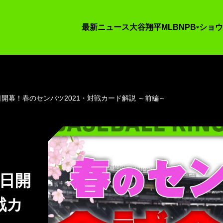
最新ニュース
大谷翔平
MLB
NPB
ショウ
日開幕！春のセンバツ2021・対戦カード解説 ～前編～
9日開
戦カ