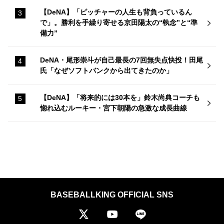
【DeNA】「ピッチャーの人生も背負っているん
で」。勝利を手繰り寄せる京田陽太の“執念”と“準
備力”
DeNA・尾形崇斗が自己最長の7回無失点快投！田尾
氏「なぜソフトバンクから出てきたのか」
【DeNA】「将来的には30本を」鈴木尚典コーチも
惚れ込むルーキー・宮下朝陽の急激な成長曲線
BASEBALLKING OFFICIAL SNS