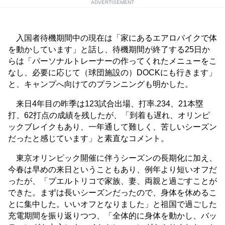
ADVERTISEMENT
入国者待機期間中の現在は「家にあるエアロバイクで体
を動かしています」と話し、待機期間が終了する25日か
らは「パーソナルトレーナーの作ってくれたメニューをこ
なし、必要に応じて（球団施設の）DOCKにも行きます」
と、キャンプへ向けてのプランニングも明かした。
来日4年目の昨季は123試合出場、打率.234、21本塁
打、62打点の成績を残したが、「到着も遅れ、オリンピ
ックブレイクもあり、一年通して難しく、苦しいシーズン
だったと感じています」と素直なコメント。
東京オリンピック開催に伴うシーズンの長期化に加え、
今春は早めの来日ということもあり、例年より短いオフだ
ったが、「プエルトリコで家族、妻、両親と過ごすことが
できた。まずは長いシーズンだったので、身体を休めるこ
とに集中した。いいオフとなりました」と祖国で過ごした
充電期間を振り返りつつ、「全体的に身体を動かし、バッ