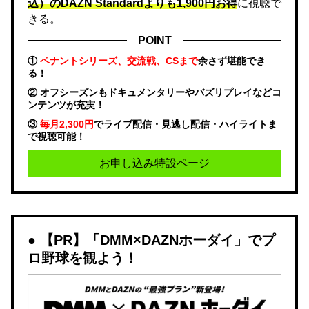
込）のDAZN Standard​よりも1,900円お得
に視聴で
きる。
POINT
①
ペナントシリーズ、交流戦、CSまで
余さず堪能でき
る！
② オフシーズンもドキュメンタリーやバズリプレイなどコ
ンテンツが充実！
③
毎月2,300円
でライブ配信・見逃し配信・ハイライトま
で視聴可能！
お申し込み特設ページ
【PR】「DMM×DAZNホーダイ」でプ
ロ野球を観よう！