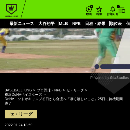
もっと見る
arrow_forward_ios
お知らせ
動画
特集
最新ニュース
大谷翔平
MLB
NPB
日程・結果
順位表
Powered by 
GliaStudios
Mute
BASEBALL KING
プロ野球・NPB
セ・リーグ
横浜DeNAベイスターズ
DeNA・ソトがキャンプ初日から合流へ「凄く嬉しいこと」25日に待機期間
終了
セ・リーグ
2022.01.24 18:59