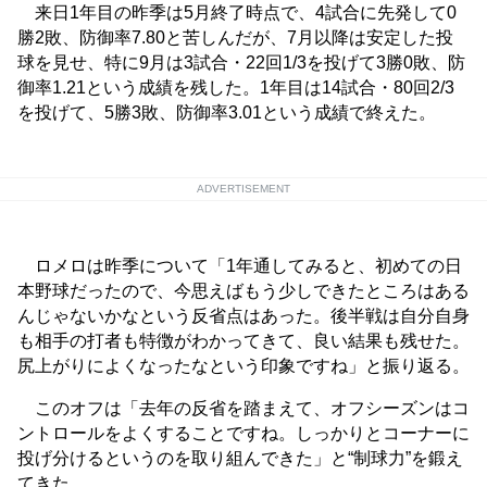
来日1年目の昨季は5月終了時点で、4試合に先発して0
勝2敗、防御率7.80と苦しんだが、7月以降は安定した投
球を見せ、特に9月は3試合・22回1/3を投げて3勝0敗、防
御率1.21という成績を残した。1年目は14試合・80回2/3
を投げて、5勝3敗、防御率3.01という成績で終えた。
ADVERTISEMENT
ロメロは昨季について「1年通してみると、初めての日
本野球だったので、今思えばもう少しできたところはある
んじゃないかなという反省点はあった。後半戦は自分自身
も相手の打者も特徴がわかってきて、良い結果も残せた。
尻上がりによくなったなという印象ですね」と振り返る。
このオフは「去年の反省を踏まえて、オフシーズンはコ
ントロールをよくすることですね。しっかりとコーナーに
投げ分けるというのを取り組んできた」と“制球力”を鍛え
てきた。