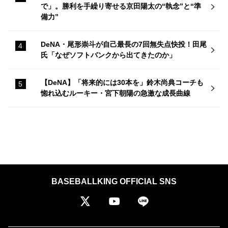
で」。勝利を手繰り寄せる京田陽太の“執念”と“準
備力”
DeNA・尾形崇斗が自己最長の7回無失点快投！田尾
氏「なぜソフトバンクから出てきたのか」
【DeNA】「将来的には30本を」鈴木尚典コーチも
惚れ込むルーキー・宮下朝陽の急激な成長曲線
BASEBALLKING OFFICIAL SNS