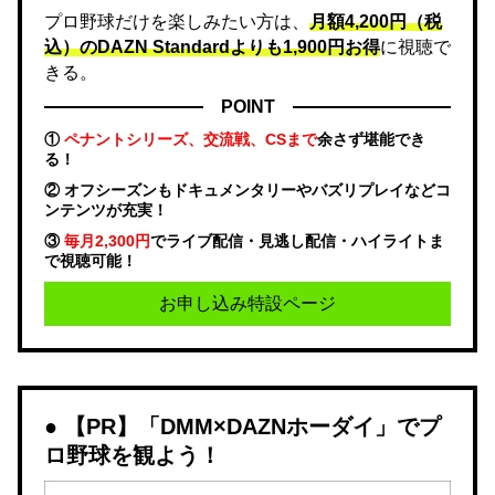
プロ野球だけを楽しみたい方は、
月額4,200円（税
込）のDAZN Standard​よりも1,900円お得
に視聴で
きる。
POINT
①
ペナントシリーズ、交流戦、CSまで
余さず堪能でき
る！
② オフシーズンもドキュメンタリーやバズリプレイなどコ
ンテンツが充実！
③
毎月2,300円
でライブ配信・見逃し配信・ハイライトま
で視聴可能！
お申し込み特設ページ
【PR】「DMM×DAZNホーダイ」でプ
ロ野球を観よう！