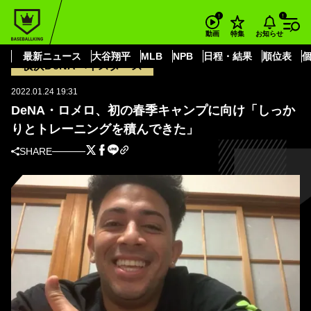
BASEBALL KING
横浜DeNAベイスターズ
DeNA・ロメロ、初の春季キャンプに向け「しっかりとトレーニングを積ん
お知らせ
動画
特集
できた」
最新ニュース
大谷翔平
MLB
NPB
日程・結果
順位表
横浜DeNAベイスターズ
2022.01.24 19:31
DeNA・ロメロ、初の春季キャンプに向け「しっか
りとトレーニングを積んできた」
SHARE