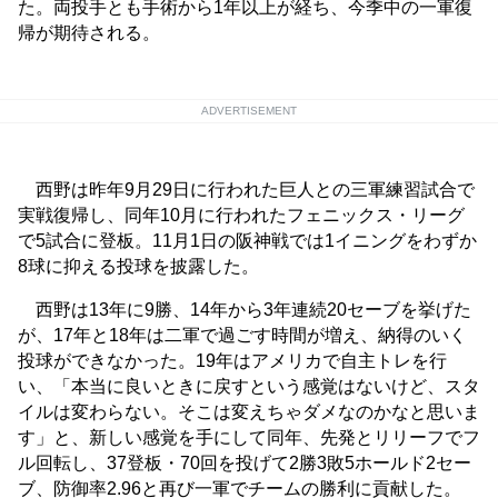
た。両投手とも手術から1年以上が経ち、今季中の一軍復
帰が期待される。
ADVERTISEMENT
西野は昨年9月29日に行われた巨人との三軍練習試合で
実戦復帰し、同年10月に行われたフェニックス・リーグ
で5試合に登板。11月1日の阪神戦では1イニングをわずか
8球に抑える投球を披露した。
西野は13年に9勝、14年から3年連続20セーブを挙げた
が、17年と18年は二軍で過ごす時間が増え、納得のいく
投球ができなかった。19年はアメリカで自主トレを行
い、「本当に良いときに戻すという感覚はないけど、スタ
イルは変わらない。そこは変えちゃダメなのかなと思いま
す」と、新しい感覚を手にして同年、先発とリリーフでフ
ル回転し、37登板・70回を投げて2勝3敗5ホールド2セー
ブ、防御率2.96と再び一軍でチームの勝利に貢献した。