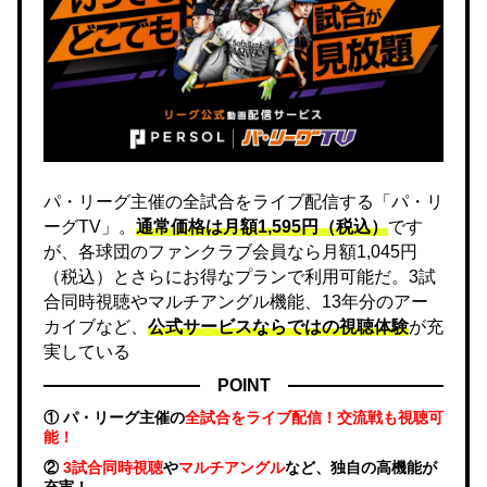
パ・リーグ主催の全試合をライブ配信する「パ・リ
ーグTV」。
通常価格は月額1,595円（税込）
です
が、各球団のファンクラブ会員なら月額1,045円
（税込）とさらにお得なプランで利用可能だ。3試
合同時視聴やマルチアングル機能、13年分のアー
カイブなど、
公式サービスならではの視聴体験
が充
実している
POINT
① パ・リーグ主催の
全試合をライブ配信！交流戦も視聴可
能！
②
3試合同時視聴
や
マルチアングル
など、独自の高機能が
充実！