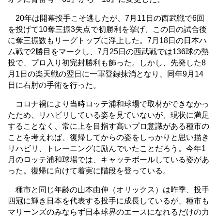
20年は開幕投手こそ逃したが、7月11日の西武戦で6回
を投げて10奪三振3失点で初勝利を挙げ、この日の試合後
に奪三振数もリーグトップに浮上した。7月18日の日本ハ
ム戦で2勝目をマークし、7月25日の西武戦では136球の熱
投で、プロ入り初完封勝利も飾った。しかし、先発した8
月1日の楽天戦の翌日に一軍登録抹消となり、同年9月14
日に右肘の手術を行った。
コロナ禍により当時ロッテ浦和球場で取材ができなかっ
たため、リハビリしている姿を見ていないが、現状に満足
することなく、常に上を目指す高いプロ意識がある種市の
ことを考えれば、復帰してからの姿をしっかりと思い描き
リハビリ、トレーニングに励んでいたことだろう。今年1
月のロッテ浦和球場では、キャッチボールしている姿があ
った。復帰に向けて着実に階段を登っている。
種市と同じ年齢の山本由伸（オリックス）は昨季、投手
四冠に輝き日本を代表する投手に成長しているが、種市も
マリーンズのみならず日本球界のエースになれるだけの力