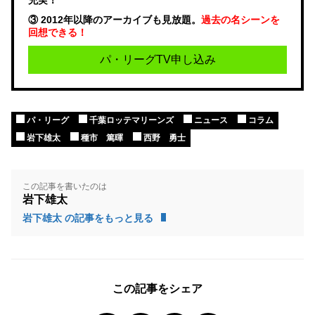
③ 2012年以降のアーカイブも見放題。
過去の名シーンを
回想できる！
パ・リーグTV申し込み
パ・リーグ
千葉ロッテマリーンズ
ニュース
コラム
岩下雄太
種市 篤暉
西野 勇士
この記事を書いたのは
岩下雄太
岩下雄太 の記事をもっと見る
この記事をシェア