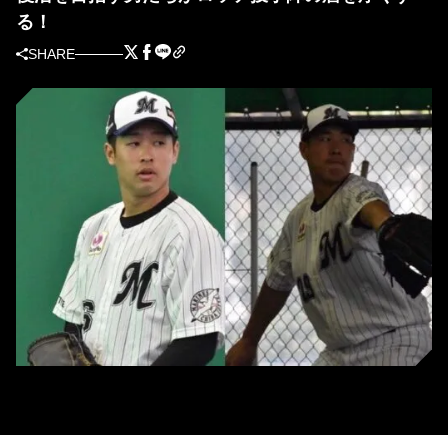
る！
SHARE
ロッテの種市篤暉（左）と西野勇士（右）［撮影＝2020年2月6日］