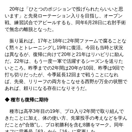
20年は「ひとつのポジションで投げられたらいいと思
います」と先発ローテーション入りを目指し、オープン
戦、練習試合でアピールするも、同年6月28日に右肘手術
で無念の離脱となった。
振り返れば、17年と18年に2年間ファームで腐ることな
く黙々とトレーニングし19年に復活。今回も当時と状況
は異なるが、復帰に向けて20年と21年はリハビリに励ん
だ。22年は、もう一度一軍で活躍するシーズンを送りた
いところ。昨季までの2年間は20年が10回、昨季は9回で
打ち切りだったが、今季延長12回まで戦うことになれ
ば、先発、リリーフの両方をこなせる西野が万全の状態で
あれば、頼りになる存在になりそうだ。
◆ 種市も復帰に期待
種市は高卒3年目の19年、プロ入り2年間で取り組んで
きたことに加え、体の使い方、先輩投手の考えなどを学ん
だことが“合致”し、プロ初勝利を含む8勝をマーク。同年
オフに背番号『63』から『16』に変更した。