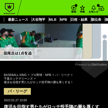
もっと見る
arrow_forward_ios
お知らせ
動画
特集
最新ニュース
大谷翔平
MLB
NPB
日程・結果
順位表
Powered by 
GliaStudios
Mute
BASEBALL KING
プロ野球・NPB
パ・リーグ
千葉ロッテマリーンズ
復活を目指す男たちがロッテ投手陣の層を厚くする！
パ・リーグ
2022.01.27 10:00
復活を目指す男たちがロッテ投手陣の層を厚くす