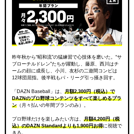
昨年秋から“昭和流”の猛練習で心技体を磨いた。“サ
ブローチルドレン”たちが躍動し、藤原、西川はチ
ームの顔に成長し、小川、友杉の二遊間コンビは
12球団屈指。後半戦もパ・リーグ引っ掻き回す。
「DAZN Baseball」は、
月額2,300円（税込）で
DAZNのプロ野球コンテンツをすべて楽しめるプラ
ン
（月々払いの年間プランのみ）。
プロ野球だけを楽しみたい方は、
月額4,200円（税
込）のDAZN Standard​よりも1,900円お得
に視聴で
きる。