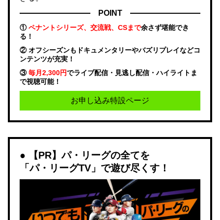
POINT
①
ペナントシリーズ、交流戦、CSまで
余さず堪能でき
る！
② オフシーズンもドキュメンタリーやバズリプレイなどコ
ンテンツが充実！
③
毎月2,300円
でライブ配信・見逃し配信・ハイライトま
で視聴可能！
お申し込み特設ページ
【PR】パ・リーグの全てを
「パ・リーグTV」で遊び尽くす！