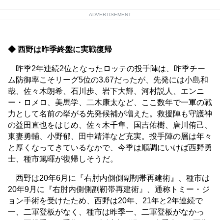
ADVERTISEMENT
◆ 西野は昨季終盤に実戦復帰
昨季2年連続2位となったロッテの投手陣は、昨季チー
ム防御率こそリーグ5位の3.67だったが、先発には小島和
哉、佐々木朗希、石川歩、岩下大輝、河村説人、エンニ
ー・ロメロ、美馬学、二木康太など、ここ数年で一軍の戦
力として名前の挙がる先発候補が増えた。救援陣も守護神
の益田直也をはじめ、佐々木千隼、国吉佑樹、唐川侑己、
東妻勇輔、小野郁、田中靖洋など充実。投手陣の層は年々
と厚くなってきているなかで、今季は順調にいけば西野勇
士、種市篤暉が復帰しそうだ。
西野は20年6月に『右肘内側側副靭帯再建術』、種市は
20年9月に『右肘内側側副靭帯再建術』、通称トミー・ジ
ョン手術を受けたため、西野は20年、21年と2年連続で
一、二軍登板がなく、種市は昨季一、二軍登板がなかっ