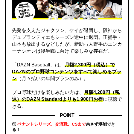
先発を支えたジャクソン、ケイが退団し、阪神から
デュプランティエもシーズン途中に退団。正捕手・
山本も放出するなどしたが、新助っ人野手のエンカ
ーナシオンは後半戦に向けて楽しみな存在だ。
「DAZN Baseball」は、
月額2,300円（税込）で
DAZNのプロ野球コンテンツをすべて楽しめるプラ
ン
（月々払いの年間プランのみ）。
プロ野球だけを楽しみたい方は、
月額4,200円（税
込）のDAZN Standard​よりも1,900円お得
に視聴で
きる。
POINT
①
ペナントシリーズ、交流戦、CSまで
余さず堪能でき
る！