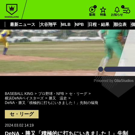
もっと見る
arrow_forward_ios
お知らせ
動画
特集
最新ニュース
大谷翔平
MLB
NPB
日程・結果
順位表
Powered by 
GliaStudios
Mute
BASEBALL KING
プロ野球・NPB
セ・リーグ
横浜DeNAベイスターズ
勝又 温史
DeNA・勝又「積極的に打ちにいきました！」先制の犠飛
セ・リーグ
2024.03.02 14:19
DeNA・勝又「積極的に打ちにいきました！」先制