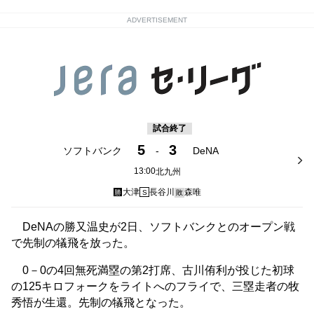
ADVERTISEMENT
試合終了
5
3
ソフトバンク
-
DeNA
13:00
北九州
大津
長谷川
森唯
勝
S
敗
DeNAの勝又温史が2日、ソフトバンクとのオープン戦
で先制の犠飛を放った。
0－0の4回無死満塁の第2打席、古川侑利が投じた初球
の125キロフォークをライトへのフライで、三塁走者の牧
秀悟が生還。先制の犠飛となった。