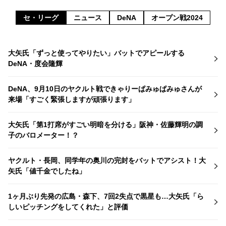
セ・リーグ
ニュース
DeNA
オープン戦2024
大矢氏「ずっと使ってやりたい」バットでアピールする
DeNA・度会隆輝
DeNA、9月10日のヤクルト戦できゃりーぱみゅぱみゅさんが
来場「すごく緊張しますが頑張ります」
大矢氏「第1打席がすごい明暗を分ける」阪神・佐藤輝明の調
子のバロメーター！？
ヤクルト・長岡、同学年の奥川の完封をバットでアシスト！大
矢氏「値千金でしたね」
1ヶ月ぶり先発の広島・森下、7回2失点で黒星も…大矢氏「ら
しいピッチングをしてくれた」と評価