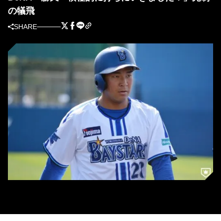
の犠飛
SHARE
DeNA・勝又温史