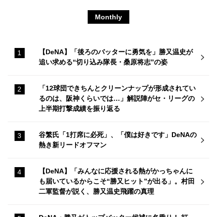
Monthly
【DeNA】「後ろのバッターに勇気を」勝又温史が
追い求める“切り込み隊長・桑原将志”の姿
「12球団できちんとクリーンナップが形成されてい
るのは、阪神くらいでは…」解説陣がセ・リーグの
上半期打撃成績を振り返る
谷繁氏「1打席に必死」、「僕は好きです」DeNAの
熱き新リードオフマン
【DeNA】「みんなに応援される熱がかっちゃんに
も届いているからこそ“勝又ヒット”が出る」。村田
二軍監督が説く、勝又温史飛躍の真理