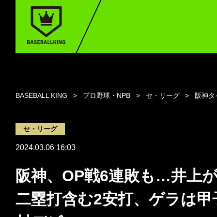
BASEBALL KING
プロ野球・NPB
セ・リーグ
阪神タ
セ・リーグ
2024.03.06 16:03
阪神、OP戦6連敗も…井上
二塁打含む2安打、ゲラは甲