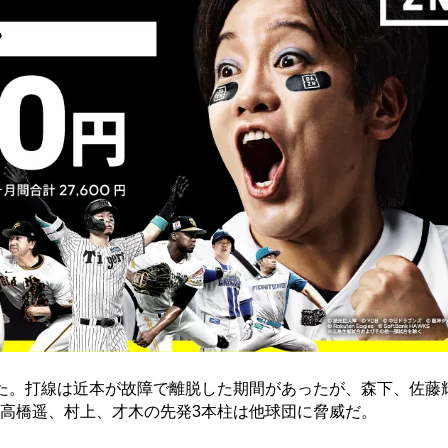
た。打線は近本が故障で離脱した期間があったが、森下、佐藤
高橋遥、村上、才木の先発3本柱は他球団に脅威だ。