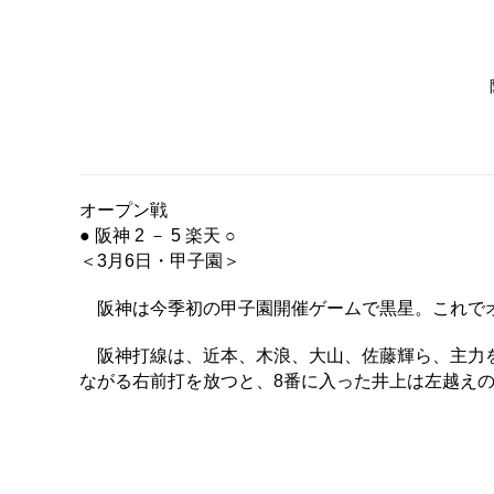
オープン戦
● 阪神 2 － 5 楽天 ○
＜3月6日・甲子園＞
阪神は今季初の甲子園開催ゲームで黒星。これでオ
阪神打線は、近本、木浪、大山、佐藤輝ら、主力を
ながる右前打を放つと、8番に入った井上は左越えの