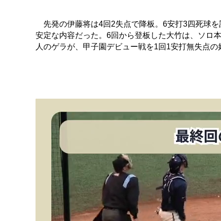
先発の伊藤将は4回2失点で降板。6安打3四死球を
安定な内容だった。6回から登板した大竹は、ソロ本
人のゲラが、甲子園デビュー戦を1回1安打無失点の