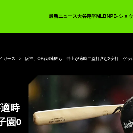
最新ニュース
大谷翔平
MLB
NPB
ショウ
イガース
阪神、OP戦6連敗も…井上が適時二塁打含む2安打、ゲラ
が適時
子園0