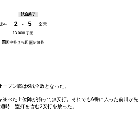
試合終了
2
5
阪神
-
楽天
13:00
甲子園
田中将
松田
伊藤将
勝
S
敗
ープン戦は6戦全敗となった。
並べた上位陣が揃って無安打。それでも6番に入った前川が
適時二塁打を含む2安打を放った。