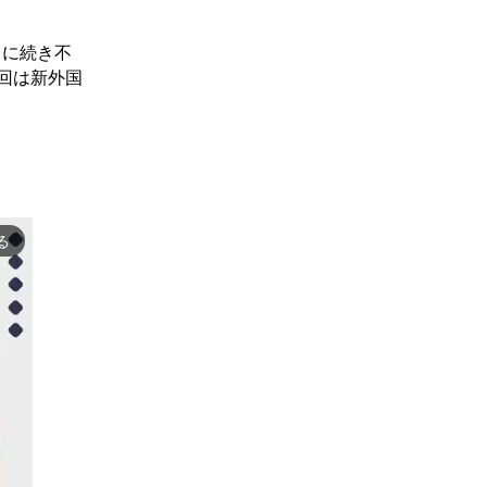
）に続き不
回は新外国
る