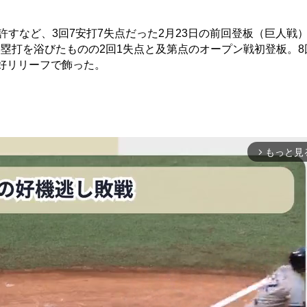
許すなど、3回7安打7失点だった2月23日の前回登板（巨人戦
塁打を浴びたものの2回1失点と及第点のオープン戦初登板。8
好リリーフで飾った。
もっと見
arrow_forward_ios