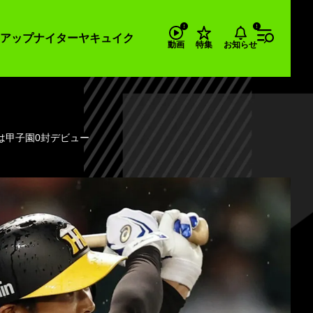
アップナイター
ヤキュイク
お知らせ
動画
特集
は甲子園0封デビュー