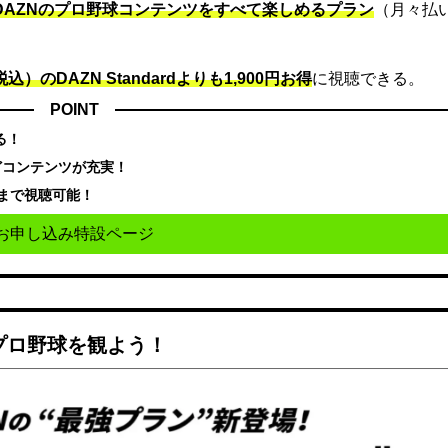
でDAZNのプロ野球コンテンツをすべて楽しめるプラン
（月々払
込）のDAZN Standard​よりも1,900円お得
に視聴できる。
POINT
る！
どコンテンツが充実！
まで視聴可能！
お申し込み特設ページ
でプロ野球を観よう！