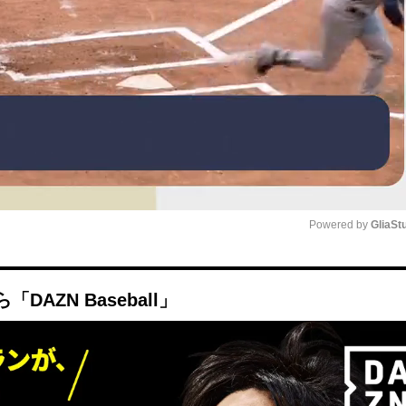
Powered by 
GliaSt
Mute
AZN Baseball」