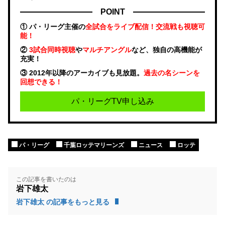
POINT
① パ・リーグ主催の
全試合をライブ配信！交流戦も視聴可
能！
②
3試合同時視聴
や
マルチアングル
など、独自の高機能が
充実！
③ 2012年以降のアーカイブも見放題。
過去の名シーンを
回想できる！
パ・リーグTV申し込み
パ・リーグ
千葉ロッテマリーンズ
ニュース
ロッテ
この記事を書いたのは
岩下雄太
岩下雄太 の記事をもっと見る