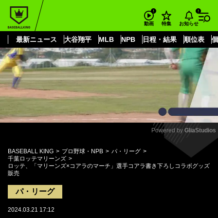
もっと見る
arrow_forward_ios
お知らせ
動画
特集
最新ニュース
大谷翔平
MLB
NPB
日程・結果
順位表
Powered by 
GliaStudios
Mute
BASEBALL KING
プロ野球・NPB
パ・リーグ
千葉ロッテマリーンズ
ロッテ、「マリーンズ×コアラのマーチ」選手コアラ書き下ろしコラボグッズ
販売
パ・リーグ
2024.03.21 17:12