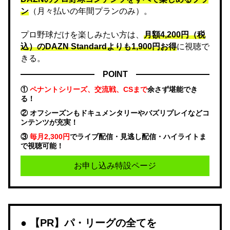
ン
（月々払いの年間プランのみ）。
プロ野球だけを楽しみたい方は、
月額4,200円（税
込）のDAZN Standard​よりも1,900円お得
に視聴で
きる。
POINT
①
ペナントシリーズ、交流戦、CSまで
余さず堪能でき
る！
② オフシーズンもドキュメンタリーやバズリプレイなどコ
ンテンツが充実！
③
毎月2,300円
でライブ配信・見逃し配信・ハイライトま
で視聴可能！
お申し込み特設ページ
【PR】パ・リーグの全てを