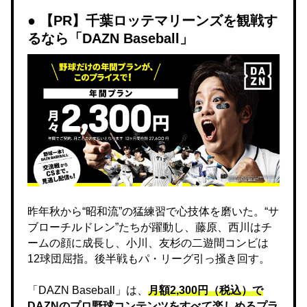
【PR】千葉ロッテマリーンズを観戦す
るなら「DAZN Baseball」
昨年秋から“昭和流”の猛練習で心技体を磨いた。“サ
ブローチルドレン”たちが躍動し、藤原、西川はチ
ームの顔に成長し、小川、友杉の二遊間コンビは
12球団屈指。後半戦もパ・リーグ引っ掻き回す。
「DAZN Baseball」は、
月額2,300円（税込）で
DAZNのプロ野球コンテンツをすべて楽しめるプラ