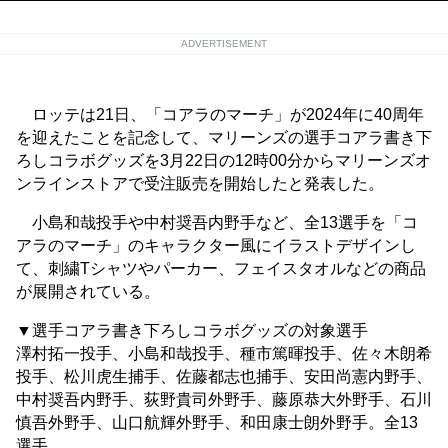
ADVERTISEMENT
ロッテは21日、「コアラのマーチ」が2024年に40周年
を迎えたことを記念して、マリーンズの選手コアラ書き下
ろしコラボグッズを3月22日の12時00分からマリーンズオ
ンラインストアで受注販売を開始したと発表した。
小島和哉投手や中村奨吾内野手など、全13選手を「コ
アラのマーチ」のキャラクター風にイラストデザインし
て、刺繍Tシャツやパーカー、フェイスタオルなどの商品
が展開されている。
▼選手コアラ書き下ろしコラボグッズの対象選手
澤村拓一投手、小島和哉投手、種市篤暉投手、佐々木朗希
投手、松川虎生捕手、佐藤都志也捕手、安田尚憲内野手、
中村奨吾内野手、荻野貴司外野手、藤原恭大外野手、石川
慎吾外野手、山口航輝外野手、和田康士朗外野手。全13
選手