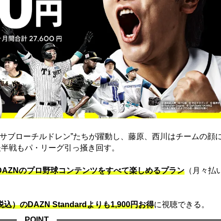
“サブローチルドレン”たちが躍動し、藤原、西川はチームの顔
後半戦もパ・リーグ引っ掻き回す。
でDAZNのプロ野球コンテンツをすべて楽しめるプラン
（月々払
込）のDAZN Standard​よりも1,900円お得
に視聴できる。
POINT