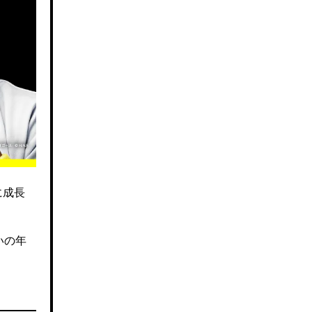
に成長
いの年