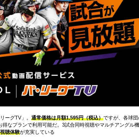
リーグTV」。
通常価格は月額1,595円（税込）
ですが、各球団
にお得なプランで利用可能だ。3試合同時視聴やマルチアングル機
視聴体験
が充実している