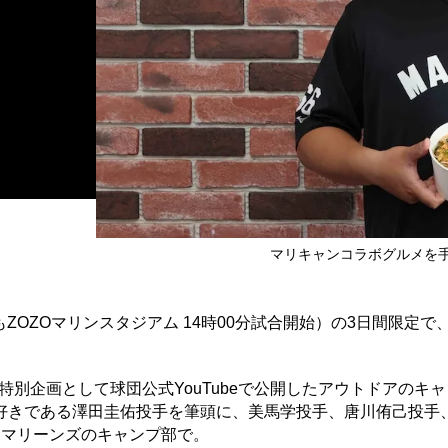
マリキャンコラボグルメ
ZOZOマリンスタジアム 14時00分試合開始）の3日間限定で
。
特別企画として球団公式YouTubeで公開したアウトドアのキ
好きである澤田圭佑投手を筆頭に、美馬学投手、唐川侑己投手
テマリーンズのキャンプ部で。