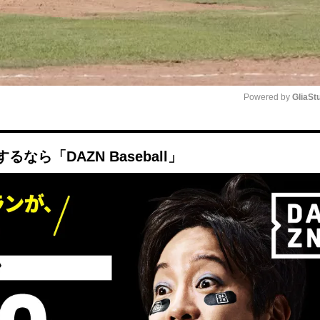
Powered by 
GliaSt
Mute
ら「DAZN Baseball」