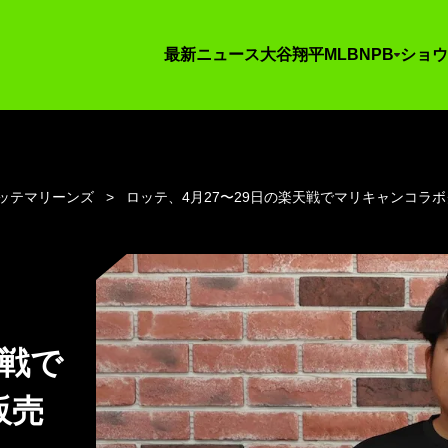
最新ニュース
大谷翔平
MLB
NPB
ショウ
ッテマリーンズ
ロッテ、4月27〜29日の楽天戦でマリキャンコラ
天戦で
販売