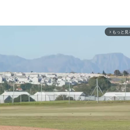
もっと見
arrow_forward_ios