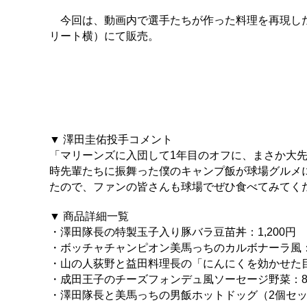
今回は、動画内で選手たちが作った料理を再現した
リート横）にて販売。
▼ 澤田圭佑投手コメント
「マリーンズに入団して1年目のオフに、まさか大
時先輩たちに振舞った僕のキャンプ飯が球場グルメ
たので、ファンの皆さんも球場でぜひ食べてみてく
▼ 商品詳細一覧
・澤田隊長の特製玉子入り豚バラ豆苗丼：1,200円
・ボッチャチャンピオン美馬っちのカルボナーラ風：1
・山の人荻野と益田料理長の「にんにくを効かせた目
・成田王子のチーズフォンデュ風ソーセージ野菜：8
・澤田隊長と美馬っちの男飯ホットドッグ（2個セット